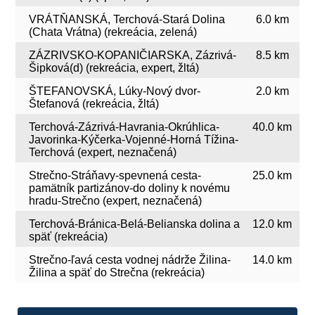
VRÁTŇANSKÁ, Terchová-Stará Dolina
6.0 km
(Chata Vrátna) (rekreácia, zelená)
ZÁZRIVSKO-KOPANIČIARSKA, Zázrivá-
8.5 km
Šipková(d) (rekreácia, expert, žltá)
ŠTEFANOVSKÁ, Lúky-Nový dvor-
2.0 km
Štefanová (rekreácia, žltá)
Terchová-Zázrivá-Havrania-Okrúhlica-
40.0 km
Javorinka-Kýčerka-Vojenné-Horná Tížina-
Terchová (expert, neznačená)
Strečno-Stráňavy-spevnená cesta-
25.0 km
pamätník partizánov-do doliny k novému
hradu-Strečno (expert, neznačená)
Terchová-Bránica-Belá-Belianska dolina a
12.0 km
späť (rekreácia)
Strečno-ľavá cesta vodnej nádrže Žilina-
14.0 km
Žilina a späť do Strečna (rekreácia)