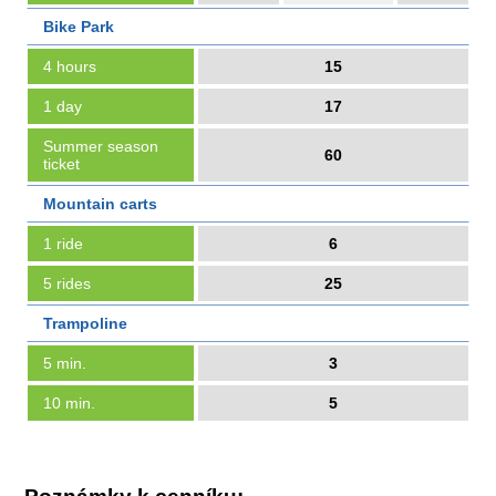
Bike Park
4 hours
15
1 day
17
Summer season
60
ticket
Mountain carts
1 ride
6
5 rides
25
Trampoline
5 min.
3
10 min.
5