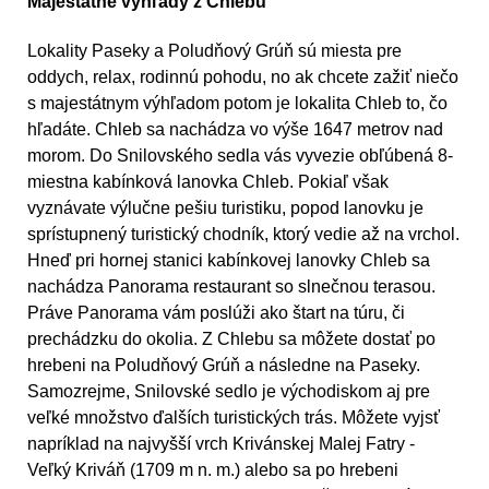
Majestátne výhľady z Chlebu
Lokality Paseky a Poludňový Grúň sú miesta pre
oddych, relax, rodinnú pohodu, no ak chcete zažiť niečo
s majestátnym výhľadom potom je lokalita Chleb to, čo
hľadáte. Chleb sa nachádza vo výše 1647 metrov nad
morom. Do Snilovského sedla vás vyvezie obľúbená 8-
miestna kabínková lanovka Chleb. Pokiaľ však
vyznávate výlučne pešiu turistiku, popod lanovku je
sprístupnený turistický chodník, ktorý vedie až na vrchol.
Hneď pri hornej stanici kabínkovej lanovky Chleb sa
nachádza Panorama restaurant so slnečnou terasou.
Práve Panorama vám poslúži ako štart na túru, či
prechádzku do okolia. Z Chlebu sa môžete dostať po
hrebeni na Poludňový Grúň a následne na Paseky.
Samozrejme, Snilovské sedlo je východiskom aj pre
veľké množstvo ďalších turistických trás. Môžete vyjsť
napríklad na najvyšší vrch Krivánskej Malej Fatry -
Veľký Kriváň (1709 m n. m.) alebo sa po hrebeni