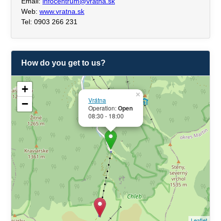
Email:
infocentrum@vratna.sk
Web:
www.vratna.sk
Tel: 0903 266 231
How do you get to us?
+
×
Vrátna
−
Operation:
Open
08:30 - 18:00
Leaflet