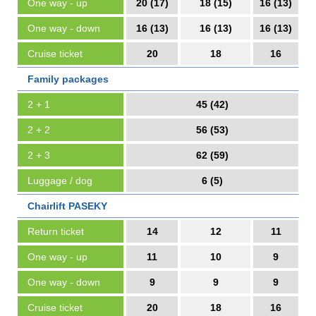
One way - up
20 (17)
18 (15)
16 (13)
One way - down
16 (13)
16 (13)
16 (13)
Cruise ticket
20
18
16
Family packages
2 + 1
45 (42)
2 + 2
56 (53)
2 + 3
62 (59)
Luggage / dog
6 (5)
Chairlift PASEKY
Return ticket
14
12
11
One way - up
11
10
9
One way - down
9
9
9
Cruise ticket
20
18
16