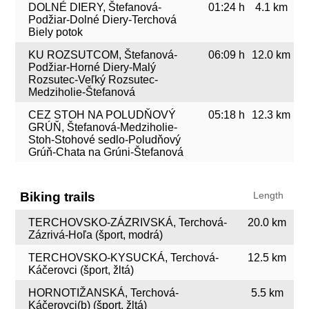
DOLNÉ DIERY, Štefanová-
01:24 h
4.1 km
Podžiar-Dolné Diery-Terchová
Biely potok
KU ROZSUTCOM, Štefanová-
06:09 h
12.0 km
Podžiar-Horné Diery-Malý
Rozsutec-Veľký Rozsutec-
Medziholie-Štefanová
CEZ STOH NA POLUDŇOVÝ
05:18 h
12.3 km
GRÚŇ, Štefanová-Medziholie-
Stoh-Stohové sedlo-Poludňový
Grúň-Chata na Grúni-Štefanová
Biking trails
Length
TERCHOVSKO-ZÁZRIVSKÁ, Terchová-
20.0 km
Zázrivá-Hoľa (šport, modrá)
TERCHOVSKO-KYSUCKÁ, Terchová-
12.5 km
Káčerovci (šport, žltá)
HORNOTIŽANSKÁ, Terchová-
5.5 km
Káčerovci(b) (šport, žltá)