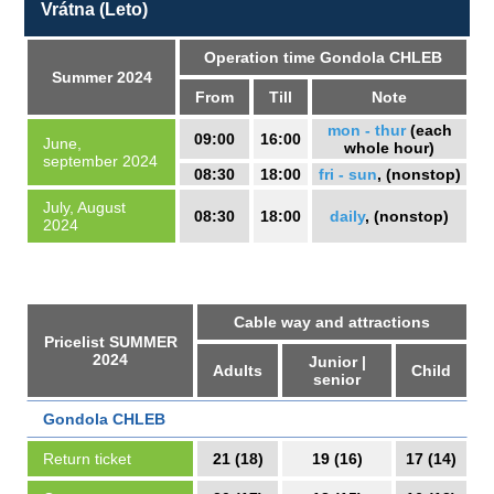
Vrátna (Leto)
Operation time Gondola CHLEB
Summer 2024
From
Till
Note
mon - thur
(
each
09:00
16:00
June,
whole hour)
september 2024
08:30
18:00
fri - sun
, (nonstop)
July, August
08:30
18:00
daily
, (nonstop)
2024
Cable way and attractions
Pricelist SUMMER
2024
Junior |
Adults
Child
senior
Gondola CHLEB
Return ticket
21 (18)
19 (16)
17 (14)