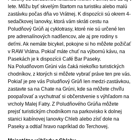
lete. Môžu byť skvelým štartom na turistiku alebo malú
zastávku počas dňa vo Vrátnej. K dispozícii sú okrem 4-
sedačkovej lanovky, ktorá vám skráti cestu na
Poludňový Grúň aj cyklotrasy, ktoré nie sú určené len
pre adrenalínových nadšencov, ale aj pre rodiny s
deťmi. Ak nemáte bicykel, pokojne si ho môžete požičať
v RAW Vrátna. Pokiaľ máte chuť na výbornú kávu, na
Pasekách je k dispozícii Café Bar Paseky.
Na Poludňovom Grúni vás čaká niekoľko turistických
chodníkov, z ktorých si môžete vybrať práve ten pre vás.
Pokiaľ je pre vás Poludňový Grúň len medzi-zastávkou,
zastavte sa na Chate na Grúni, kde sa môžete chvíľu
poopaľovať a vychutnať si občerstvenie s výhľadom na
vrcholy Malej Fatry. Z Poludňového Grúňa môžete
prejsť turistickým chodníkom na parkovisko k dolnej
stanici kabínovej lanovky Chleb alebo zísť dole na
Paseky a odtiaľ hravo napríklad do Terchovej.