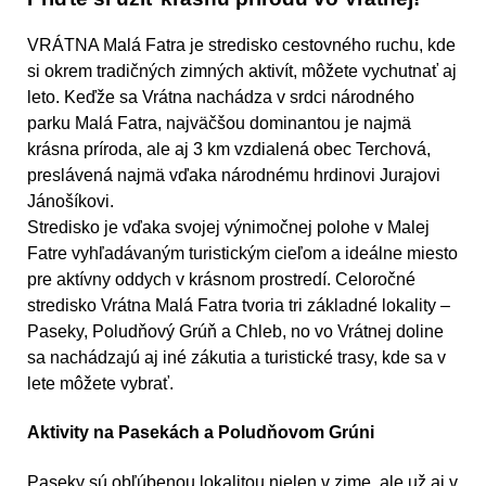
VRÁTNA Malá Fatra je stredisko cestovného ruchu, kde
si okrem tradičných zimných aktivít, môžete vychutnať aj
leto. Keďže sa Vrátna nachádza v srdci národného
parku Malá Fatra, najväčšou dominantou je najmä
krásna príroda, ale aj 3 km vzdialená obec Terchová,
preslávená najmä vďaka národnému hrdinovi Jurajovi
Jánošíkovi.
Stredisko je vďaka svojej výnimočnej polohe v Malej
Fatre vyhľadávaným turistickým cieľom a ideálne miesto
pre aktívny oddych v krásnom prostredí. Celoročné
stredisko Vrátna Malá Fatra tvoria tri základné lokality –
Paseky, Poludňový Grúň a Chleb, no vo Vrátnej doline
sa nachádzajú aj iné zákutia a turistické trasy, kde sa v
lete môžete vybrať.
Aktivity na Pasekách a Poludňovom Grúni
Paseky sú obľúbenou lokalitou nielen v zime, ale už aj v