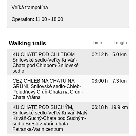
Veľká trampolína
Operation:
11:00 - 18:00
Walking trails
Time
Length
KU CHATE POD CHLEBOM -
02:12 h
5.0 km
Snilovské sedlo-Veľký Kriváň-
Chata pod Chlebom-Snilovské
sedlo
CEZ CHLEB NA CHATU NA
03:00 h
7.3 km
GRÚNI, Snilovské sedlo-Chleb-
Poludňový Grúň-Chata na Grúni-
Chata Vrátna
KU CHATE POD SUCHÝM,
06:18 h
19.9 km
Snilovské sedlo-Veľký Kriváň-Malý
Kriváň-Suchý-Chata pod Suchým-
sedlo Brestov-Varín-chata
Fatranka-Varín centrum