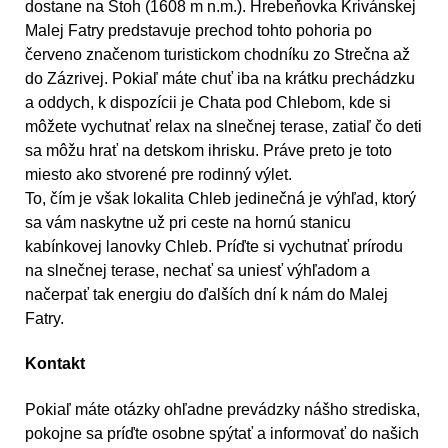
dostane na Stoh (1608 m n.m.). Hrebeňovka Krivánskej
Malej Fatry predstavuje prechod tohto pohoria po
červeno značenom turistickom chodníku zo Strečna až
do Zázrivej. Pokiaľ máte chuť iba na krátku prechádzku
a oddych, k dispozícii je Chata pod Chlebom, kde si
môžete vychutnať relax na slnečnej terase, zatiaľ čo deti
sa môžu hrať na detskom ihrisku. Práve preto je toto
miesto ako stvorené pre rodinný výlet.
To, čím je však lokalita Chleb jedinečná je výhľad, ktorý
sa vám naskytne už pri ceste na hornú stanicu
kabínkovej lanovky Chleb. Príďte si vychutnať prírodu
na slnečnej terase, nechať sa uniesť výhľadom a
načerpať tak energiu do ďalších dní k nám do Malej
Fatry.
Kontakt
Pokiaľ máte otázky ohľadne prevádzky nášho strediska,
pokojne sa príďte osobne spýtať a informovať do našich