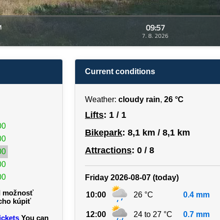
09:57
M
7. 8. 2026
Current conditions
Weather:
cloudy rain
,
26 °C
Lifts
: 1 / 1
00
Bikepark
: 8,1 km / 8,1 km
00
Attractions
: 0 / 8
00
00
00
Friday 2026-08-07 (today)
 možnosť
10:00
26 °C
0.4 mm
cho kúpiť
12:00
24 to 27 °C
0.7 mm
ickets
You can