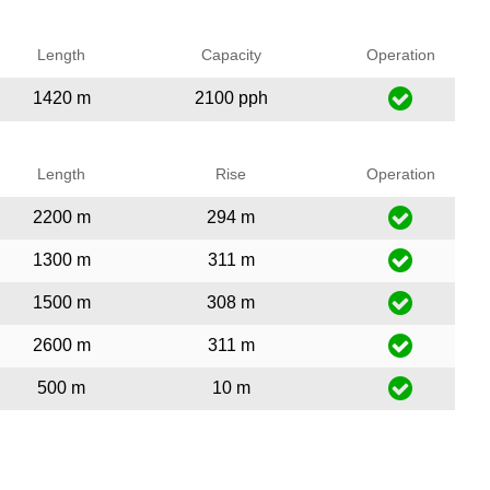
Length
Capacity
Operation
1420 m
2100 pph
Length
Rise
Operation
2200 m
294 m
1300 m
311 m
1500 m
308 m
2600 m
311 m
500 m
10 m