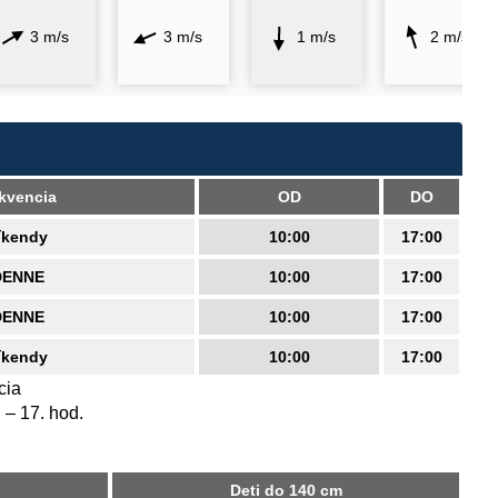
3 m/s
3 m/s
1 m/s
2 m/s
ekvencia
OD
DO
íkendy
10:00
17:00
DENNE
10:00
17:00
DENNE
10:00
17:00
íkendy
10:00
17:00
cia
– 17. hod.
Deti do 140 cm