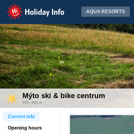
Holiday Info
AQUA RESORTS
Mýto ski & bike centrum
598 - 898 m
Current info
Opening hours