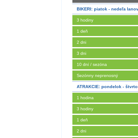
BIKERI: piatok - nedeľa lanov
3 hodiny
1 deň
2 dni
3 dni
10 dní / sezóna
Sezónny neprenosný
ATRAKCIE: pondelok - štvrto
1 hodina
3 hodiny
1 deň
2 dni