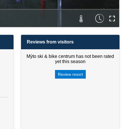
Reviews from visitors
Mýto ski & bike centrum has not been rated
yet this season
Review resort