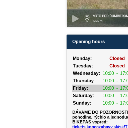
MÝTO POD ĎUMBIERO
666 m
Opening hours
Monday:
Closed
Tuesday:
Closed
Wednesday:
10:00
-
17:
Thursday:
10:00
-
17:
Friday:
10:00
-
17:
Saturday:
10:00
-
17:
Sunday:
10:00
-
17:
DÁVAME DO POZORNOSTI
pohodlne, rýchlo a jednodu
BIKEPAS vopred:
tickets.kopeczabavy.sk/sk/T