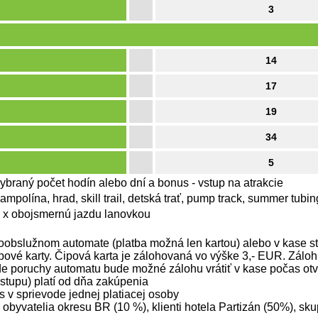
3
14
17
19
34
5
ybraný počet hodín alebo dní a bonus - vstup na atrakcie
rampolína, hrad, skill trail, detská trať, pump track, summer tubin
 1 x obojsmernú jazdu lanovkou
moobslužnom automate (platba možná len kartou) alebo v kase st
ipové karty. Čipová karta je zálohovaná vo výške 3,- EUR. Zál
de poruchy automatu bude možné zálohu vrátiť v kase počas otv
stupu) platí od dňa zakúpenia
s v sprievode jednej platiacej osoby
 obyvatelia okresu BR (10 %), klienti hotela Partizán (50%), sk