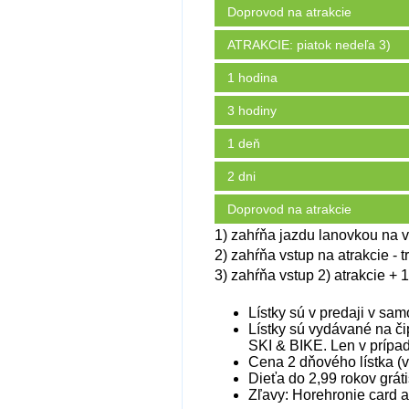
Doprovod na atrakcie
ATRAKCIE: piatok nedeľa 3)
1 hodina
3 hodiny
1 deň
2 dni
Doprovod na atrakcie
1) zahŕňa jazdu lanovkou na v
2) zahŕňa vstup na atrakcie - t
3) zahŕňa vstup 2) atrakcie +
Lístky sú v predaji v sa
Lístky sú vydávané na č
SKI & BIKE. Len v prípa
Cena 2 dňového lístka (v
Dieťa do 2,99 rokov gráti
Zľavy: Horehronie card a