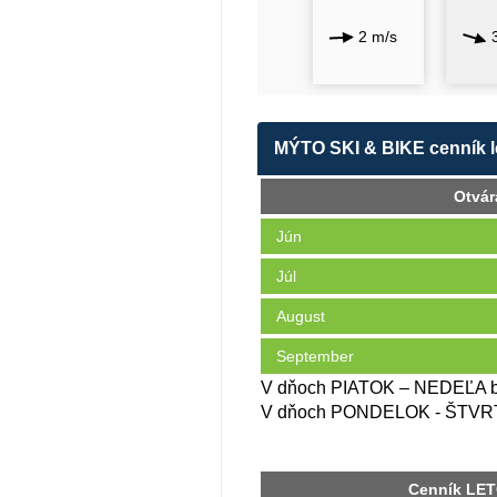
2 m/s
MÝTO SKI & BIKE cenník l
Otvár
Jún
Júl
August
September
V dňoch PIATOK – NEDEĽA budú
V dňoch PONDELOK - ŠTVRTOK 
Cenník LET