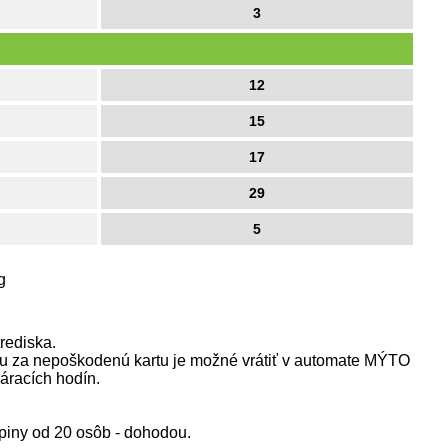
3
12
15
17
29
5
g
rediska.
ohu za nepoškodenú kartu je možné vrátiť v automate MÝTO
áracích hodín.
upiny od 20 osôb - dohodou.