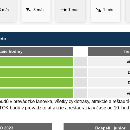
3 m/s
3 m/s
1 m/s
1 m/s
eto
acie hodiny
fr
v
v
 v prevádzke lanovka, všetky cyklotrasy, atrakcie a reštaurá
budú v prevádzke atrakcie a reštaurácia v čase od 10. hod. 
O 2023
Dospelí | juniori