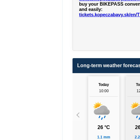
buy your BIKEPASS convenie
and easily:
tickets.kopeczabavy.sk/en/T
Long-term weather forecas
Today
T
10:00
1
26 °C
26
1.1 mm
2.