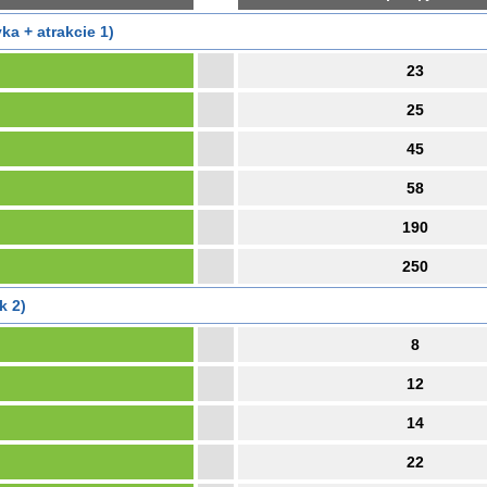
ka + atrakcie 1)
23
25
45
58
190
250
k 2)
8
12
14
22