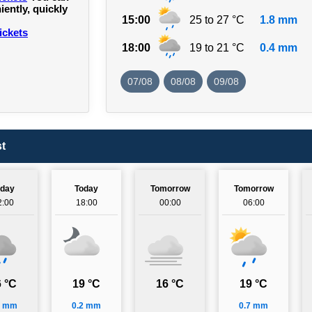
ntly, quickly
15:00
25 to 27 °C
1.8 mm
ickets
18:00
19 to 21 °C
0.4 mm
07/08
08/08
09/08
t
oday
Today
Tomorrow
Tomorrow
2:00
18:00
00:00
06:00
 °C
19 °C
16 °C
19 °C
2 mm
0.2 mm
0.7 mm