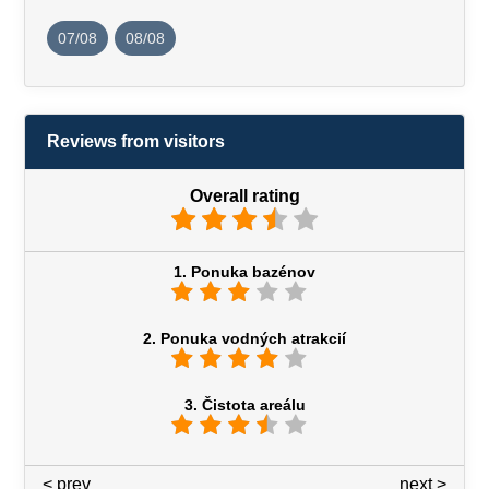
07/08
08/08
Reviews from visitors
Overall rating
1. Ponuka bazénov
2. Ponuka vodných atrakcií
3. Čistota areálu
< prev
3 / 7
next >