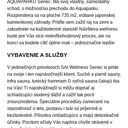
AQUAPARKU Senec. Má svoj vlastný, samostatný
vchod, s možnosťou prechodu do Aquaparku.
Rozprestiera sa na ploche 735 m2, vrátane japonskej
kamienkovej záhrady. Príďte sem zažiť raj na zemi a
zabudnete na každodenné starosti! Návšteva wellness
bude pre Vás síce niekoľkohodinový proces, ale na
konci sa budete cítiť úplne inak – jednoznačne lepšie
VYBAVENIE A SLUŽBY
V jedinečných priestoroch SAI Wellness Senec si príde
na svoje i ten najnáročnejší klient. Suché a parné sauny,
infra sauna, turecký hammam či soľná sauna čakajú iba
na Vás! Tí najodvážnejší si môžu dopriať aj
schladzujúci studený dážď a zažiť tak pocit
znovuzrodenia. Špeciálne procedúry zamerané na
starostlivosť o telo, postavu i tvár sú príjemné a
bezbolestné. Pôsobia omladzujúco a majú detoxikačné
účinky. Pocitom očisty Vás naplnia chvíle strávené v