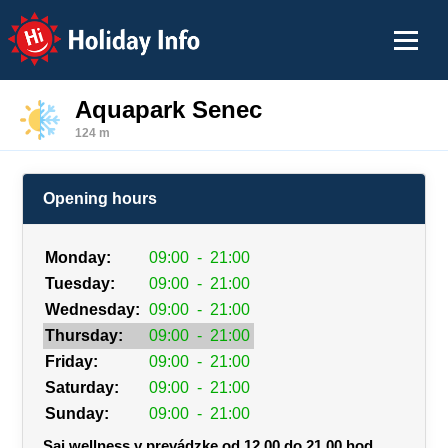
Holiday Info
Aquapark Senec
124 m
Opening hours
Monday:
09:00
-
21:00
Tuesday:
09:00
-
21:00
Wednesday:
09:00
-
21:00
Thursday:
09:00
-
21:00
Friday:
09:00
-
21:00
Saturday:
09:00
-
21:00
Sunday:
09:00
-
21:00
Sai wellness v prevádzke od 12.00 do 21.00 hod.