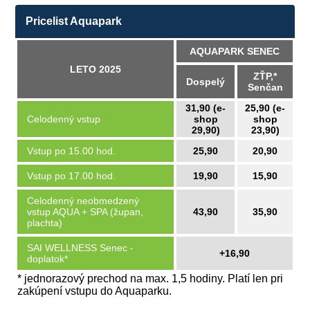
Pricelist Aquapark
AQUAPARK SENEC
LETO 2025
ZŤP,*
Dospelý
Senčan
31,90 (e-
25,90 (e-
Celodenný vstup
shop
shop
29,90)
23,90)
Vstup po 15.00 hod.
25,90
20,90
Vstup po 17.00 hod.
19,90
15,90
Celodenný neobmedzený
vstup AQUA + SPA (župan,
43,90
35,90
plachta)
SAI WELLNESS Senec -
+16,90
doplatok*
* jednorazový prechod na max. 1,5 hodiny. Platí len pri
zakúpení vstupu do Aquaparku.