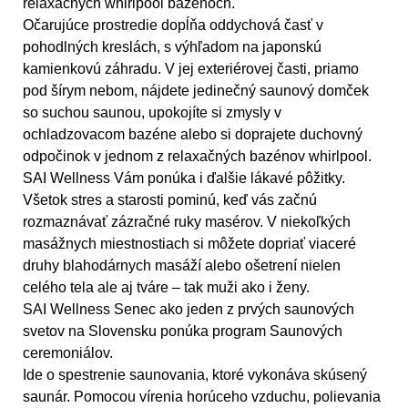
relaxačných whirlpool bazénoch.
Očarujúce prostredie dopĺňa oddychová časť v
pohodlných kreslách, s výhľadom na japonskú
kamienkovú záhradu. V jej exteriérovej časti, priamo
pod šírym nebom, nájdete jedinečný saunový domček
so suchou saunou, upokojíte si zmysly v
ochladzovacom bazéne alebo si doprajete duchovný
odpočinok v jednom z relaxačných bazénov whirlpool.
SAI Wellness Vám ponúka i ďalšie lákavé pôžitky.
Všetok stres a starosti pominú, keď vás začnú
rozmaznávať zázračné ruky masérov. V niekoľkých
masážnych miestnostiach si môžete dopriať viaceré
druhy blahodárnych masáží alebo ošetrení nielen
celého tela ale aj tváre – tak muži ako i ženy.
SAI Wellness Senec ako jeden z prvých saunových
svetov na Slovensku ponúka program Saunových
ceremoniálov.
Ide o spestrenie saunovania, ktoré vykonáva skúsený
saunár. Pomocou vírenia horúceho vzduchu, polievania