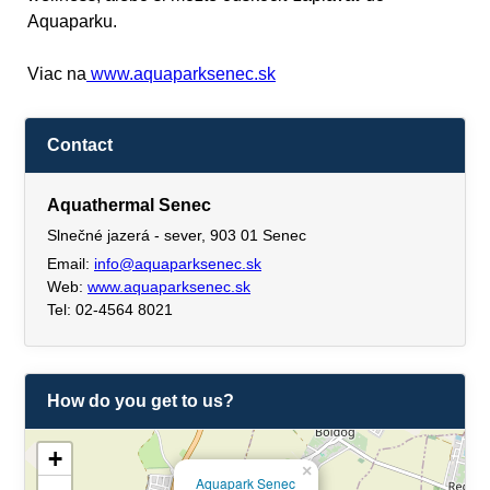
Aquaparku.
Viac na
www.aquaparksenec.sk
Contact
Aquathermal Senec
Slnečné jazerá - sever, 903 01 Senec
Email:
info@aquaparksenec.sk
Web:
www.aquaparksenec.sk
Tel: 02-4564 8021
How do you get to us?
+
×
Aquapark Senec