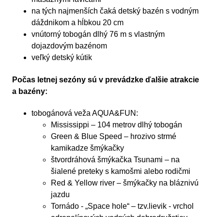
na tých najmenších čaká detský bazén s vodným
dáždnikom a hĺbkou 20 cm
vnútorný tobogán dlhý 76 m s vlastným
dojazdovým bazénom
veľký detský kútik
Počas letnej sezóny sú v prevádzke ďalšie atrakcie
a bazény:
tobogánová veža AQUA&FUN:
Mississippi – 104 metrov dlhý tobogán
Green & Blue Speed – hrozivo strmé
kamikadze šmýkačky
štvordráhová šmýkačka Tsunami – na
šialené preteky s kamošmi alebo rodičmi
Red & Yellow river – šmýkačky na bláznivú
jazdu
Tornádo - „Space hole“ – tzv.lievik - vrchol