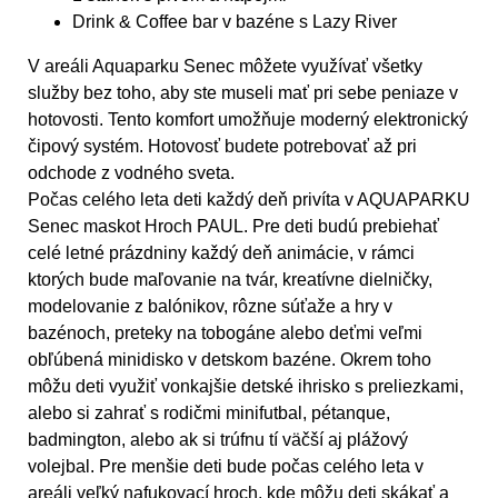
Drink & Coffee bar v bazéne s Lazy River
V areáli Aquaparku Senec môžete využívať všetky
služby bez toho, aby ste museli mať pri sebe peniaze v
hotovosti. Tento komfort umožňuje moderný elektronický
čipový systém. Hotovosť budete potrebovať až pri
odchode z vodného sveta.
Počas celého leta deti každý deň privíta v AQUAPARKU
Senec maskot Hroch PAUL. Pre deti budú prebiehať
celé letné prázdniny každý deň animácie, v rámci
ktorých bude maľovanie na tvár, kreatívne dielničky,
modelovanie z balónikov, rôzne súťaže a hry v
bazénoch, preteky na tobogáne alebo deťmi veľmi
obľúbená minidisko v detskom bazéne. Okrem toho
môžu deti využiť vonkajšie detské ihrisko s preliezkami,
alebo si zahrať s rodičmi minifutbal, pétanque,
badmington, alebo ak si trúfnu tí väčší aj plážový
volejbal. Pre menšie deti bude počas celého leta v
areáli veľký nafukovací hroch, kde môžu deti skákať a