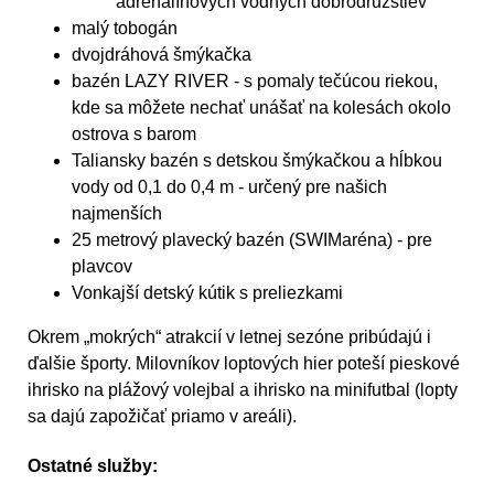
adrenalínových vodných dobrodružstiev
malý tobogán
dvojdráhová šmýkačka
bazén LAZY RIVER - s pomaly tečúcou riekou,
kde sa môžete nechať unášať na kolesách okolo
ostrova s barom
Taliansky bazén s detskou šmýkačkou a hĺbkou
vody od 0,1 do 0,4 m - určený pre našich
najmenších
25 metrový plavecký bazén (SWIMaréna) - pre
plavcov
Vonkajší detský kútik s preliezkami
Okrem „mokrých“ atrakcií v letnej sezóne pribúdajú i
ďalšie športy. Milovníkov loptových hier poteší pieskové
ihrisko na plážový volejbal a ihrisko na minifutbal (lopty
sa dajú zapožičať priamo v areáli).
Ostatné služby: