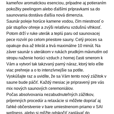
kameňov aromatickou esenciou, prípadne aj potieraním
pokožky peelingom alebo ďalšími prípravkami sa do
saunovania dostáva ďalšia nová dimenzia.
Saunár poleje horúce kamene vodou, čím miestnosť o
pár stupňov ohreje a zvýši relatívnu vzdušnú vlhkosť.
Potom drží v ruke uterák a teplú paru od saunovacej
pece rozvíri po celom priestore sauny. Celý proces sa
opakuje dva až trikrát a trvá maximálne 10 minút. Na
záver saunár s uterákom v rukách prudkým mávnutím od
stropu naženie horúci vzduch z hornej časti smerom k
Vám a vytvorí tak takzvaný parný náraz, ktorý telo ešte
viac prehreje a o to intenzívnejšie sa potíte.
Vyskúšajte raz a uvidíte, že sa Vám tento nový zážitok v
saune bude páčiť. Každý mesiac je pripravený pre vás
mix nových saunových ceremoniálov.
Počas absolvovania nezabudnuteľných zážitkov,
príjemných procedúr a relaxácie si môžete dopriať aj
ľahké občerstvenie v bare umiestnenom priamo v SAI
wellness, alebo si môžte odskočiť zaplávať do