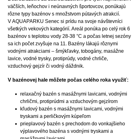
väčších, leňochov i neúnavných športovcov, ponúkajú
rôzne typy bazénov s množstvom pútavých atrakcií.
V AQUAPARKU Senec si prídu na svoje návštevníci
všetkých vekových kategórií. Areál ponúka po celý rok 6
bazénov s teplotou vody 28-38 °C a počas letnej sezóny
sa ich počet zvyšuje na 11. Bazény lákajú rôznymi
vodnými atrakciami – šmýkľavky, tobogány, masážne
lavice, vodné trysky, protiprúdy, vodné chrliče,
vzduchový gejzír či vodný dáždnik.
V bazénovej hale môžete počas celého roka využiť:
relaxačný bazén s masážnymi lavicami, vodnými
chrličmi, protiprúdmi a vzduchovým gejzírom
kľudový bazén s masážnymi lavicami, vodnými
tryskami a perličkovým kúpeľom
prieplavový bazén s prechodom do vonkajšieho
výplavového bazéna s vodnými tryskami a
masážnymi lavicami