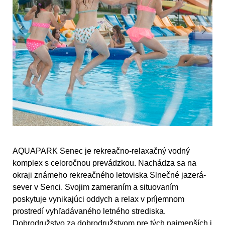
AQUAPARK Senec je rekreačno-relaxačný vodný
komplex s celoročnou prevádzkou. Nachádza sa na
okraji známeho rekreačného letoviska Slnečné jazerá-
sever v Senci. Svojim zameraním a situovaním
poskytuje vynikajúci oddych a relax v príjemnom
prostredí vyhľadávaného letného strediska.
Dobrodružstvo za dobrodružstvom pre tých najmenších i