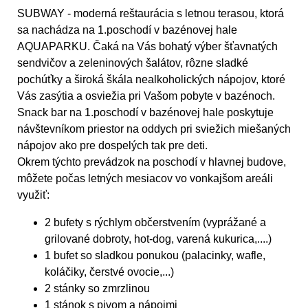
SUBWAY - moderná reštaurácia s letnou terasou, ktorá
sa nachádza na 1.poschodí v bazénovej hale
AQUAPARKU. Čaká na Vás bohatý výber šťavnatých
sendvičov a zeleninových šalátov, rôzne sladké
pochúťky a široká škála nealkoholických nápojov, ktoré
Vás zasýtia a osviežia pri Vašom pobyte v bazénoch.
Snack bar na 1.poschodí v bazénovej hale poskytuje
návštevníkom priestor na oddych pri sviežich miešaných
nápojov ako pre dospelých tak pre deti.
Okrem týchto prevádzok na poschodí v hlavnej budove,
môžete počas letných mesiacov vo vonkajšom areáli
využiť:
2 bufety s rýchlym občerstvením (vyprážané a
grilované dobroty, hot-dog, varená kukurica,....)
1 bufet so sladkou ponukou (palacinky, wafle,
koláčiky, čerstvé ovocie,...)
2 stánky so zmrzlinou
1 stánok s pivom a nápojmi