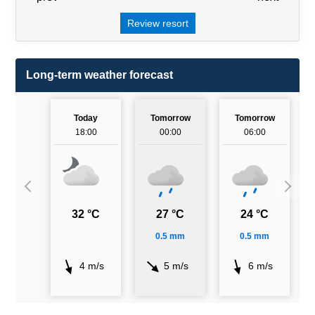
Review resort
Long-term weather forecast
Today
Tomorrow
Tomorrow
18:00
00:00
06:00
32 °C
27 °C
24 °C
0.5 mm
0.5 mm
4 m/s
5 m/s
6 m/s