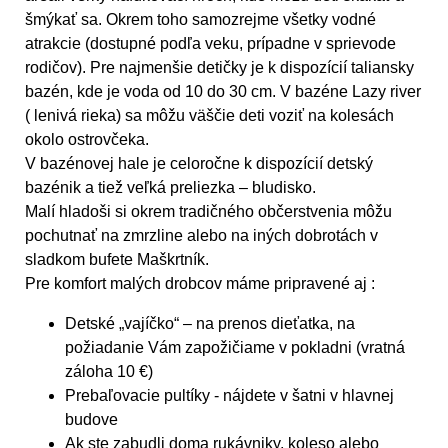
šmýkať sa. Okrem toho samozrejme všetky vodné
atrakcie (dostupné podľa veku, prípadne v sprievode
rodičov). Pre najmenšie detičky je k dispozícií taliansky
bazén, kde je voda od 10 do 30 cm. V bazéne Lazy river
( lenivá rieka) sa môžu väščie deti voziť na kolesách
okolo ostrovčeka.
V bazénovej hale je celoročne k dispozícií detský
bazénik a tiež veľká preliezka – bludisko.
Malí hladoši si okrem tradičného občerstvenia môžu
pochutnať na zmrzline alebo na iných dobrotách v
sladkom bufete Maškrtník.
Pre komfort malých drobcov máme pripravené aj :
Detské „vajíčko“ – na prenos dieťatka, na
požiadanie Vám zapožičiame v pokladni (vratná
záloha 10 €)
Prebaľovacie pultíky - nájdete v šatni v hlavnej
budove
Ak ste zabudli doma rukávniky, koleso alebo