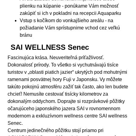
plienku na kúpanie - ponúkame Vám možnosť
zakúpiť si ich v pokladni na recepcii Aquaparku
Vstup s kočíkom do vonkajšieho areálu - na
požiadanie Vám sprístupnime vchod cez veľkú
bránu
SAI WELLNESS Senec
Fascinujúca krása. Neuveriteľná príťažlivosť.
Dokonalosť prírody. To všetko si vychutnávajú tisíce
turistov v „oblasti piatich jazier“ ukrytých pod mohutnými
ramenami posvätnej hory Fuji v Japonsku. Vy môžete
takúto pokojnú atmosféru zažiť tak často, ako len budete
chcieť! Nemusíte cestovať tisícky kilometrov za
dokonalým oddychom. Doprajte si rozprávkové pôžitky
očarujúceho japonského jazera SAI v rovnomennom
modernom a exkluzívnom wellness centre SAI wellness
Senec.
Centrum jedinečného pôžitku stojí priamo pri