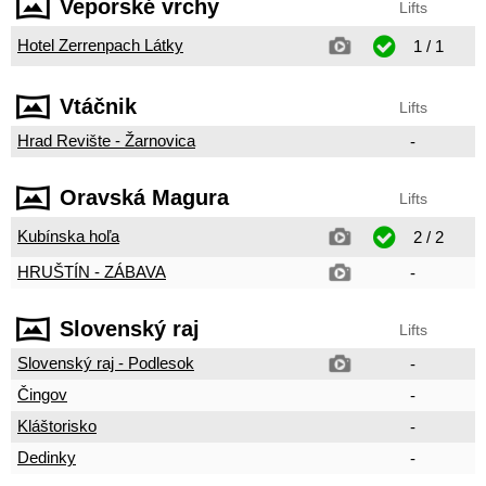
Veporské vrchy
Lifts
Hotel Zerrenpach Látky
1 / 1
Vtáčnik
Lifts
Hrad Revište - Žarnovica
-
Oravská Magura
Lifts
Kubínska hoľa
2 / 2
HRUŠTÍN - ZÁBAVA
-
Slovenský raj
Lifts
Slovenský raj - Podlesok
-
Čingov
-
Kláštorisko
-
Dedinky
-