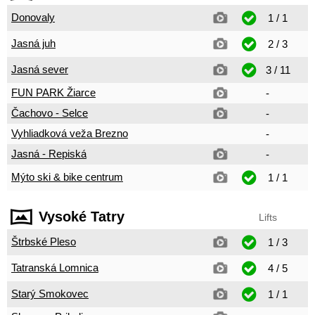
Donovaly
1 / 1
Jasná juh
2 / 3
Jasná sever
3 / 11
FUN PARK Žiarce
-
Čachovo - Selce
-
Vyhliadková veža Brezno
-
Jasná - Repiská
-
Mýto ski & bike centrum
1 / 1
Vysoké Tatry
Lifts
Štrbské Pleso
1 / 3
Tatranská Lomnica
4 / 5
Starý Smokovec
1 / 1