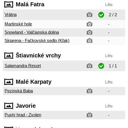
Malá Fatra
Lifts
Vrátna
2 / 2
Martinské hole
-
Snowland - Valčianska dolina
-
Skiarena - Fačkovské sedlo (Kľak)
-
Štiavnické vrchy
Lifts
Salamandra Resort
1 / 1
Malé Karpaty
Lifts
Pezinská Baba
-
Javorie
Lifts
Pustý hrad - Zvolen
-