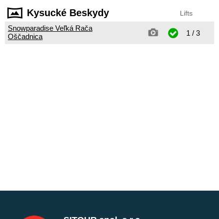
Kysucké Beskydy
Lifts
Snowparadise Veľká Rača
1 / 3
Oščadnica