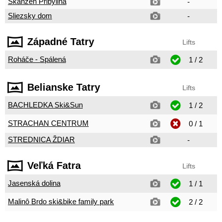
Skanzen Pribylina
-
Sliezsky dom
-
Západné Tatry
Lifts
Roháče - Spálená
1 / 2
Belianske Tatry
Lifts
BACHLEDKA Ski&Sun
1 / 2
STRACHAN CENTRUM
0 / 1
STREDNICA ŽDIAR
-
Veľká Fatra
Lifts
Jasenská dolina
1 / 1
Malinô Brdo ski&bike family park
2 / 2