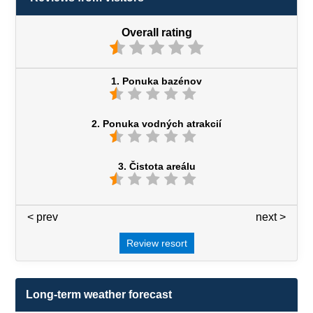
Overall rating
1. Ponuka bazénov
2. Ponuka vodných atrakcií
3. Čistota areálu
< prev
3 / 7
next >
Review resort
Long-term weather forecast