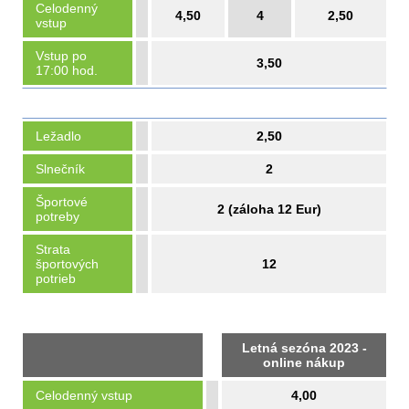
Celodenný
4,50
4
2,50
vstup
Vstup po
3,50
17:00 hod.
Ležadlo
2,50
Slnečník
2
Športové
2 (záloha 12 Eur)
potreby
Strata
športových
12
potrieb
Letná sezóna 2023 -
online nákup
Celodenný vstup
4,00