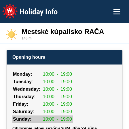
Holiday Info
Mestské kúpalisko RAČA
143 m
Opening hours
Monday:
10:00
-
19:00
Tuesday:
10:00
-
19:00
Wednesday:
10:00
-
19:00
Thursday:
10:00
-
19:00
Friday:
10:00
-
19:00
Saturday:
10:00
-
19:00
Sunday:
10:00
-
19:00
Otvorenie letnej sezóny 2024, dňa 29. júna.