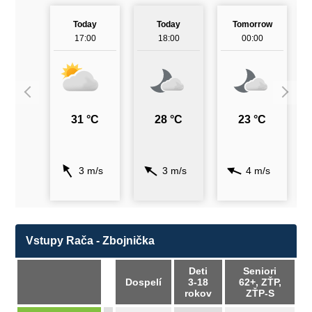
Today
Today
Tomorrow
17:00
18:00
00:00
31 °C
28 °C
23 °C
3 m/s
3 m/s
4 m/s
Vstupy Rača - Zbojnička
Deti
Seniori
Dospelí
3-18
62+, ZŤP,
rokov
ZŤP-S