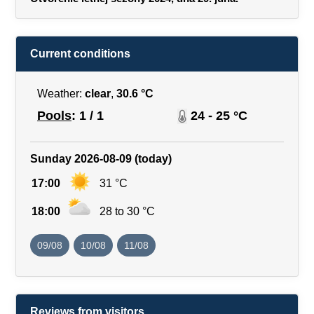
Current conditions
Weather:
clear
,
30.6 °C
Pools
: 1 / 1
24 - 25 °C
Sunday 2026-08-09 (today)
17:00
31 °C
18:00
28 to 30 °C
09/08
10/08
11/08
Reviews from visitors