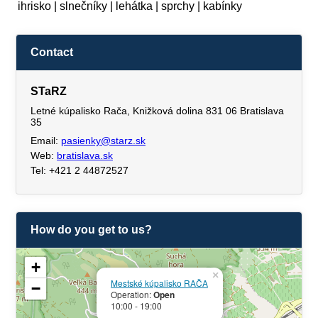
ihrisko | slnečníky | lehátka | sprchy | kabínky
Contact
STaRZ
Letné kúpalisko Rača, Knižková dolina 831 06 Bratislava
35
Email:
pasienky@starz.sk
Web:
bratislava.sk
Tel: +421 2 44872527
How do you get to us?
+
×
Mestské kúpalisko RAČA
−
Operation:
Open
10:00 - 19:00