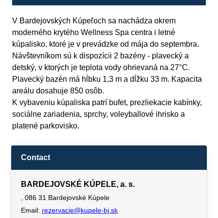
V Bardejovských Kúpeľoch sa nachádza okrem
moderného krytého Wellness Spa centra i letné
kúpalisko, ktoré je v prevádzke od mája do septembra.
Návštevníkom sú k dispozícii 2 bazény - plavecký a
detský, v ktorých je teplota vody ohrievaná na 27°C.
Plavecký bazén má hĺbku 1,3 m a dĺžku 33 m. Kapacita
areálu dosahuje 850 osôb.
K vybaveniu kúpaliska patrí bufet, prezliekacie kabínky,
sociálne zariadenia, sprchy, voleyballové ihrisko a
platené parkovisko.
Contact
BARDEJOVSKÉ KÚPELE, a. s.
, 086 31 Bardejovské Kúpele
Email:
rezervacie@kupele-bj.sk