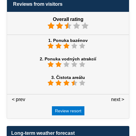
Reviews from visitors
Overall rating
1. Ponuka bazénov
2. Ponuka vodných atrakcií
3. Čistota areálu
< prev
3 / 7
next >
Review resort
Long-term weather forecast