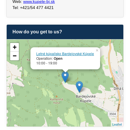
Web:
www.kupele-bj.sk
Tel: +421/54 477 4421
How do you get to us?
+
×
Letné kúpalisko Bardejovské Kúpele
−
Operation:
Open
10:00 - 19:00
Leaflet