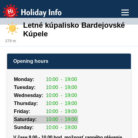
Holiday Info
Letné kúpalisko Bardejovské
Kúpele
279 m
Opening hours
Monday:
10:00
-
19:00
Tuesday:
10:00
-
19:00
Wednesday:
10:00
-
19:00
Thursday:
10:00
-
19:00
Friday:
10:00
-
19:00
Saturday:
10:00
-
19:00
Sunday:
10:00
-
19:00
V čase 9.00 - 10.00 hod. možnosť ranného plávania,