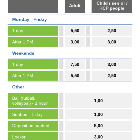
Child / senior /
Adult
HCP people
Monday - Friday
1 day
5,50
2,50
After 1 PM
3,00
3,00
Weekends
1 day
7,50
3,00
After 1 PM
5,50
2,50
Other
Ball (futball,
1,00
volleybal) - 1 hour
Sunbed - 1 day
1,00
Deposit on sunbed
5,00
Locker
3,00