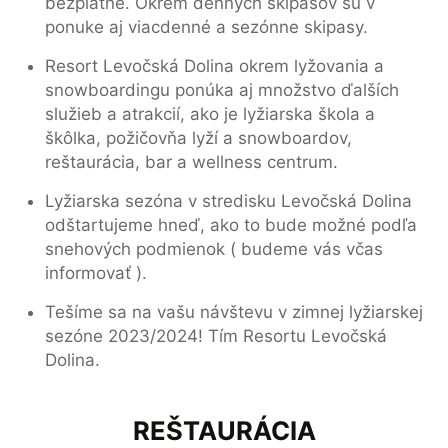
bezplatné. Okrem denných skipasov sú v
ponuke aj viacdenné a sezónne skipasy.
Resort Levočská Dolina okrem lyžovania a
snowboardingu ponúka aj množstvo ďalších
služieb a atrakcií, ako je lyžiarska škola a
škôlka, požičovňa lyží a snowboardov,
reštaurácia, bar a wellness centrum.
Lyžiarska sezóna v stredisku Levočská Dolina
odštartujeme hneď, ako to bude možné podľa
snehových podmienok ( budeme vás včas
informovať ).
Tešíme sa na vašu návštevu v zimnej lyžiarskej
sezóne 2023/2024! Tím Resortu Levočská
Dolina.
REŠTAURÁCIA