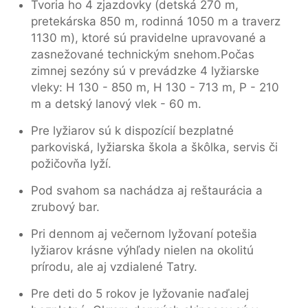
Tvoria ho 4 zjazdovky (detská 270 m,
pretekárska 850 m, rodinná 1050 m a traverz
1130 m), ktoré sú pravidelne upravované a
zasnežované technickým snehom.Počas
zimnej sezóny sú v prevádzke 4 lyžiarske
vleky: H 130 - 850 m, H 130 - 713 m, P - 210
m a detský lanový vlek - 60 m.
Pre lyžiarov sú k dispozícií bezplatné
parkoviská, lyžiarska škola a škôlka, servis či
požičovňa lyží.
Pod svahom sa nachádza aj reštaurácia a
zrubový bar.
Pri dennom aj večernom lyžovaní potešia
lyžiarov krásne výhľady nielen na okolitú
prírodu, ale aj vzdialené Tatry.
Pre deti do 5 rokov je lyžovanie naďalej