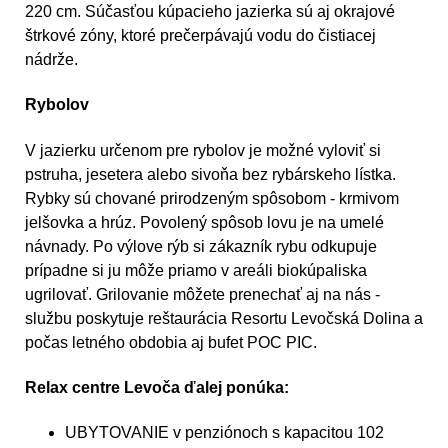
220 cm. Súčasťou kúpacieho jazierka sú aj okrajové
štrkové zóny, ktoré prečerpávajú vodu do čistiacej
nádrže.
Rybolov
V jazierku určenom pre rybolov je možné vyloviť si
pstruha, jesetera alebo sivoňa bez rybárskeho lístka.
Rybky sú chované prirodzeným spôsobom - krmivom
jelšovka a hrúz. Povolený spôsob lovu je na umelé
návnady. Po výlove rýb si zákazník rybu odkupuje
prípadne si ju môže priamo v areáli biokúpaliska
ugrilovať. Grilovanie môžete prenechať aj na nás -
službu poskytuje reštaurácia Resortu Levočská Dolina a
počas letného obdobia aj bufet POC PIC.
Relax centre Levoča ďalej ponúka:
UBYTOVANIE v penziónoch s kapacitou 102