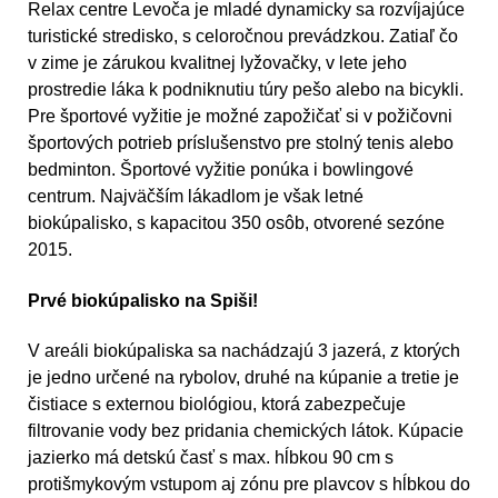
Relax centre Levoča je mladé dynamicky sa rozvíjajúce
turistické stredisko, s celoročnou prevádzkou. Zatiaľ čo
v zime je zárukou kvalitnej lyžovačky, v lete jeho
prostredie láka k podniknutiu túry pešo alebo na bicykli.
Pre športové vyžitie je možné zapožičať si v požičovni
športových potrieb príslušenstvo pre stolný tenis alebo
bedminton. Športové vyžitie ponúka i bowlingové
centrum. Najväčším lákadlom je však letné
biokúpalisko, s kapacitou 350 osôb, otvorené sezóne
2015.
Prvé biokúpalisko na Spiši!
V areáli biokúpaliska sa nachádzajú 3 jazerá, z ktorých
je jedno určené na rybolov, druhé na kúpanie a tretie je
čistiace s externou biológiou, ktorá zabezpečuje
filtrovanie vody bez pridania chemických látok. Kúpacie
jazierko má detskú časť s max. hĺbkou 90 cm s
protišmykovým vstupom aj zónu pre plavcov s hĺbkou do