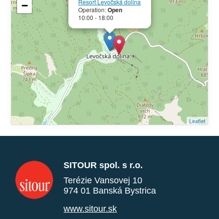
Resort Levočská dolina
−
Operation:
Open
10:00 - 18:00
Leaflet
SITOUR spol. s r.o.
Terézie Vansovej 10
974 01 Banská Bystrica
www.sitour.sk