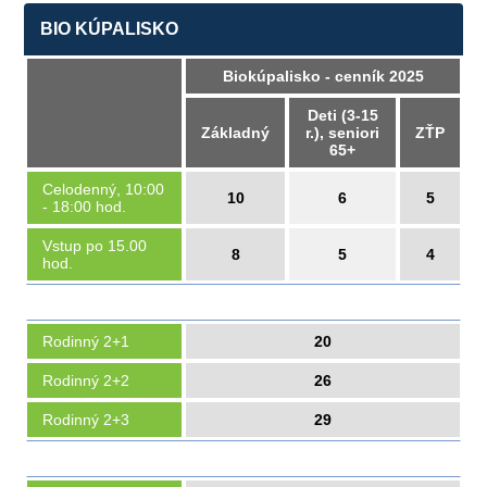
BIO KÚPALISKO
Biokúpalisko - cenník 2025
Deti (3-15
Základný
r.), seniori
ZŤP
65+
Celodenný, 10:00
10
6
5
- 18:00 hod.
Vstup po 15.00
8
5
4
hod.
Rodinný 2+1
20
Rodinný 2+2
26
Rodinný 2+3
29