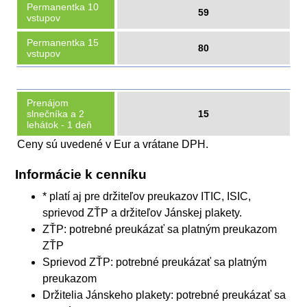
Permanentka 10
59
vstupov
Permanentka 15
80
vstupov
Prenájom
slnečníka a 2
15
lehátok - 1 deň
Ceny sú uvedené v Eur a vrátane DPH.
Informácie k cenníku
* platí aj pre držiteľov preukazov ITIC, ISIC,
sprievod ZŤP a držiteľov Jánskej plakety.
ZŤP: potrebné preukázať sa platným preukazom
ZŤP
Sprievod ZŤP: potrebné preukázať sa platným
preukazom
Držitelia Jánskeho plakety: potrebné preukázať sa