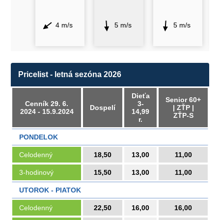
4 m/s
5 m/s
5 m/s
Pricelist - letná sezóna 2026
Dieťa
Senior 60+
Cenník 29. 6.
3-
Dospelí
| ZŤP |
2024 - 15.9.2024
14,99
ZŤP-S
r.
PONDELOK
Celodenný
18,50
13,00
11,00
3-hodinový
15,50
13,00
11,00
UTOROK - PIATOK
Celodenný
22,50
16,00
16,00