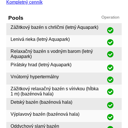
Kompletný cenník
Pools
Operation
Zážitkový bazén s chrličmi (letný Aquapark)
Lenivá rieka (letný Aquapark)
Relaxačný bazén s vodným barom (letný
Aquapark)
Pirátsky hrad (letný Aquapark)
Vnútorný hypertermálny
Zážitkový relaxačný bazén s vírivkou (hĺbka
1 m) (bazénová hala)
Detský bazén (bazénová hala)
Výplavový bazén (bazénová hala)
Oddychový slaný bazén