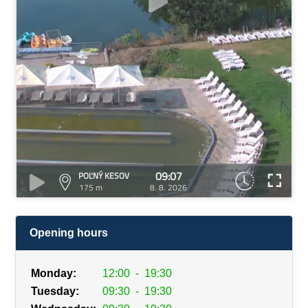
09:07
POĽNÝ KESOV
175 m
8. 8. 2026
Opening hours
Monday:
12:00
-
19:30
Tuesday:
09:30
-
19:30