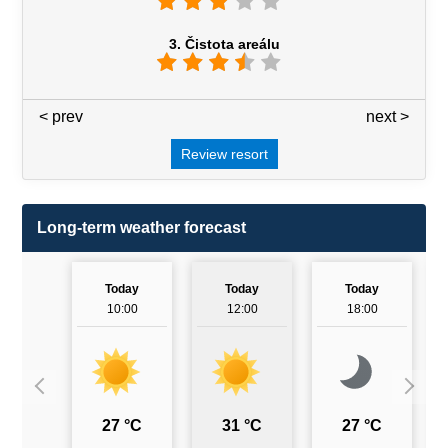
3. Čistota areálu
< prev
3 / 7
next >
Review resort
Long-term weather forecast
Today
Today
Today
10:00
12:00
18:00
27 °C
31 °C
27 °C