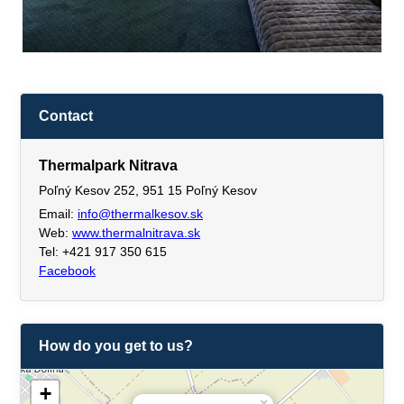
Contact
Thermalpark Nitrava
Poľný Kesov 252, 951 15 Poľný Kesov
Email:
info@thermalkesov.sk
Web:
www.thermalnitrava.sk
Tel: +421 917 350 615
Facebook
How do you get to us?
+
×