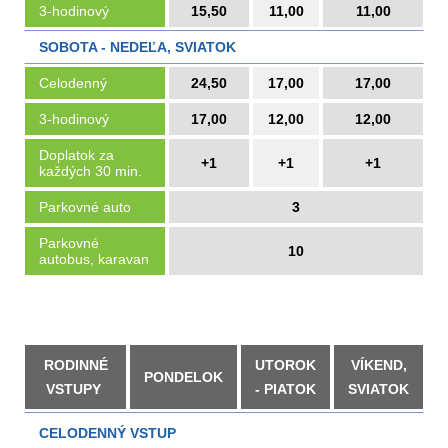
3-hodinový
15,50
11,00
11,00
SOBOTA - NEDEĽA, SVIATOK
Celodenný
24,50
17,00
17,00
3-hodinový
17,00
12,00
12,00
Doplatok za
+1
+1
+1
každých 30 min.
Parkovné auto
3
Parkovné
10
autobus, karavan
RODINNÉ
UTOROK
VÍKEND,
PONDELOK
VSTUPY
- PIATOK
SVIATOK
CELODENNÝ VSTUP