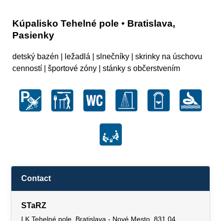
Kúpalisko Tehelné pole • Bratislava,
Pasienky
detský bazén | ležadlá | slnečníky | skrinky na úschovu
cenností | športové zóny | stánky s občerstvením
Contact
STaRZ
LK Tehelné pole, Bratislava - Nové Mesto, 831 04