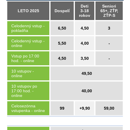
Deti
Seniori
LETO 2025
Dospelí
3-18
65+, ZŤP,
rokov
ZŤP-S
Celodenný vstup -
6,50
4,50
3
pokladňa
Celodenný vstup -
5,50
4,00
-
online
Vstup po 17:00
4,50
3,50
-
hod. - online
10 vstupov -
49,50
online
10 vstupov po
17:00 hod. -
40,00
online
Celosezónna
99
+9,90
59,00
vstupenka - online