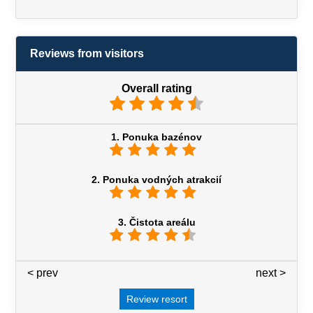
Reviews from visitors
Overall rating
1. Ponuka bazénov
2. Ponuka vodných atrakcií
3. Čistota areálu
< prev
3 / 7
next >
Review resort