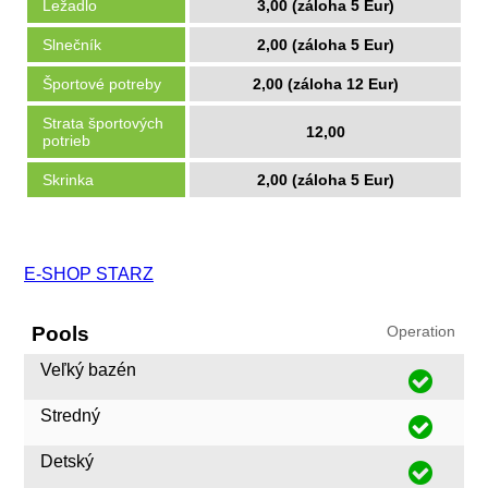
Ležadlo
3,00 (záloha 5 Eur)
Slnečník
2,00 (záloha 5 Eur)
Športové potreby
2,00 (záloha 12 Eur)
Strata športových
12,00
potrieb
Skrinka
2,00 (záloha 5 Eur)
E-SHOP STARZ
Pools
Operation
Veľký bazén
Stredný
Detský