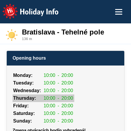
Holiday Info
Bratislava - Tehelné pole
136 m
Opening hours
Monday:
10:00
-
20:00
Tuesday:
10:00
-
20:00
Wednesday:
10:00
-
20:00
Thursday:
10:00
-
20:00
Friday:
10:00
-
20:00
Saturday:
10:00
-
20:00
Sunday:
10:00
-
20:00
Zmena otváracích hodín vyhradená!