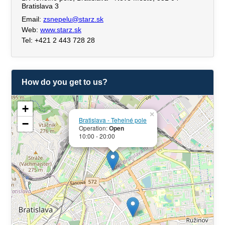
Bratislava 3
Email:
zsnepelu@starz.sk
Web:
www.starz.sk
Tel: +421 2 443 728 28
How do you get to us?
+
×
Bratislava - Tehelné pole
−
Operation:
Open
10:00 - 20:00