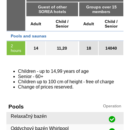
Guest of other
Groups over 15
SOREA hotels
members
Child /
Child /
Adult
Adult
Senior
Senior
Pools and saunas
2
14
11,20
18
14040
hours
Children - up to 14,99 years of age
Senior - 60+
Children up to 100 cm of height - free of charge
Change of prices reserved.
Pools
Operation
Relaxačný bazén
Oddychový bazén Whirlpool