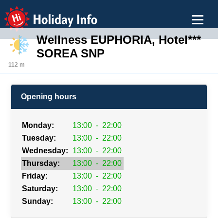
Holiday Info
Wellness EUPHORIA, Hotel***
SOREA SNP
112 m
Opening hours
Monday:
13:00
-
22:00
Tuesday:
13:00
-
22:00
Wednesday:
13:00
-
22:00
Thursday:
13:00
-
22:00
Friday:
13:00
-
22:00
Saturday:
13:00
-
22:00
Sunday:
13:00
-
22:00