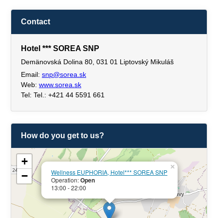
Contact
Hotel *** SOREA SNP
Demänovská Dolina 80, 031 01 Liptovský Mikuláš
Email:
snp@sorea.sk
Web:
www.sorea.sk
Tel: Tel.: +421 44 5591 661
How do you get to us?
+
×
Wellness EUPHORIA, Hotel*** SOREA SNP
−
Operation:
Open
13:00 - 22:00