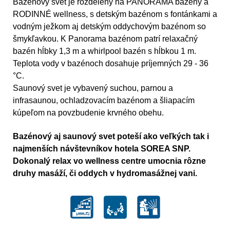
Bazénový svet je rozdelený na PANORAMA bazény a
RODINNÉ wellness, s detským bazénom s fontánkami a
vodným ježkom aj detským oddychovým bazénom so
šmykľavkou. K Panorama bazénom patrí relaxačný
bazén hĺbky 1,3 m a whirlpool bazén s hĺbkou 1 m.
Teplota vody v bazénoch dosahuje príjemných 29 - 36
°C.
Saunový svet je vybavený suchou, parnou a
infrasaunou, ochladzovacím bazénom a šliapacím
kúpeľom na povzbudenie krvného obehu.
Bazénový aj saunový svet poteší ako veľkých tak i
najmenších návštevníkov hotela SOREA SNP.
Dokonalý relax vo wellness centre umocnia rôzne
druhy masáží, či oddych v hydromasážnej vani.