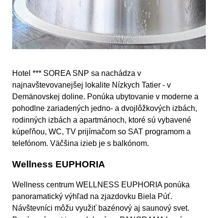
Hotel *** SOREA SNP sa nachádza v
najnavštevovanejšej lokalite Nízkych Tatier - v
Demänovskej doline. Ponúka ubytovanie v moderne a
pohodlne zariadených jedno- a dvojlôžkových izbách,
rodinných izbách a apartmánoch, ktoré sú vybavené
kúpeľňou, WC, TV prijímačom so SAT programom a
telefónom. Väčšina izieb je s balkónom.
Wellness EUPHORIA
Wellness centrum WELLNESS EUPHORIA ponúka
panoramatický výhľad na zjazdovku Biela Púť.
Návštevníci môžu využiť bazénový aj saunový svet.