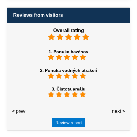
Reviews from visitors
Overall rating
1. Ponuka bazénov
2. Ponuka vodných atrakcií
3. Čistota areálu
< prev
3 / 7
next >
Review resort