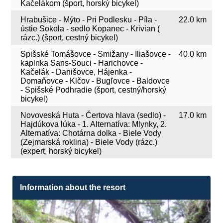
Kačelákom (šport, horský bicykel)
Hrabušice - Mýto - Pri Podlesku - Píla -
22.0 km
ústie Sokola - sedlo Kopanec - Krivian (
rázc.) (šport, cestný bicykel)
Spišské Tomášovce - Smižany - Iliašovce -
40.0 km
kaplnka Sans-Souci - Harichovce -
Kačelák - Danišovce, Hájenka -
Domaňovce - Klčov - Bugľovce - Baldovce
- Spišské Podhradie (šport, cestný/horský
bicykel)
Novoveská Huta - Čertova hlava (sedlo) -
17.0 km
Hajdúkova lúka - 1. Alternatíva: Mlynky, 2.
Alternatíva: Chotárna dolka - Biele Vody
(Zejmarská roklina) - Biele Vody (rázc.)
(expert, horský bicykel)
Information about the resort