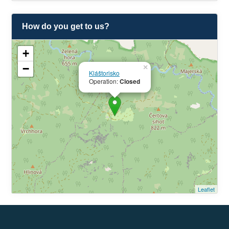
How do you get to us?
+
−
×
Kláštorisko
Operation:
Closed
Leaflet