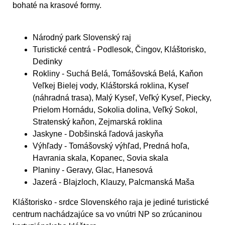
bohaté na krasové formy.
Národný park Slovenský raj
Turistické centrá
- Podlesok, Čingov, Kláštorisko,
Dedinky
Rokliny
- Suchá Belá, Tomášovská Belá, Kaňon
Veľkej Bielej vody, Kláštorská roklina, Kyseľ
(náhradná trasa), Malý Kyseľ, Veľký Kyseľ, Piecky,
Prielom Hornádu, Sokolia dolina, Veľký Sokol,
Stratenský kaňon, Zejmarská roklina
Jaskyne
- Dobšinská ľadová jaskyňa
Výhľady
- Tomášovský výhľad, Predná hoľa,
Havrania skala, Kopanec, Sovia skala
Planiny
- Geravy, Glac, Hanesová
Jazerá
- Blajzloch, Klauzy, Palcmanská Maša
Kláštorisko - srdce Slovenského raja je jediné turistické
centrum nachádzajúce sa vo vnútri NP so zrúcaninou