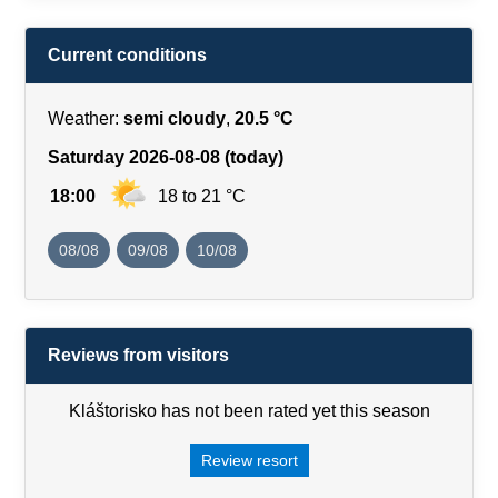
Current conditions
Weather:
semi cloudy
,
20.5 °C
Saturday 2026-08-08 (today)
18:00
18 to 21 °C
08/08
09/08
10/08
Reviews from visitors
Kláštorisko has not been rated yet this season
Review resort