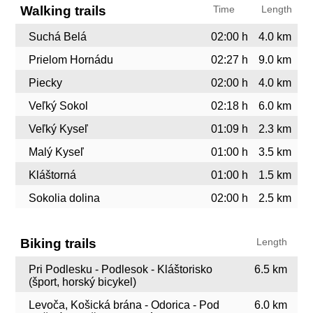
Walking trails
Time
Length
Suchá Belá
02:00 h
4.0 km
Prielom Hornádu
02:27 h
9.0 km
Piecky
02:00 h
4.0 km
Veľký Sokol
02:18 h
6.0 km
Veľký Kyseľ
01:09 h
2.3 km
Malý Kyseľ
01:00 h
3.5 km
Kláštorná
01:00 h
1.5 km
Sokolia dolina
02:00 h
2.5 km
Biking trails
Length
Pri Podlesku - Podlesok - Kláštorisko
6.5 km
(šport, horský bicykel)
Levoča, Košická brána - Odorica - Pod
6.0 km