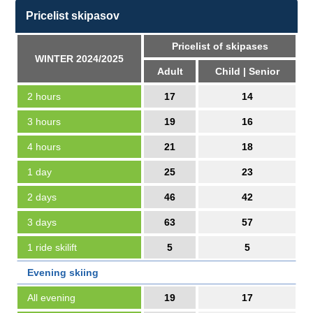
Pricelist skipasov
Pricelist of skipases
WINTER 2024/2025
Adult
Child | Senior
2 hours
17
14
3 hours
19
16
4 hours
21
18
1 day
25
23
2 days
46
42
3 days
63
57
1 ride skilift
5
5
Evening skiing
All evening
19
17