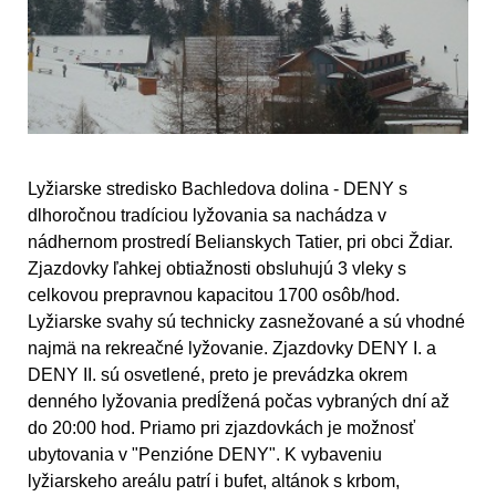
Lyžiarske stredisko Bachledova dolina - DENY s
dlhoročnou tradíciou lyžovania sa nachádza v
nádhernom prostredí Belianskych Tatier, pri obci Ždiar.
Zjazdovky ľahkej obtiažnosti obsluhujú 3 vleky s
celkovou prepravnou kapacitou 1700 osôb/hod.
Lyžiarske svahy sú technicky zasnežované a sú vhodné
najmä na rekreačné lyžovanie. Zjazdovky DENY I. a
DENY II. sú osvetlené, preto je prevádzka okrem
denného lyžovania predĺžená počas vybraných dní až
do 20:00 hod. Priamo pri zjazdovkách je možnosť
ubytovania v "Penzióne DENY". K vybaveniu
lyžiarskeho areálu patrí i bufet, altánok s krbom,