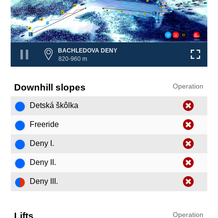
Den
❌
Den
❌
Fre
Det
❌
Den
❌
BACHLEDOVA DENY
820-960 m
Downhill slopes
Operation
Detská škôlka
Freeride
Deny I.
Deny II.
Deny III.
Lifts
Operation