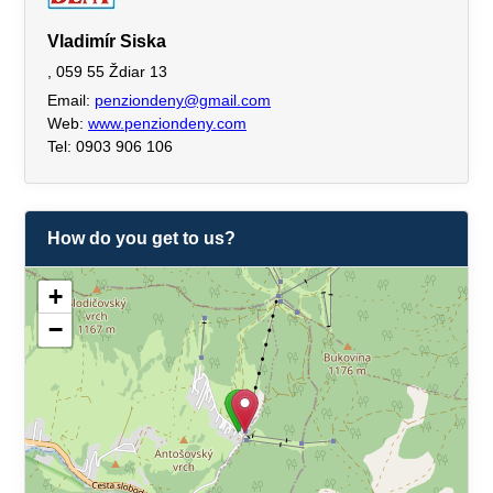
Vladimír Siska
, 059 55 Ždiar 13
Email:
penziondeny@gmail.com
Web:
www.penziondeny.com
Tel: 0903 906 106
How do you get to us?
+
−