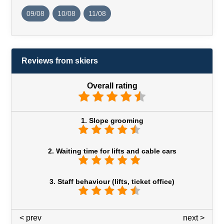
09/08
10/08
11/08
Reviews from skiers
Overall rating
1. Slope grooming
2. Waiting time for lifts and cable cars
3. Staff behaviour (lifts, ticket office)
< prev
3 / 7
next >