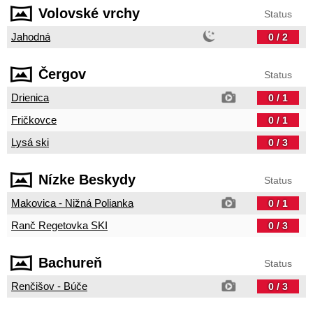
Volovské vrchy
Status
Jahodná
0 / 2
Čergov
Status
Drienica
0 / 1
Fričkovce
0 / 1
Lysá ski
0 / 3
Nízke Beskydy
Status
Makovica - Nižná Polianka
0 / 1
Ranč Regetovka SKI
0 / 3
Bachureň
Status
Renčišov - Búče
0 / 3