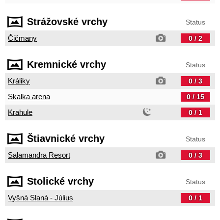
Strážovské vrchy
Status
Čičmany
0 / 2
Kremnické vrchy
Status
Králiky
0 / 3
Skalka arena
0 / 15
Krahule
0 / 1
Štiavnické vrchy
Status
Salamandra Resort
0 / 3
Stolické vrchy
Status
Vyšná Slaná - Július
0 / 1