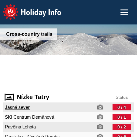
Holiday Info
Cross-country trails
Nízke Tatry
Status
Jasná sever
0 / 4
SKI Centrum Demänová
0 / 1
Pavčina Lehota
0 / 2
Opalisko - Závažná Poruba
0 / 5