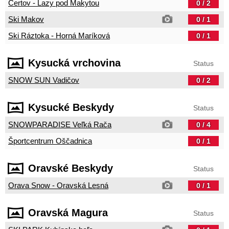
Čertov - Lazy pod Makytou
0 / 2
Ski Makov
0 / 1
Ski Ráztoka - Horná Maríková
0 / 1
Kysucká vrchovina
Status
SNOW SUN Vadičov
0 / 2
Kysucké Beskydy
Status
SNOWPARADISE Veľká Rača
0 / 4
Športcentrum Oščadnica
0 / 1
Oravské Beskydy
Status
Orava Snow - Oravská Lesná
0 / 1
Oravská Magura
Status