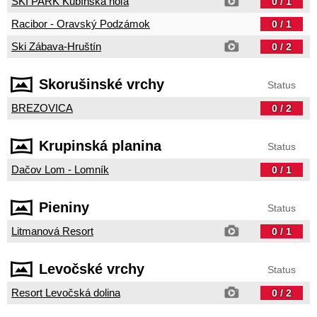
SKI PARK Kubínska hoľa
0 / 1
Racibor - Oravský Podzámok
0 / 1
Ski Zábava-Hruštín
0 / 2
Skorušinské vrchy
Status
BREZOVICA
0 / 2
Krupinská planina
Status
Dačov Lom - Lomník
0 / 1
Pieniny
Status
Litmanová Resort
0 / 1
Levočské vrchy
Status
Resort Levočská dolina
0 / 2