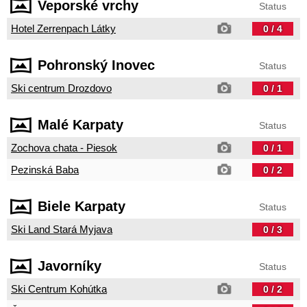
Veporské vrchy
Status
Hotel Zerrenpach Látky
0 / 4
Pohronský Inovec
Status
Ski centrum Drozdovo
0 / 1
Malé Karpaty
Status
Zochova chata - Piesok
0 / 1
Pezinská Baba
0 / 2
Biele Karpaty
Status
Ski Land Stará Myjava
0 / 3
Javorníky
Status
Ski Centrum Kohútka
0 / 2