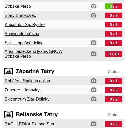
Štrbské Pleso
3 / 7
Starý Smokovec
0 / 3
Kubašok - Sp. Bystré
0 / 3
Snowpark Lučivná
0 / 1
Svit - Lopušná dolina
0 / 1
Areál bežeckého lyžov. SNOW
0 / 10
Štrbské Pleso
Západné Tatry
Status
Roháče - Spálená dolina
0 / 1
Zuberec - Janovky
0 / 2
Skicentrum Žiar-Dolinky
0 / 2
Belianske Tatry
Status
BACHLEDKA Ski and Sun
0 / 2