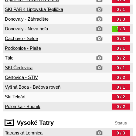
SKI PARK Liptovská Teplička
0 / 1
Donovaly - Záhradište
0 / 3
Donovaly - Nová hoľa
1 / 3
Čachovo - Selce
0 / 3
Podkonice - Pleše
0 / 1
Tále
0 / 2
SKI Čertovica
0 / 1
Čertovica - STIV
0 / 2
Vyšná Boca - Bačova roveň
0 / 1
Ski Telgárt
0 / 2
Polomka - Bučník
0 / 2
Vysoké Tatry
Status
Tatranská Lomnica
0 / 3