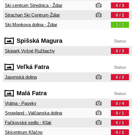
Ski centrum Strednica - Ždiar
0 / 3
Strachan Ski Centrum-Ždiar
0 / 2
Ski Monkova dolina - Ždiar
1 / 1
Spišská Magura
Status
Skipark Vyšné Ružbachy
0 / 3
Veľká Fatra
Status
Jasenská dolina
0 / 2
Malá Fatra
Status
Vrátna - Paseky
0 / 4
Snowland - Valčianska dolina
0 / 1
Fačkovské sedlo - Kľak
0 / 1
Skicentrum Kľačno
0 / 2