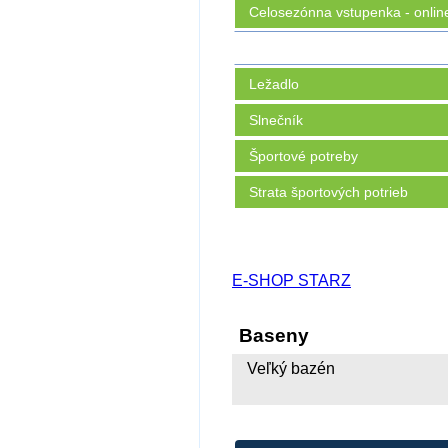
Celosezónna vstupenka - onlin
Ležadlo
Slnečník
Športové potreby
Strata športových potrieb
E-SHOP STARZ
Baseny
Veľký bazén