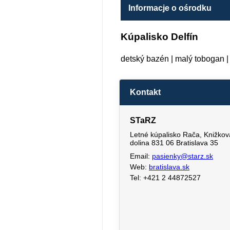
Informacje o ośrodku
Kúpalisko Delfín
detský bazén | malý tobogan | 
Kontakt
STaRZ
Letné kúpalisko Rača, Knižkov
dolina 831 06 Bratislava 35
Email:
pasienky@starz.sk
Web:
bratislava.sk
Tel: +421 2 44872527