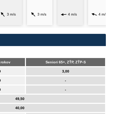
3 m/s
3 m/s
4 m/s
4 m/s
 rokov
Seniori 65+, ZŤP, ZŤP-S
0
3,00
0
-
0
-
49,50
40,00