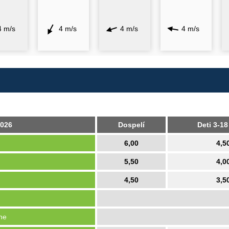
4 m/s
4 m/s
4 m/s
4 m/s
026
Dospelí
Deti 3-18
6,00
4,5
5,50
4,0
4,50
3,5
ine