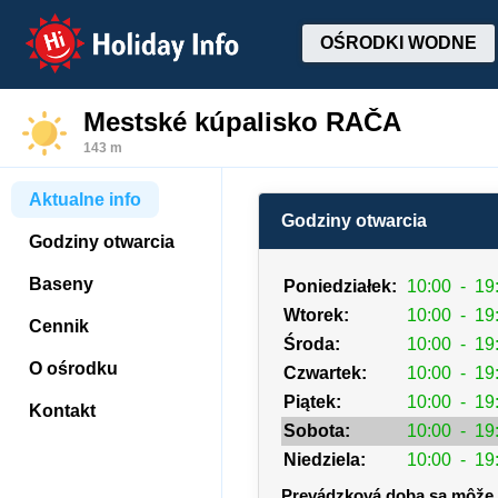
Holiday Info
OŚRODKI WODNE
Mestské kúpalisko RAČA
143 m
Aktualne info
Godziny otwarcia
Godziny otwarcia
Baseny
Poniedziałek:
10:00
-
19
Wtorek:
10:00
-
19
Cennik
Środa:
10:00
-
19
O ośrodku
Czwartek:
10:00
-
19
Piątek:
10:00
-
19
Kontakt
Sobota:
10:00
-
19
Niedziela:
10:00
-
19
Prevádzková doba sa môže 