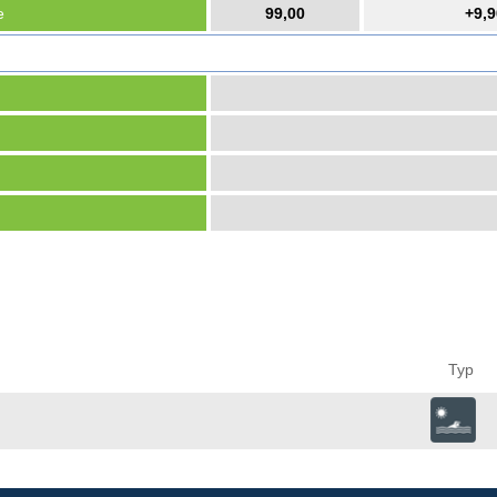
e
99,00
+9,9
Typ