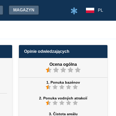
MAGAZYN
PL
Opinie odwiedzających
Ocena ogólna
1. Ponuka bazénov
2. Ponuka vodných atrakcií
3. Čistota areálu