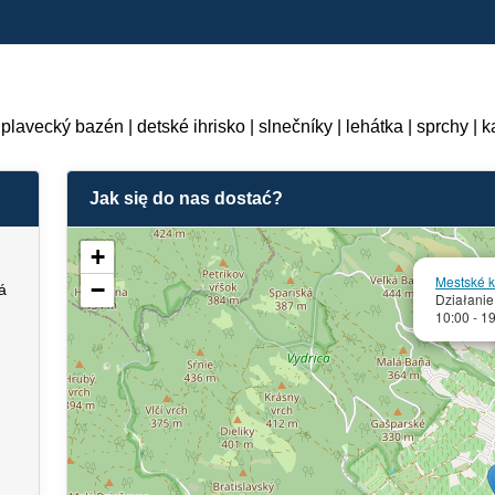
plavecký bazén | detské ihrisko | slnečníky | lehátka | sprchy | 
Jak się do nas dostać?
+
Mestské 
−
á
Działanie
10:00 - 1