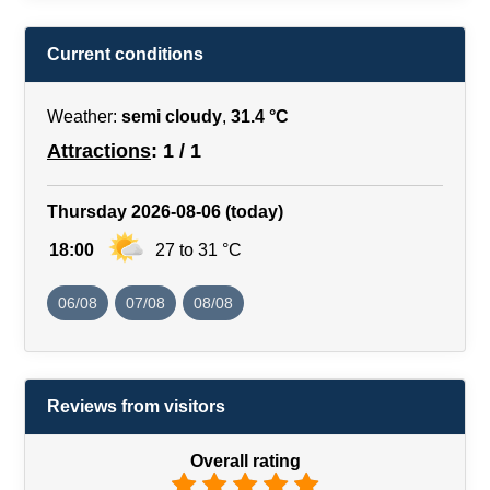
Current conditions
Weather:
semi cloudy
,
31.4 °C
Attractions
: 1 / 1
Thursday 2026-08-06 (today)
18:00
27 to 31 °C
06/08
07/08
08/08
Reviews from visitors
Overall rating