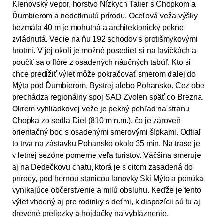
Klenovský vepor, horstvo Nízkych Tatier s Chopkom a
Ďumbierom a nedotknutú prírodu. Oceľová veža výšky
bezmála 40 m je mohutná a architektonicky pekne
zvládnutá. Vedie na ňu 192 schodov s protišmykovými
hrotmi. V jej okolí je možné posedieť si na lavičkách a
poučiť sa o flóre z osadených náučných tabúľ. Kto si
chce predĺžiť výlet môže pokračovať smerom ďalej do
Mýta pod Ďumbierom, Bystrej alebo Pohansko. Cez obe
prechádza regionálny spoj SAD Zvolen späť do Brezna.
Okrem vyhliadkovej veže je pekný pohľad na stranu
Chopka zo sedla Diel (810 m n.m.), čo je zároveň
orientačný bod s osadenými smerovými šípkami. Odtiaľ
to trvá na zástavku Pohansko okolo 35 min. Na trase je
v letnej sezóne pomerne veľa turistov. Väčšina smeruje
aj na Dedečkovu chatu, ktorá je s citom zasadená do
prírody, pod hornou stanicou lanovky Ski Mýto a ponúka
vynikajúce občerstvenie a milú obsluhu. Keďže je tento
výlet vhodný aj pre rodinky s deťmi, k dispozícii sú tu aj
drevené preliezky a hojdačky na vybláznenie.