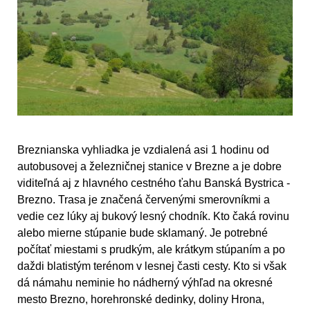
Breznianska vyhliadka je vzdialená asi 1 hodinu od
autobusovej a železničnej stanice v Brezne a je dobre
viditeľná aj z hlavného cestného ťahu Banská Bystrica -
Brezno. Trasa je značená červenými smerovníkmi a
vedie cez lúky aj bukový lesný chodník. Kto čaká rovinu
alebo mierne stúpanie bude sklamaný. Je potrebné
počítať miestami s prudkým, ale krátkym stúpaním a po
daždi blatistým terénom v lesnej časti cesty. Kto si však
dá námahu neminie ho nádherný výhľad na okresné
mesto Brezno, horehronské dedinky, doliny Hrona,