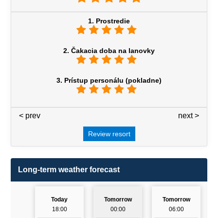
1. Prostredie
2. Čakacia doba na lanovky
3. Prístup personálu (pokladne)
< prev
3 / 7
next >
Review resort
Long-term weather forecast
Today
Tomorrow
Tomorrow
18:00
00:00
06:00