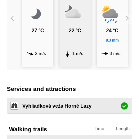
27 °C
22 °C
24 °C
8.3 mm
2 m/s
1 m/s
3 m/s
Services and attractions
Vyhliadková veža Horné Lazy
Walking trails
Time
Length