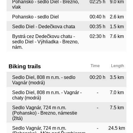
Pohansko - sedlo Diel - Brezno,
02:25 h
9.0 km
vlak
Pohansko - sedlo Diel
00:40 h
2.6 km
Sedlo Diel - Dedečkova chata
00:35 h
1.5 km
Bystrá cez Dedečkovu chatu -
02:30 h
7.6 km
sedlo Diel - Výhliadka - Brezno,
nám.
Biking trails
Time
Length
Sedlo Diel, 808 m n.m. - sedlo
00:20 h
3.5 km
Vagnár (modrá)
Sedlo Diel, 808 m n.m. - Vagnár -
-
7.0 km
chaty (modrá)
Sedlo Vagnár, 724 m n.m.
-
7.5 km
(Pohansko) - Brezno, námestie
(žltá)
Sedlo Vagnár, 724 m n.m.
-
24.5 km