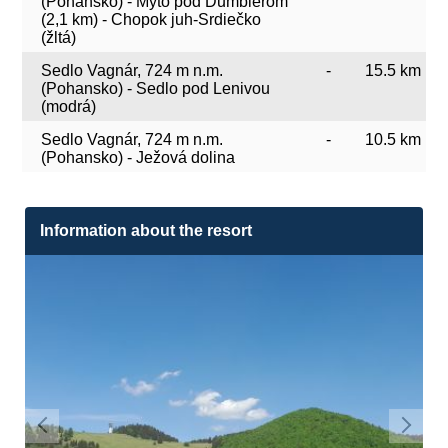
(Pohansko) - Mýto pod Ďumbierom
(2,1 km) - Chopok juh-Srdiečko
(žltá)
Sedlo Vagnár, 724 m n.m.
-
15.5 km
(Pohansko) - Sedlo pod Lenivou
(modrá)
Sedlo Vagnár, 724 m n.m.
-
10.5 km
(Pohansko) - Ježová dolina
Information about the resort