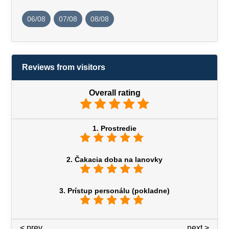
06/08
07/08
08/08
Reviews from visitors
Overall rating
1. Prostredie
2. Čakacia doba na lanovky
3. Prístup personálu (pokladne)
< prev
3 / 7
next >