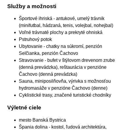
Služby a možnosti
Športové ihriská
- antukové, umelý trávnik
(minifutbal, hádzaná, tenis, volejbal, nohejbal)
Voľné trávnaté plochy a prekryté ohniská
Pstruhový potok
Ubytovanie
- chatky na súkromí, penzión
Selčianka, penzión Čachovo
Stravovanie
- bufet v štýlovom drevenom zrube
(denná prevádzka), reštaurácia v penzióne
Čachovo (denná prevádzka)
Sauna, miniposilňovňa, výrivka s možnosťou
hydromasáže
v penzióne Čachovo (denne)
Cyklistické trasy, značené turistické chodníky
Výletné ciele
mesto Banská Bystrica
Špania dolina - kostol, ľudová architektúra,