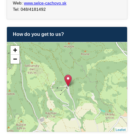
Web:
www.selce-cachovo.sk
Tel: 048/4181492
How do you get to us?
+
−
Leaflet