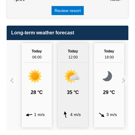
Review resort
Long-term weather forecast
Today
Today
Today
06:00
12:00
18:00
28 °C
35 °C
29 °C
1 m/s
4 m/s
3 m/s