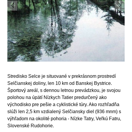
Stredisko Selce je situované v prekrásnom prostredí
Selčianskej doliny, len
10 km od Banskej Bystrice.
Športový areál, s dennou letnou prevádzkou, je svojou
polohou na úpätí Nízkych Tatier predurčený ako
východisko pre pešie a cyklistické túry. Ako rozhľadňa
slúži len 2,5 km vzdialený Selčiansky diel (936 mnm) s
výhľadom na okolité pohoria - Nízke Tatry, Veľkú Fatru,
Slovenské Rudohorie.