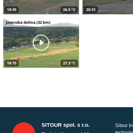
19:35
26,5 °C
20:31
Jasenská dolina (32 km)
18:15
27,3 °C
SITOUR spol. s r.o.
Sitour I
technolo