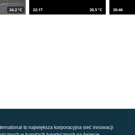
24,2 °C
22:17
20,5 °C
20:46
nternational to największa korporacyjna sieć innowacji
gicznych w kurortach turystycznych na świecie.