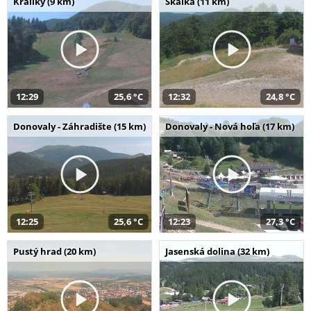
Králiky (9 km)
Skalka (11 km)
12:29
25,6 °C
12:32
24,8 °C
Donovaly - Záhradište (15 km)
Donovaly - Nová hoľa (17 km)
12:25
25,6 °C
12:23
27,3 °C
Pustý hrad (20 km)
Jasenská dolina (32 km)