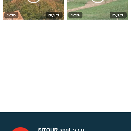
12:05
28,9 °C
12:26
25,1 °C
SITOUR spol. s r.o.