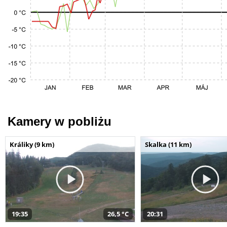
Kamery w pobliżu
Králiky (9 km)
Skalka (11 km)
19:35
26,5 °C
20:31