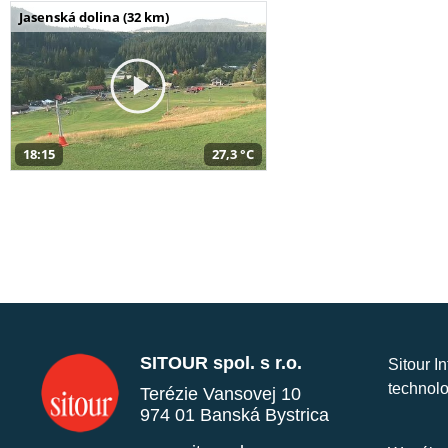
Jasenská dolina (32 km)
18:15
27,3 °C
SITOUR spol. s r.o.
Sitour I
technolo
Terézie Vansovej 10
974 01 Banská Bystrica