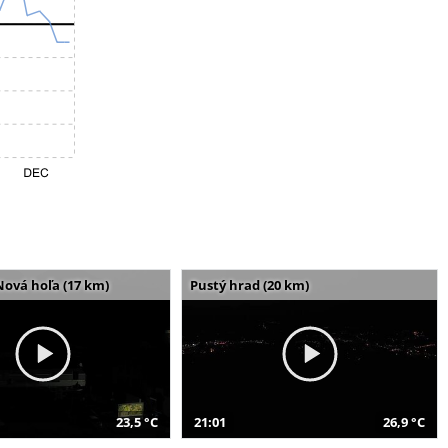
Nová hoľa (17 km)
Pustý hrad (20 km)
23,5 °C
21:01
26,9 °C