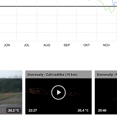
Donovaly - Záhradište (15 km)
Donovaly - 
24,2 °C
22:27
20,4 °C
20:46