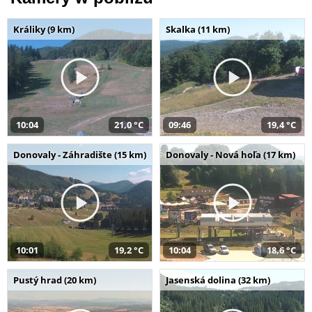
Králiky (9 km)
Skalka (11 km)
10:04
21,0 °C
09:46
19,4 °C
Donovaly - Záhradište (15 km)
Donovaly - Nová hoľa (17 km)
10:01
19,2 °C
10:04
18,6 °C
Pustý hrad (20 km)
Jasenská dolina (32 km)