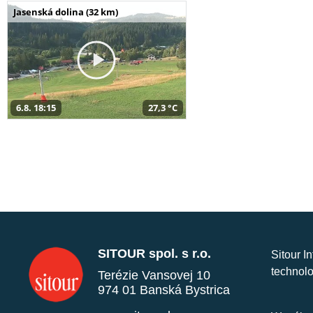
Jasenská dolina (32 km)
6.8. 18:15
27,3 °C
SITOUR spol. s r.o.
Sitour I
technolo
Terézie Vansovej 10
974 01 Banská Bystrica