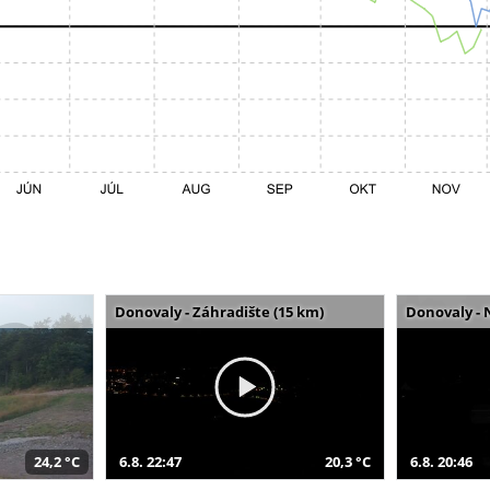
Donovaly - Záhradište (15 km)
Donovaly - 
24,2 °C
6.8. 22:47
20,3 °C
6.8. 20:46