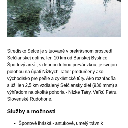
Stredisko Selce je situované v prekrásnom prostredí
Selčianskej doliny, len
10 km od Banskej Bystrice.
Športový areál, s dennou letnou prevádzkou, je svojou
polohou na úpätí Nízkych Tatier predurčený ako
východisko pre pešie a cyklistické túry. Ako rozhľadňa
slúži len 2,5 km vzdialený Selčiansky diel (936 mnm) s
výhľadom na okolité pohoria - Nízke Tatry, Veľkú Fatru,
Slovenské Rudohorie.
Služby a možnosti
Športové ihriská
- antukové, umelý trávnik