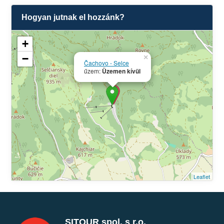
Hogyan jutnak el hozzánk?
+
−
×
Čachovo - Selce
űzem:
Üzemen kívül
Leaflet
SITOUR spol. s r.o.