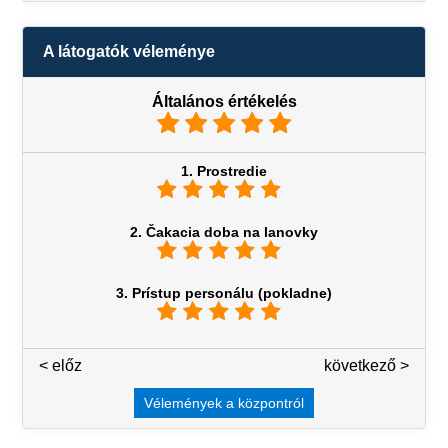
A látogatók véleménye
Általános értékelés
1. Prostredie
2. Čakacia doba na lanovky
3. Prístup personálu (pokladne)
< előz
3 / 7
következő >
Vélemények a központról