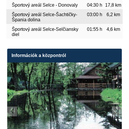
Športový areál Selce - Donovaly
04:30 h
17,8 km
Športový areál Selce-Šachtičky-
03:00 h
6,2 km
Špania dolina
Športový areál Selce-Selčiansky
01:55 h
4,6 km
diel
Információk a központról