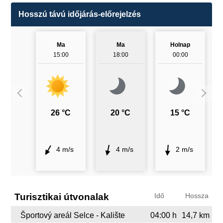
Hosszú távú időjárás-előrejelzés
Ma
Ma
Holnap
15:00
18:00
00:00
26 °C
20 °C
15 °C
4 m/s
4 m/s
2 m/s
Turisztikai útvonalak
Idő
Hossza
Športový areál Selce - Kalište
04:00 h
14,7 km