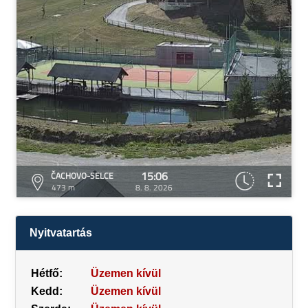
15:06
ČACHOVO-SELCE
473 m
8. 8. 2026
Nyitvatartás
Hétfő:
Üzemen kívül
Kedd:
Üzemen kívül