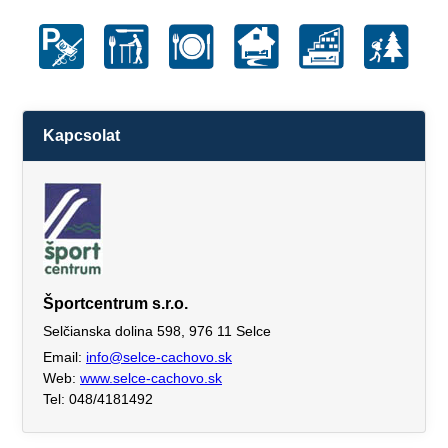
Kapcsolat
Športcentrum s.r.o.
Selčianska dolina 598, 976 11 Selce
Email:
info@selce-cachovo.sk
Web:
www.selce-cachovo.sk
Tel: 048/4181492