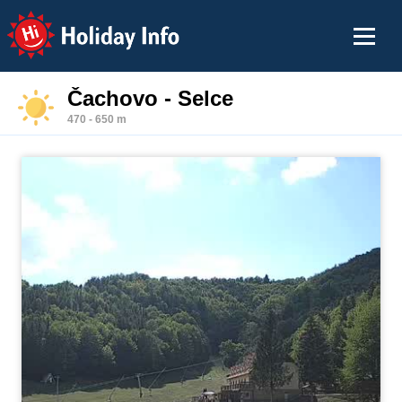
Holiday Info
Čachovo - Selce
470 - 650 m