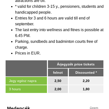
attractions are off.
* valid for children 3-15 y., pensioners, students and
handicapped people.
Entries for 3 and 6 hours are valid till end of
september.
The last entry into wellness and fitnes is possible at
6.45 PM.
Parking, sundbeds and badminton courts free of
charge.
Prices in EUR.
Árjegyzék price tickets
felnot
Discounted *
Jegy egész napra
2,50
2,20
3 hours
2,00
1,80
Medencék
űzem