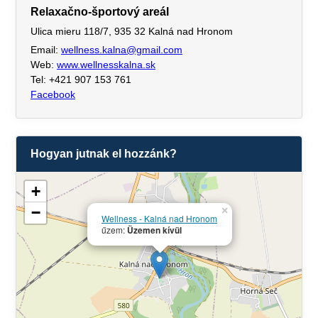
Relaxačno-športový areál
Ulica mieru 118/7, 935 32 Kalná nad Hronom
Email:
wellness.kalna@gmail.com
Web:
www.wellnesskalna.sk
Tel: +421 907 153 761
Facebook
Hogyan jutnak el hozzánk?
+
−
×
Wellness - Kalná nad Hronom
űzem:
Üzemen kívül