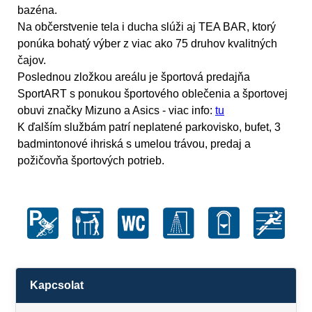
bazéna.
Na občerstvenie tela i ducha slúži aj
TEA BAR,
ktorý
ponúka bohatý výber z viac ako 75 druhov kvalitných
čajov.
Poslednou zložkou areálu je športová predajňa
SportART
s ponukou športového oblečenia a športovej
obuvi značky Mizuno a Asics - viac info:
tu
K ďalším službám patrí neplatené parkovisko, bufet, 3
badmintonové ihriská s umelou trávou, predaj a
požičovňa športových potrieb.
Kapcsolat