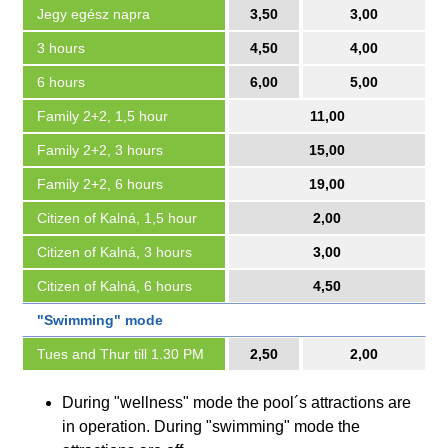
Jegy egész napra
3,50
3,00
3 hours
4,50
4,00
6 hours
6,00
5,00
Family 2+2, 1,5 hour
11,00
Family 2+2, 3 hours
15,00
Family 2+2, 6 hours
19,00
Citizen of Kalná, 1,5 hour
2,00
Citizen of Kalná, 3 hours
3,00
Citizen of Kalná, 6 hours
4,50
"Swimming" mode
Tues and Thur till 1.30 PM
2,50
2,00
During "wellness" mode the pool´s attractions are
in operation. During "swimming" mode the