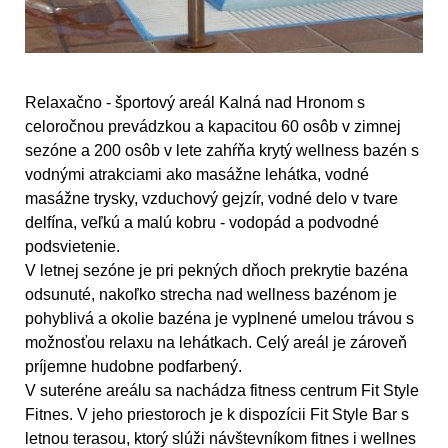
Relaxačno - športový areál Kalná nad Hronom s
celoročnou prevádzkou a kapacitou 60 osôb v zimnej
sezóne a 200 osôb v lete zahŕňa
krytý wellness bazén s
vodnými atrakciami
ako masážne lehátka, vodné
masážne trysky, vzduchový gejzír, vodné delo v tvare
delfína, veľkú a malú kobru - vodopád a podvodné
podsvietenie.
V letnej sezóne je pri pekných dňoch prekrytie bazéna
odsunuté, nakoľko
strecha nad wellness bazénom je
pohyblivá
a okolie bazéna je vyplnené umelou trávou s
možnosťou relaxu na lehátkach. Celý areál je zároveň
príjemne hudobne podfarbený.
V suteréne areálu sa nachádza fitness centrum
Fit Style
Fitnes.
V jeho priestoroch je k dispozícii
Fit Style Bar s
letnou terasou,
ktorý slúži návštevníkom fitnes i wellnes