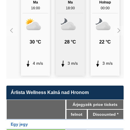
Ma
Ma
Holnap
16:00
18:00
00:00
30 °C
28 °C
22 °C
4 m/s
3 m/s
3 m/s
Árlista Wellness Kalná nad Hronom
Árjegyzék price tickets
felnot
Discounted *
Egy jegy