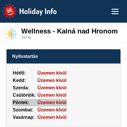
Holiday Info
Wellness - Kalná nad Hronom
157 m
Nyitvatartás
Hétfő:
Üzemen kívül
Kedd:
Üzemen kívül
Szerda:
Üzemen kívül
Csütörtök:
Üzemen kívül
Péntek:
Üzemen kívül
Szombat:
Üzemen kívül
Vasárnap:
Üzemen kívül