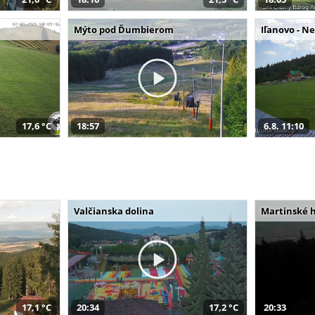
Mýto pod Ďumbierom
Iľanovo - N
17,6 °C
18:57
6.8. 11:10
Valčianska dolina
Martinské 
17,1 °C
20:34
17,2 °C
20:33