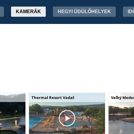
KAMERÁK
HEGYI ÜDÜLŐHELYEK
ID
Thermal Resort Vadaš
Veľký Mede