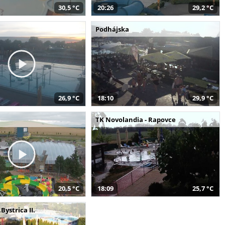
30,5 °C
20:26
29,2 °C
Podhájska
26,9 °C
18:10
29,9 °C
a
TK Novolandia - Rapovce
20,5 °C
18:09
25,7 °C
Bystrica II.