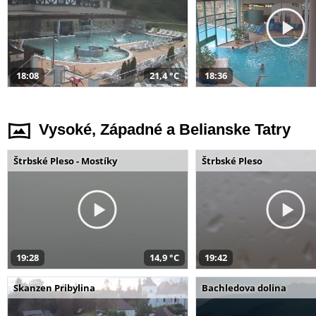
18:08
21,4 °C
18:36
Vysoké, Západné a Belianske Tatry
Štrbské Pleso - Mostíky
Štrbské Pleso
19:28
14,9 °C
19:42
Skanzen Pribylina
Bachledova dolina