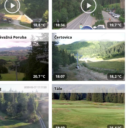
18,8 °C
18:34
19,7 °C
Závažná Poruba
Čertovica
20,7 °C
18:07
18,2 °C
g
Tále
18:10
21,4 °C