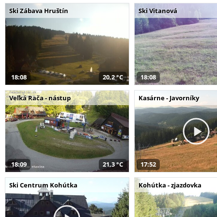
Ski Zábava Hruštín
Ski Vitanová
18:08
20,2 °C
18:08
Veľká Rača - nástup
Kasárne - Javorníky
18:09
21,3 °C
17:52
Ski Centrum Kohútka
Kohútka - zjazdovka