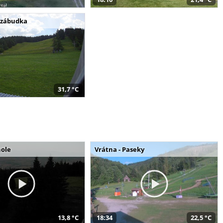
ezábudka
31,7 °C
hole
Vrátna - Paseky
13,8 °C
18:34
22,5 °C