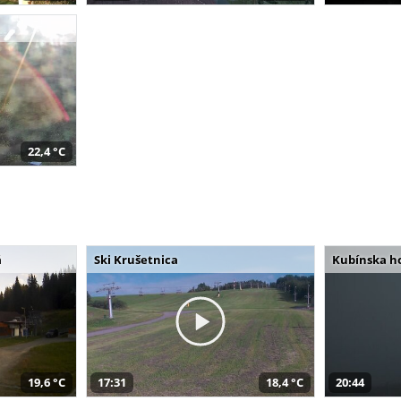
22,4 °C
á
Ski Krušetnica
Kubínska h
19,6 °C
17:31
18,4 °C
20:44