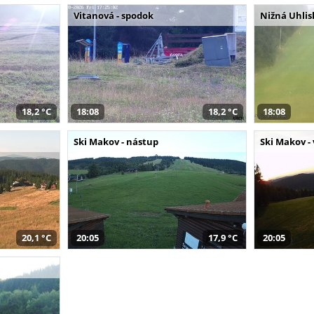
Vitanová - spodok
Nižná Uhlis
18,2 °C
18:08
18,2 °C
18:08
Ski Makov - nástup
Ski Makov -
20,1 °C
20:05
17,9 °C
20:05