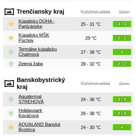
Trenčiansky kraj
Vízhőmérséklet
űzem
Kúpalisko DÚHA -
25 - 31 °C
4 / 4
Partizánske
Kúpalisko MŠK
29 °C
2 / 2
Púchov
Termálne kúpalisko
27 - 38 °C
✔
Chalmová
Zelená žaba
28 - 32 °C
2 / 2
Banskobystrický
Vízhőmérséklet
űzem
kraj
Aquatermal
24 - 36 °C
9 / 9
STREHOVÁ
Holidaypark
26 - 38 °C
8 / 8
Kováčová
AQUALAND Banská
24 - 30 °C
✔
Bystrica