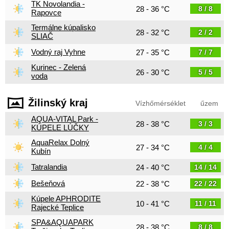
TK Novolandia -
28 - 36 °C
8 / 8
Rapovce
Termálne kúpalisko
28 - 32 °C
2 / 2
SLIAČ
Vodný raj Vyhne
27 - 35 °C
7 / 7
Kurinec - Zelená
26 - 30 °C
5 / 5
voda
Žilinský kraj
Vízhőmérséklet
űzem
AQUA-VITAL Park -
28 - 38 °C
3 / 3
KÚPELE LÚČKY
AquaRelax Dolný
27 - 34 °C
4 / 4
Kubín
Tatralandia
24 - 40 °C
14 / 14
Bešeňová
22 - 38 °C
22 / 22
Kúpele APHRODITE
10 - 41 °C
11 / 11
Rajecké Teplice
SPA&AQUAPARK
28 - 38 °C
8 / 8