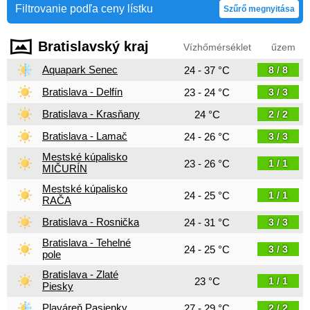
Filtrovanie podľa ceny lístku
Szűrő megnyitása
Bratislavský kraj
Vízhőmérséklet
űzem
Aquapark Senec
24 - 37 °C
8 / 8
Bratislava - Delfín
23 - 24 °C
3 / 3
Bratislava - Krasňany
24 °C
2 / 2
Bratislava - Lamač
24 - 26 °C
3 / 3
Mestské kúpalisko
23 - 26 °C
1 / 1
MIČURÍN
Mestské kúpalisko
24 - 25 °C
1 / 1
RAČA
Bratislava - Rosnička
24 - 31 °C
3 / 3
Bratislava - Tehelné
24 - 25 °C
3 / 3
pole
Bratislava - Zlaté
23 °C
1 / 1
Piesky
Plaváreň Pasienky
27 - 29 °C
2 / 2