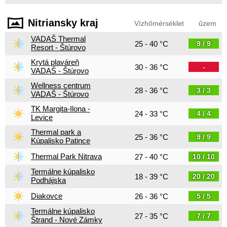
Nitriansky kraj
Vízhőmérséklet
űzem
VADAŠ Thermal
25 - 40 °C
9 / 9
Resort - Štúrovo
Krytá plaváreň
30 - 36 °C
-
VADAŠ - Štúrovo
Wellness centrum
28 - 36 °C
3 / 3
VADAŠ - Štúrovo
TK Margita-Ilona -
24 - 33 °C
4 / 4
Levice
Thermal park a
25 - 36 °C
9 / 9
Kúpalisko Patince
Thermal Park Nitrava
27 - 40 °C
10 / 10
Termálne kúpalisko
18 - 39 °C
20 / 20
Podhájska
Diakovce
26 - 36 °C
5 / 5
Termálne kúpalisko
27 - 35 °C
7 / 7
Štrand - Nové Zámky