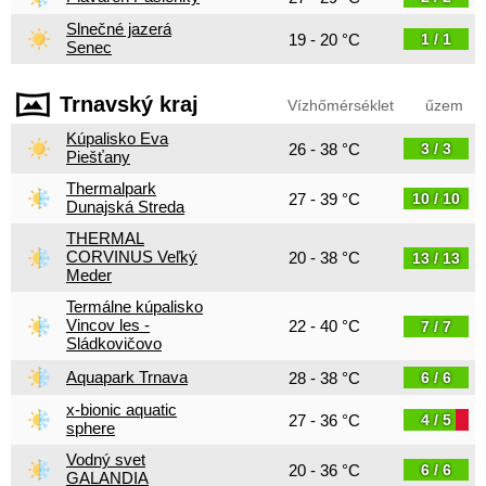
Slnečné jazerá
19 - 20 °C
1 / 1
Senec
Trnavský kraj
Vízhőmérséklet
űzem
Kúpalisko Eva
26 - 38 °C
3 / 3
Piešťany
Thermalpark
27 - 39 °C
10 / 10
Dunajská Streda
THERMAL
CORVINUS Veľký
20 - 38 °C
13 / 13
Meder
Termálne kúpalisko
Vincov les -
22 - 40 °C
7 / 7
Sládkovičovo
Aquapark Trnava
28 - 38 °C
6 / 6
x-bionic aquatic
27 - 36 °C
4 / 5
sphere
Vodný svet
20 - 36 °C
6 / 6
GALANDIA