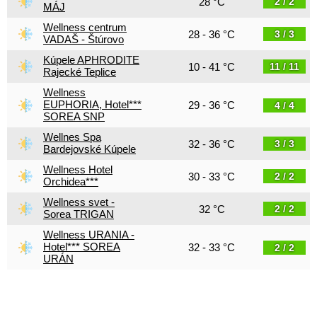
28 °C
2 / 2
MÁJ
Wellness centrum
28 - 36 °C
3 / 3
VADAŠ - Štúrovo
Kúpele APHRODITE
10 - 41 °C
11 / 11
Rajecké Teplice
Wellness
EUPHORIA, Hotel***
29 - 36 °C
4 / 4
SOREA SNP
Wellnes Spa
32 - 36 °C
3 / 3
Bardejovské Kúpele
Wellness Hotel
30 - 33 °C
2 / 2
Orchidea***
Wellness svet -
32 °C
2 / 2
Sorea TRIGAN
Wellness URANIA -
Hotel*** SOREA
32 - 33 °C
2 / 2
URÁN