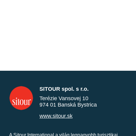
SITOUR spol. s r.o.
Terézie Vansovej 10
974 01 Banská Bystrica
www.sitour.sk
A Sitour International a világ legnagyobb turisztikai