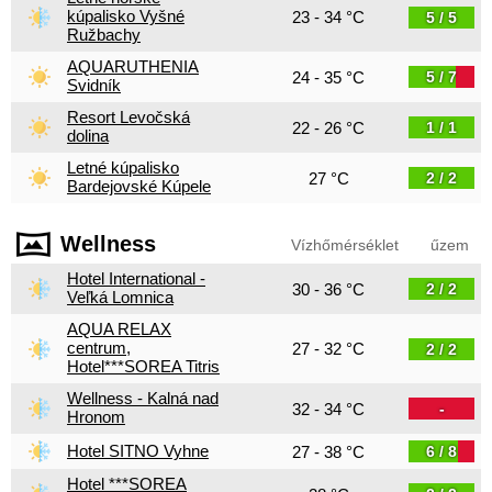
kúpalisko Vyšné
23 - 34 °C
5 / 5
Ružbachy
AQUARUTHENIA
24 - 35 °C
5 / 7
Svidník
Resort Levočská
22 - 26 °C
1 / 1
dolina
Letné kúpalisko
27 °C
2 / 2
Bardejovské Kúpele
Wellness
Vízhőmérséklet
űzem
Hotel International -
30 - 36 °C
2 / 2
Veľká Lomnica
AQUA RELAX
centrum,
27 - 32 °C
2 / 2
Hotel***SOREA Titris
Wellness - Kalná nad
32 - 34 °C
-
Hronom
Hotel SITNO Vyhne
27 - 38 °C
6 / 8
Hotel ***SOREA