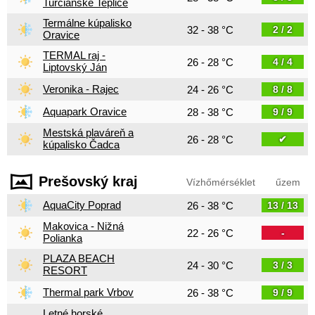
Turčianske Teplice
Termálne kúpalisko
32 - 38 °C
2 / 2
Oravice
TERMAL raj -
26 - 28 °C
4 / 4
Liptovský Ján
Veronika - Rajec
24 - 26 °C
8 / 8
Aquapark Oravice
28 - 38 °C
9 / 9
Mestská plaváreň a
26 - 28 °C
✔
kúpalisko Čadca
Prešovský kraj
Vízhőmérséklet
űzem
AquaCity Poprad
26 - 38 °C
13 / 13
Makovica - Nižná
22 - 26 °C
-
Polianka
PLAZA BEACH
24 - 30 °C
3 / 3
RESORT
Thermal park Vrbov
26 - 38 °C
9 / 9
Letné horské