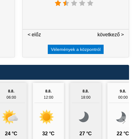
< előz
3 / 7
következő >
Vélemények a központról
8.8.
8.8.
8.8.
9.8.
06:00
12:00
18:00
00:00
24 °C
32 °C
27 °C
22 °C