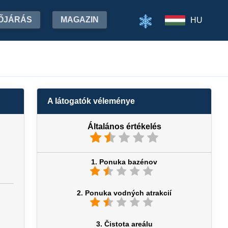
ŐJÁRÁS
MAGAZIN
HU
A látogatók véleménye
Általános értékelés
1. Ponuka bazénov
2. Ponuka vodných atrakcií
3. Čistota areálu