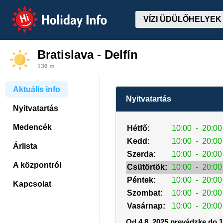
Holiday Info
VÍZI ÜDÜLŐHELYEK
Bratislava - Delfín
136 m
Aktuális info
Nyitvatartás
Nyitvatartás
Medencék
Hétfő:
10:00
-
20:00
Kedd:
10:00
-
20:00
Árlista
Szerda:
10:00
-
20:00
A központról
Csütörtök:
10:00
-
20:00
Péntek:
10:00
-
20:00
Kapcsolat
Szombat:
10:00
-
20:00
Vasárnap:
10:00
-
20:00
Od 4.8. 2025 prevádzke do 1