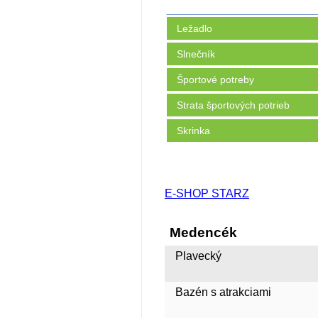
Ležadlo
Slnečník
Športové potreby
Strata športových potrieb
Skrinka
E-SHOP STARZ
Medencék
Plavecký
Bazén s atrakciami