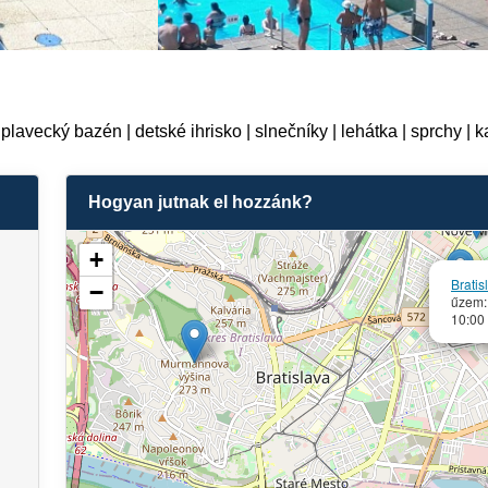
plavecký bazén | detské ihrisko | slnečníky | lehátka | sprchy | 
Hogyan jutnak el hozzánk?
+
Bratis
−
űzem
10:00 