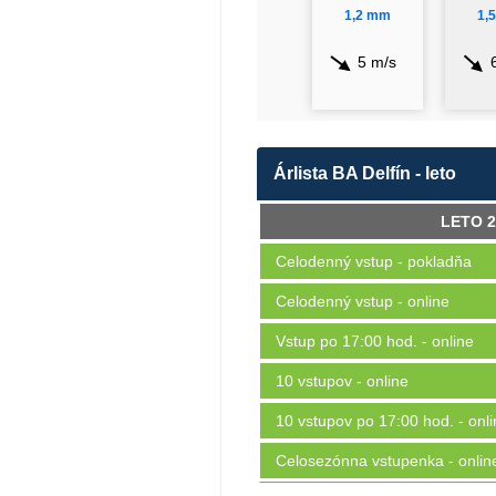
1,2 mm
1,
5 m/s
Árlista BA Delfín - leto
LETO 2
Celodenný vstup - pokladňa
Celodenný vstup - online
Vstup po 17:00 hod. - online
10 vstupov - online
10 vstupov po 17:00 hod. - onl
Celosezónna vstupenka - onlin