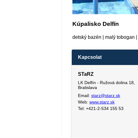
Kúpalisko Delfín
detský bazén | malý tobogan | 
Kapcsolat
STaRZ
LK Delfín - Ružová dolina 18,
Bratislava
Email:
starz@starz.sk
Web:
www.starz.sk
Tel: +421-2-534 155 53