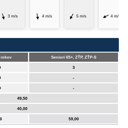
3 m/s
4 m/s
5 m/s
4 m/s
 rokov
Seniori 65+, ZŤP, ZŤP-S
0
3
0
-
0
-
49,50
40,00
0
59,00