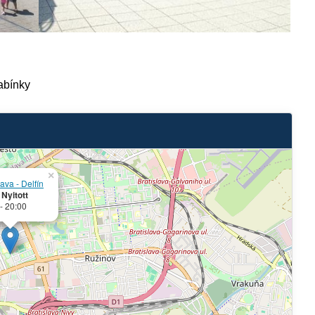
kabínky
×
lava - Delfín
:
Nyitott
- 20:00