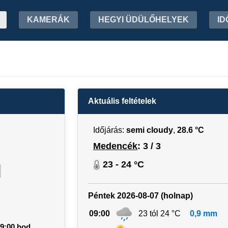
KAMERÁK
HEGYI ÜDÜLŐHELYEK
ID
Aktuális feltételek
Időjárás:
semi cloudy
,
28.6 °C
Medencék
: 3 / 3
23 - 24 °C
Péntek 2026-08-07 (holnap)
09:00
23 tól 24 °C
0,9 mm
9:00 hod.