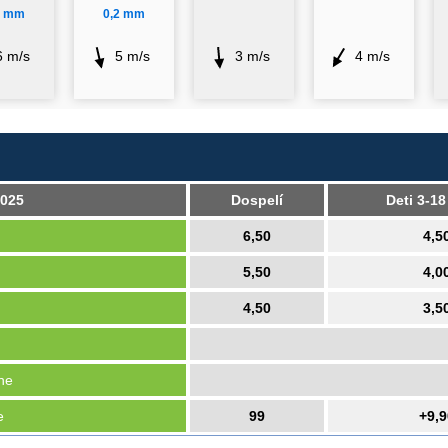
5 mm
0,2 mm
6 m/s
5 m/s
3 m/s
4 m/s
025
Dospelí
Deti 3-18
6,50
4,5
5,50
4,0
4,50
3,5
ine
e
99
+9,9