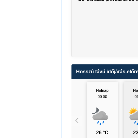
Hosszú távú időjárás-előre
Holnap
Ho
00:00
0
26 °C
23