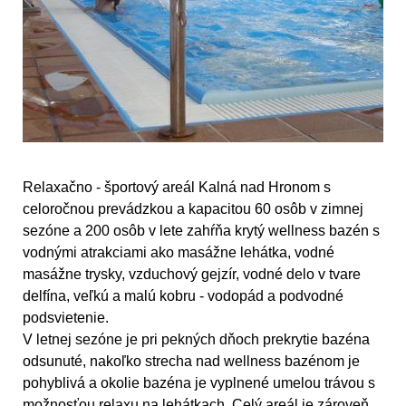
Relaxačno - športový areál Kalná nad Hronom s
celoročnou prevádzkou a kapacitou 60 osôb v zimnej
sezóne a 200 osôb v lete zahŕňa
krytý wellness bazén s
vodnými atrakciami
ako masážne lehátka, vodné
masážne trysky, vzduchový gejzír, vodné delo v tvare
delfína, veľkú a malú kobru - vodopád a podvodné
podsvietenie.
V letnej sezóne je pri pekných dňoch prekrytie bazéna
odsunuté, nakoľko
strecha nad wellness bazénom je
pohyblivá
a okolie bazéna je vyplnené umelou trávou s
možnosťou relaxu na lehátkach. Celý areál je zároveň