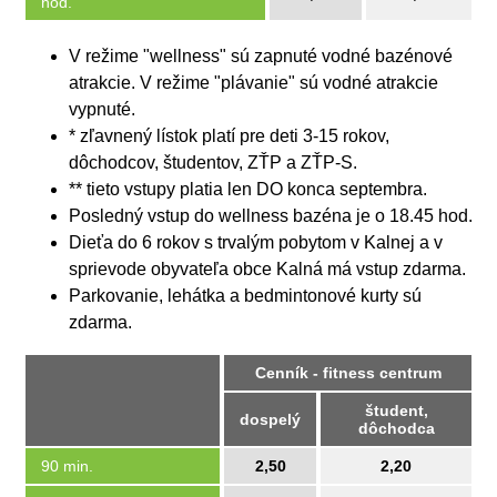
hod.
V režime "wellness" sú zapnuté vodné bazénové
atrakcie. V režime "plávanie" sú vodné atrakcie
vypnuté.
* zľavnený lístok platí pre deti 3-15 rokov,
dôchodcov, študentov, ZŤP a ZŤP-S.
** tieto vstupy platia len DO konca septembra.
Posledný vstup do wellness bazéna je o 18.45 hod.
Dieťa do 6 rokov s trvalým pobytom v Kalnej a v
sprievode obyvateľa obce Kalná má vstup zdarma.
Parkovanie, lehátka a bedmintonové kurty sú
zdarma.
Cenník - fitness centrum
študent,
dospelý
dôchodca
90 min.
2,50
2,20