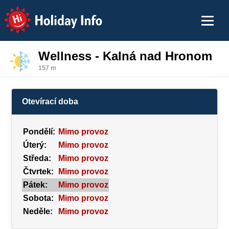
Holiday Info
Wellness - Kalná nad Hronom
157 m
Otevírací doba
Pondělí:
Mimo provoz
Úterý:
Mimo provoz
Středa:
Mimo provoz
Čtvrtek:
Mimo provoz
Pátek:
Mimo provoz
Sobota:
Mimo provoz
Neděle:
Mimo provoz