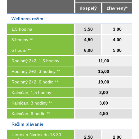
dospelý
zľavnený*
Wellness režim
1,5 hodina
3,50
3,00
3 hodiny **
4,50
4,00
6 hodín **
6,00
5,00
Rodinný 2+2, 1,5 hodiny
11,00
Rodinný 2+2, 3 hodiny **
15,00
Rodinný 2+2, 6 hodín **
19,00
Kalničan, 1,5 hodiny
2,00
Kalničan, 3 hodiny **
3,00
Kalničan, 6 hodín **
4,50
Režim plávanie
Utorok a štvrtok do 13.30
2,50
2,00