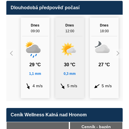
Dlouhodobá předpověď počasí
Dnes
Dnes
Dnes
09:00
12:00
18:00
29 °C
30 °C
27 °C
1,1 mm
0,3 mm
4 m/s
5 m/s
5 m/s
Ceník Wellness Kalná nad Hronom
Cenník - bazén