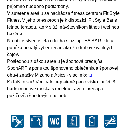
príjemne hudobne podfarbený.
V suteréne areálu sa nachádza fitness centrum
Fit Style
Fitnes.
V jeho priestoroch je k dispozícii
Fit Style Bar s
letnou terasou,
ktorý slúži návštevníkom fitnes i wellnes
bazéna.
Na občerstvenie tela i ducha slúži aj
TEA BAR,
ktorý
ponúka bohatý výber z viac ako 75 druhov kvalitných
čajov.
Poslednou zložkou areálu je športová predajňa
SportART
s ponukou športového oblečenia a športovej
obuvi značky Mizuno a Asics - viac info:
tu
K ďalším službám patrí neplatené parkovisko, bufet, 3
badmintonové ihriská s umelou trávou, predaj a
požičovňa športových potrieb.