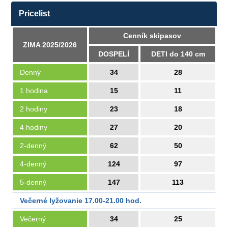
Pricelist
Cenník skipasov
ZIMA 2025/2026
DOSPELÍ
DETI do 140 cm
Denný
34
28
1 hodina
15
11
2 hodiny
23
18
4 hodiny
27
20
2-denný
62
50
4-denný
124
97
5-denný
147
113
Večerné lyžovanie 17.00-21.00 hod.
Večerný
34
25