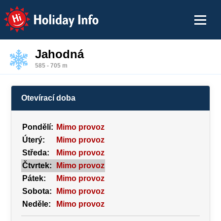
Holiday Info
Jahodná
585 - 705 m
Otevírací doba
Pondělí:
Mimo provoz
Úterý:
Mimo provoz
Středa:
Mimo provoz
Čtvrtek:
Mimo provoz
Pátek:
Mimo provoz
Sobota:
Mimo provoz
Neděle:
Mimo provoz