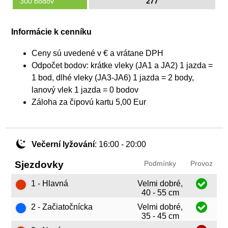
300 bodov
277
Informácie k cenníku
Ceny sú uvedené v € a vrátane DPH
Odpočet bodov: krátke vleky (JA1 a JA2) 1 jazda =
1 bod, dlhé vleky (JA3-JA6) 1 jazda = 2 body,
lanový vlek 1 jazda = 0 bodov
Záloha za čipovú kartu 5,00 Eur
Večerní lyžování
: 16:00 - 20:00
Sjezdovky
Podmínky
Provoz
1 - Hlavná
Velmi dobré,
40 - 55 cm
2 - Začiatočnícka
Velmi dobré,
35 - 45 cm