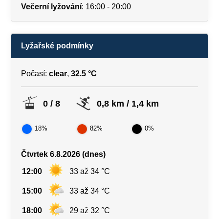
Večerní lyžování
: 16:00 - 20:00
Lyžařské podmínky
Počasí:
clear
,
32.5 °C
0 / 8
0,8 km / 1,4 km
18%
82%
0%
Čtvrtek 6.8.2026 (dnes)
12:00
33 až 34 °C
15:00
33 až 34 °C
18:00
29 až 32 °C