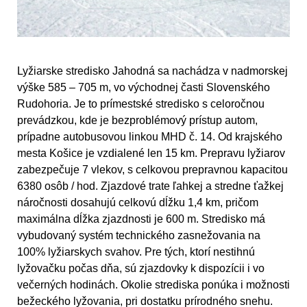
Lyžiarske stredisko Jahodná sa nachádza v nadmorskej
výške 585 – 705 m, vo východnej časti Slovenského
Rudohoria. Je to prímestské stredisko s celoročnou
prevádzkou, kde je bezproblémový prístup autom,
prípadne autobusovou linkou MHD č. 14. Od krajského
mesta Košice je vzdialené len 15 km. Prepravu lyžiarov
zabezpečuje 7 vlekov, s celkovou prepravnou kapacitou
6380 osôb / hod. Zjazdové trate ľahkej a stredne ťažkej
náročnosti dosahujú celkovú dĺžku 1,4 km, pričom
maximálna dĺžka zjazdnosti je 600 m. Stredisko má
vybudovaný systém technického zasnežovania na
100% lyžiarskych svahov. Pre tých, ktorí nestihnú
lyžovačku počas dňa, sú zjazdovky k dispozícii i vo
večerných hodinách. Okolie strediska ponúka i možnosti
bežeckého lyžovania, pri dostatku prírodného snehu.