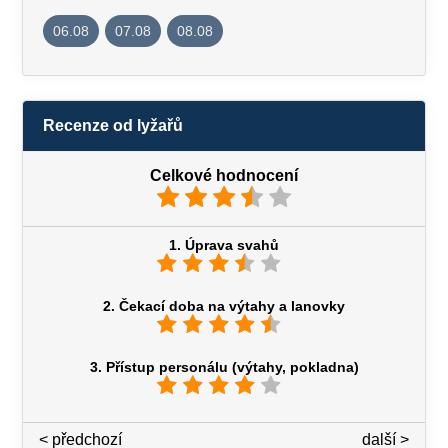
06.08
07.08
08.08
Recenze od lyžařů
Celkové hodnocení
1. Úprava svahů
2. Čekací doba na výtahy a lanovky
3. Přístup personálu (výtahy, pokladna)
< předchozí
3 / 7
další >