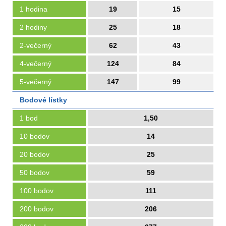
1 hodina
19
15
2 hodiny
25
18
2-večerný
62
43
4-večerný
124
84
5-večerný
147
99
Bodové lístky
1 bod
1,50
10 bodov
14
20 bodov
25
50 bodov
59
100 bodov
111
200 bodov
206