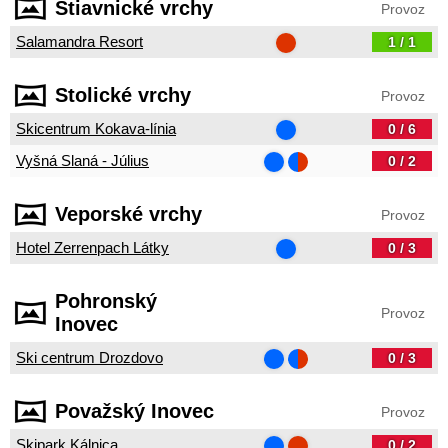
Štiavnické vrchy
Provoz
Salamandra Resort
1 / 1
Stolické vrchy
Provoz
Skicentrum Kokava-línia
0 / 6
Vyšná Slaná - Július
0 / 2
Veporské vrchy
Provoz
Hotel Zerrenpach Látky
0 / 3
Pohronský
Provoz
Inovec
Ski centrum Drozdovo
0 / 3
Považský Inovec
Provoz
Skipark Kálnica
0 / 2