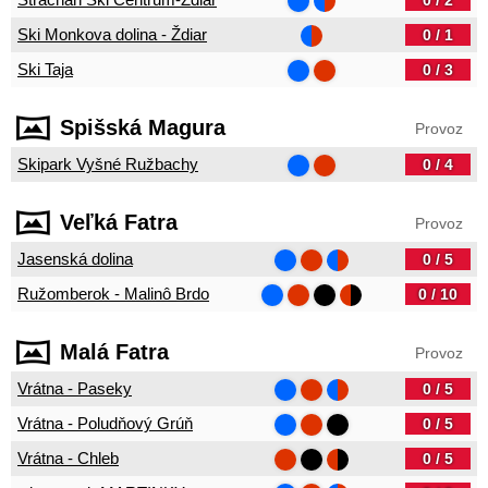
0 / 2
Ski Monkova dolina - Ždiar
0 / 1
Ski Taja
0 / 3
Spišská Magura
Provoz
Skipark Vyšné Ružbachy
0 / 4
Veľká Fatra
Provoz
Jasenská dolina
0 / 5
Ružomberok - Malinô Brdo
0 / 10
Malá Fatra
Provoz
Vrátna - Paseky
0 / 5
Vrátna - Poludňový Grúň
0 / 5
Vrátna - Chleb
0 / 5