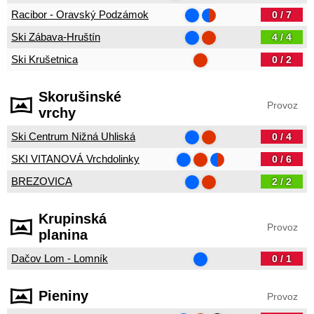
Racibor - Oravský Podzámok
0 / 7
Ski Zábava-Hruštín
4 / 4
Ski Krušetnica
0 / 2
Skorušinské
Provoz
vrchy
Ski Centrum Nižná Uhliská
0 / 4
SKI VITANOVÁ Vrchdolinky
0 / 6
BREZOVICA
2 / 2
Krupinská
Provoz
planina
Dačov Lom - Lomník
0 / 1
Pieniny
Provoz