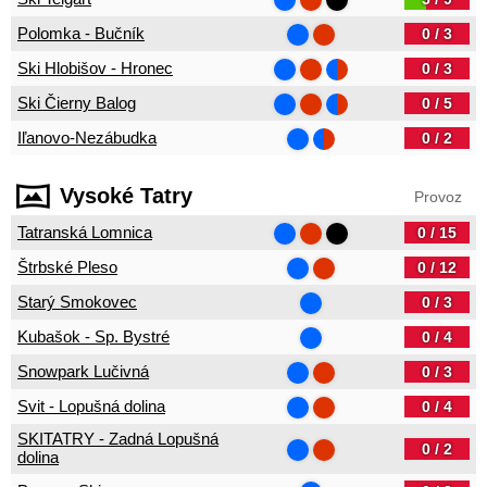
Polomka - Bučník
0 / 3
Ski Hlobišov - Hronec
0 / 3
Ski Čierny Balog
0 / 5
Iľanovo-Nezábudka
0 / 2
Vysoké Tatry
Provoz
Tatranská Lomnica
0 / 15
Štrbské Pleso
0 / 12
Starý Smokovec
0 / 3
Kubašok - Sp. Bystré
0 / 4
Snowpark Lučivná
0 / 3
Svit - Lopušná dolina
0 / 4
SKITATRY - Zadná Lopušná
0 / 2
dolina