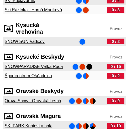
SKI Podjavorník
0 / 4
Ski Ráztoka - Horná Maríková
0 / 3
Kysucká
Provoz
vrchovina
SNOW SUN Vadičov
0 / 2
Kysucké Beskydy
Provoz
SNOWPARADISE Veľká Rača
0 / 15
Športcentrum Oščadnica
0 / 2
Oravské Beskydy
Provoz
Orava Snow - Oravská Lesná
0 / 9
Oravská Magura
Provoz
SKI PARK Kubínska hoľa
0 / 10