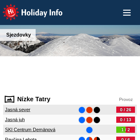
Holiday Info
Sjezdovky
Nízke Tatry
Provoz
Jasná sever
0 / 26
Jasná juh
0 / 13
SKI Centrum Demänová
1 / 2
Pavčina Lehota
0 / 6