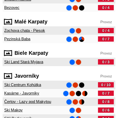
Bezovec
0 / 4
Malé Karpaty
Provoz
Zochova chata - Piesok
0 / 4
Pezinská Baba
0 / 7
Biele Karpaty
Provoz
Ski Land Stará Myjava
0 / 3
Javorníky
Provoz
Ski Centrum Kohútka
0 / 10
Kasárne - Javorníky
0 / 7
Čertov - Lazy pod Makytou
0 / 8
Ski Makov
0 / 6