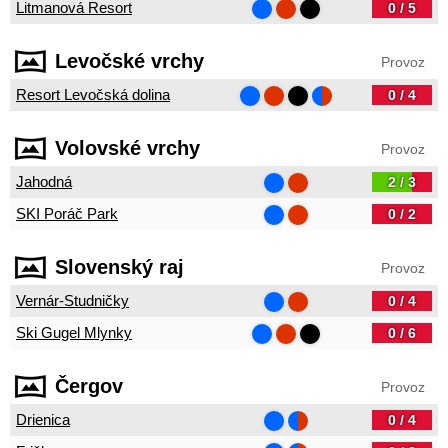
Litmanová Resort
0 / 5
Levočské vrchy
Provoz
Resort Levočská dolina
0 / 4
Volovské vrchy
Provoz
Jahodná
2 / 3
SKI Poráč Park
0 / 2
Slovenský raj
Provoz
Vernár-Studničky
0 / 4
Ski Gugel Mlynky
0 / 6
Čergov
Provoz
Drienica
0 / 4