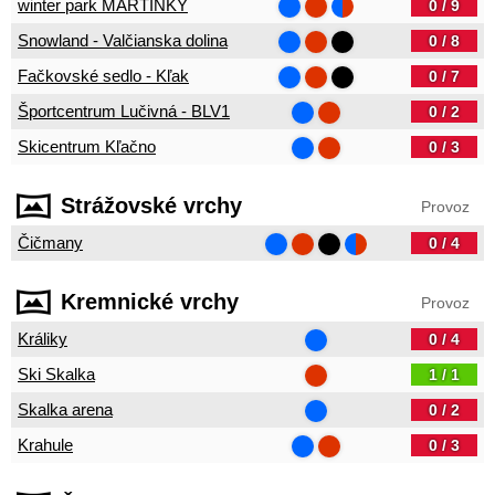
winter park MARTINKY
0 / 9
Snowland - Valčianska dolina
0 / 8
Fačkovské sedlo - Kľak
0 / 7
Športcentrum Lučivná - BLV1
0 / 2
Skicentrum Kľačno
0 / 3
Strážovské vrchy
Provoz
Čičmany
0 / 4
Kremnické vrchy
Provoz
Králiky
0 / 4
Ski Skalka
1 / 1
Skalka arena
0 / 2
Krahule
0 / 3