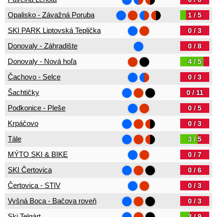
Opalisko - Závažná Poruba
1 / 5
SKI PARK Liptovská Teplička
0 / 3
Donovaly - Záhradište
0 / 8
Donovaly - Nová hoľa
4 / 5
Čachovo - Selce
0 / 3
Šachtičky
0 / 11
Podkonice - Pleše
0 / 5
Krpáčovo
0 / 3
Tále
3 / 5
MÝTO SKI & BIKE
0 / 7
SKI Čertovica
0 / 6
Čertovica - STIV
0 / 3
Vyšná Boca - Bačova roveň
0 / 3
Ski Telgárt
3 / 9