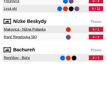
Fričkovce
0 / 3
Lysá ski
0 / 11
Nízke Beskydy
Provoz
Makovica - Nižná Polianka
0 / 1
Ranč Regetovka SKI
0 / 2
Bachureň
Provoz
Renčišov - Búče
0 / 7