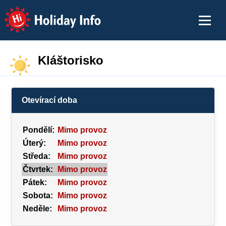
Holiday Info
Kláštorisko
Otevírací doba
Pondělí:
Mimo provoz
Úterý:
Mimo provoz
Středa:
Mimo provoz
Čtvrtek:
Mimo provoz
Pátek:
Mimo provoz
Sobota:
Mimo provoz
Neděle:
Mimo provoz