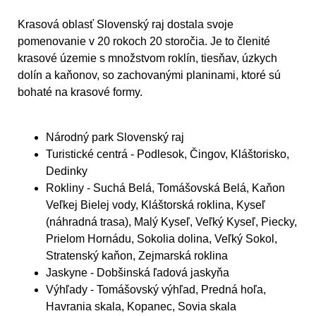
Krasová oblasť Slovenský raj dostala svoje
pomenovanie v 20 rokoch 20 storočia. Je to členité
krasové územie s množstvom roklín, tiesňav, úzkych
dolín a kaňonov, so zachovanými planinami, ktoré sú
bohaté na krasové formy.
Národný park Slovenský raj
Turistické centrá
- Podlesok, Čingov, Kláštorisko,
Dedinky
Rokliny
- Suchá Belá, Tomášovská Belá, Kaňon
Veľkej Bielej vody, Kláštorská roklina, Kyseľ
(náhradná trasa), Malý Kyseľ, Veľký Kyseľ, Piecky,
Prielom Hornádu, Sokolia dolina, Veľký Sokol,
Stratenský kaňon, Zejmarská roklina
Jaskyne
- Dobšinská ľadová jaskyňa
Výhľady
- Tomášovský výhľad, Predná hoľa,
Havrania skala, Kopanec, Sovia skala