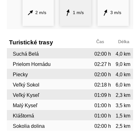
2 m/s
1 m/s
3 m/s
Turistické trasy
Čas
Délka
Suchá Belá
02:00 h
4,0 km
Prielom Hornádu
02:27 h
9,0 km
Piecky
02:00 h
4,0 km
Veľký Sokol
02:18 h
6,0 km
Veľký Kyseľ
01:09 h
2,3 km
Malý Kyseľ
01:00 h
3,5 km
Kláštorná
01:00 h
1,5 km
Sokolia dolina
02:00 h
2,5 km