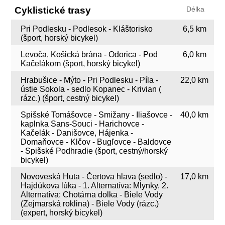
Cyklistické trasy
Délka
Pri Podlesku - Podlesok - Kláštorisko
6,5 km
(šport, horský bicykel)
Levoča, Košická brána - Odorica - Pod
6,0 km
Kačelákom (šport, horský bicykel)
Hrabušice - Mýto - Pri Podlesku - Píla -
22,0 km
ústie Sokola - sedlo Kopanec - Krivian (
rázc.) (šport, cestný bicykel)
Spišské Tomášovce - Smižany - Iliašovce -
40,0 km
kaplnka Sans-Souci - Harichovce -
Kačelák - Danišovce, Hájenka -
Domaňovce - Klčov - Bugľovce - Baldovce
- Spišské Podhradie (šport, cestný/horský
bicykel)
Novoveská Huta - Čertova hlava (sedlo) -
17,0 km
Hajdúkova lúka - 1. Alternatíva: Mlynky, 2.
Alternatíva: Chotárna dolka - Biele Vody
(Zejmarská roklina) - Biele Vody (rázc.)
(expert, horský bicykel)