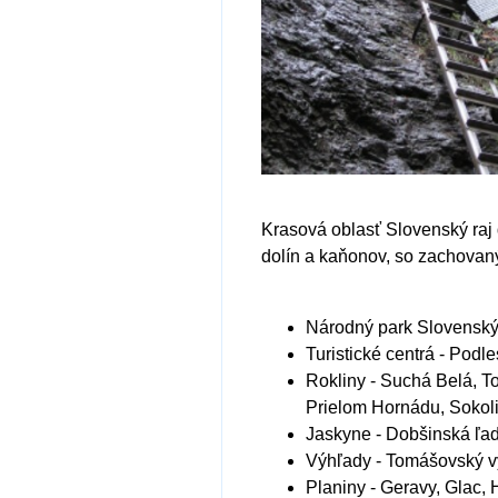
Krasová oblasť Slovenský raj 
dolín a kaňonov, so zachovaný
Národný park Slovenský
Turistické centrá
- Podle
Rokliny
- Suchá Belá, To
Prielom Hornádu, Sokoli
Jaskyne
- Dobšinská ľa
Výhľady
- Tomášovský vý
Planiny
- Geravy, Glac,