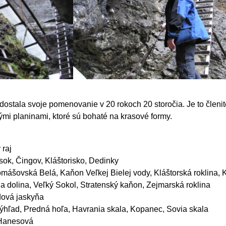
dostala svoje pomenovanie v 20 rokoch 20 storočia. Je to členi
mi planinami, ktoré sú bohaté na krasové formy.
 raj
sok, Čingov, Kláštorisko, Dedinky
mášovská Belá, Kaňon Veľkej Bielej vody, Kláštorská roklina, K
a dolina, Veľký Sokol, Stratenský kaňon, Zejmarská roklina
dová jaskyňa
hľad, Predná hoľa, Havrania skala, Kopanec, Sovia skala
 Hanesová