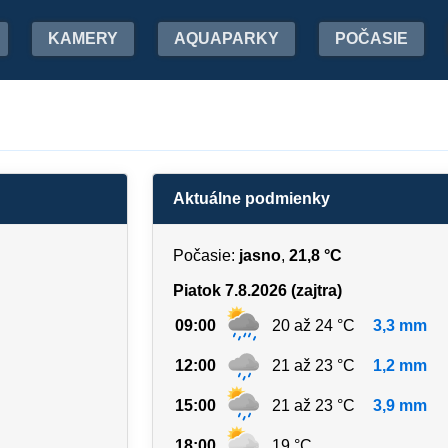
KAMERY
AQUAPARKY
POČASIE
Aktuálne podmienky
Počasie:
jasno
,
21,8 °C
Piatok 7.8.2026 (zajtra)
09:00
20 až 24 °C
3,3 mm
12:00
21 až 23 °C
1,2 mm
15:00
21 až 23 °C
3,9 mm
18:00
19 °C