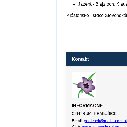
Jazerá
- Blajzloch, Kla
Kláštorisko - srdce Slovenské
Kontakt
INFORMAČNÉ
CENTRUM, HRABUŠICE
Email:
podlesok@mail.t-com.s
Web:
www.slovenskyraj.eu