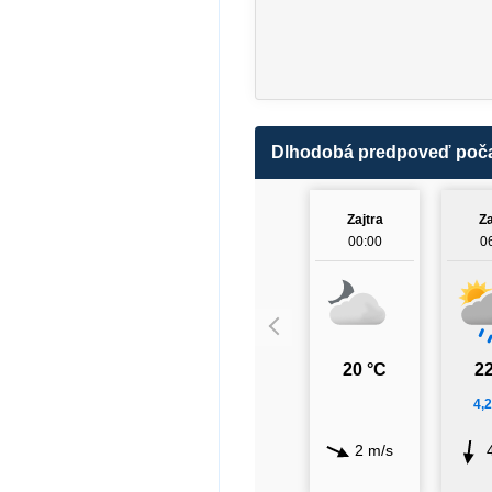
Dlhodobá predpoveď poč
Zajtra
Za
00:00
0
20 °C
22
4,
2 m/s