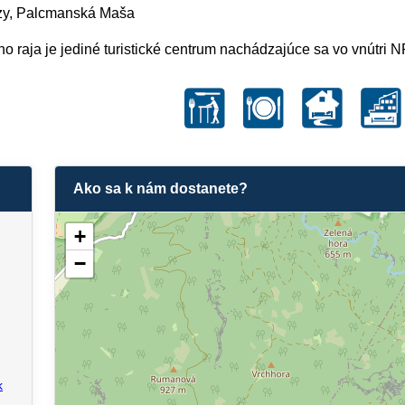
uzy, Palcmanská Maša
ho raja je jediné turistické centrum nachádzajúce sa vo vnútri 
Ako sa k nám dostanete?
+
−
k