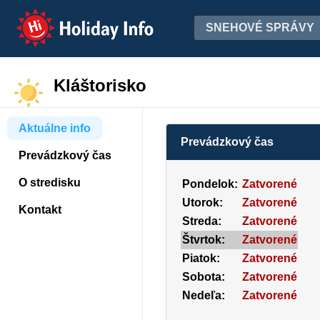
Holiday Info
SNEHOVÉ SPRÁVY
Kláštorisko
Aktuálne info
Prevádzkový čas
Prevádzkový čas
O stredisku
Pondelok:
Zatvorené
Utorok:
Zatvorené
Kontakt
Streda:
Zatvorené
Štvrtok:
Zatvorené
Piatok:
Zatvorené
Sobota:
Zatvorené
Nedeľa:
Zatvorené