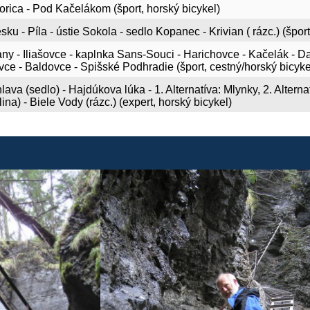
rica - Pod Kačelákom (šport, horský bicykel)
ku - Píla - ústie Sokola - sedlo Kopanec - Krivian ( rázc.) (šport
y - Iliašovce - kaplnka Sans-Souci - Harichovce - Kačelák - D
e - Baldovce - Spišské Podhradie (šport, cestný/horský bicyke
va (sedlo) - Hajdúkova lúka - 1. Alternatíva: Mlynky, 2. Altern
ina) - Biele Vody (rázc.) (expert, horský bicykel)