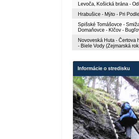
Levoča, Košická brána - Odo
Hrabušice - Mýto - Pri Podles
Spišské Tomášovce - Smižan
Domaňovce - Klčov - Bugľovc
Novoveská Huta - Čertova hla
- Biele Vody (Zejmarská rokl
Informácie o stredisku