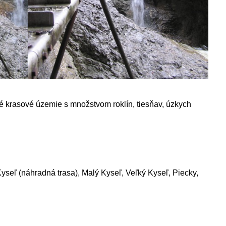
té krasové územie s množstvom roklín, tiesňav, úzkych
yseľ (náhradná trasa), Malý Kyseľ, Veľký Kyseľ, Piecky,