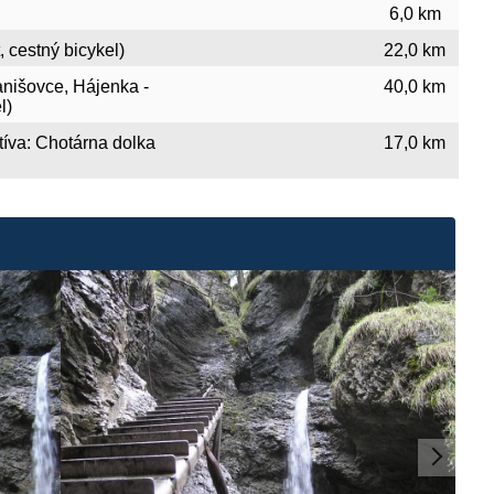
6,0 km
, cestný bicykel)
22,0 km
anišovce, Hájenka -
40,0 km
l)
atíva: Chotárna dolka
17,0 km