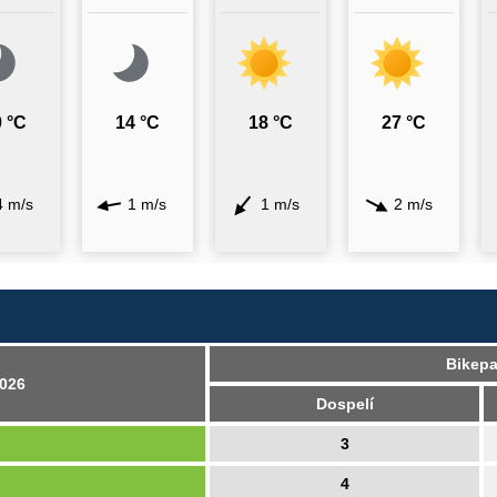
 °C
14 °C
18 °C
27 °C
4 m/s
1 m/s
1 m/s
2 m/s
Bikepa
026
Dospelí
3
4