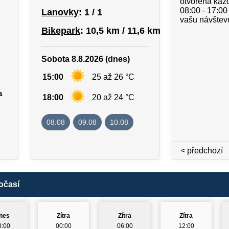
otvorená kaž
08:00 - 17:00
Lanovky
: 1 / 1
vašu návštevu
Bikepark
: 10,5 km / 11,6 km
Sobota 8.8.2026 (dnes)
15:00
25 až 26 °C
a
18:00
20 až 24 °C
08.08
09.08
10.08
< předchozí
očasí
nes
Zítra
Zítra
Zítra
8:00
00:00
06:00
12:00