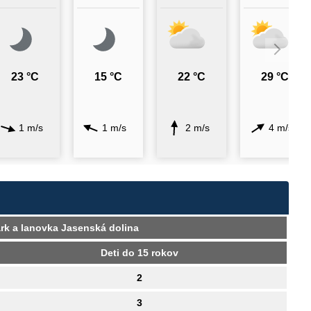
23 °C
15 °C
22 °C
29 °C
1 m/s
1 m/s
2 m/s
4 m/s
rk a lanovka Jasenská dolina
Deti do 15 rokov
2
3