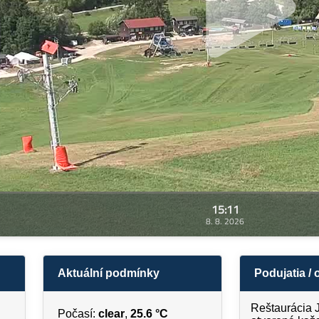
15:11
8. 8. 2026
Aktuální podmínky
Podujatia /
Reštaurácia 
Počasí:
clear
,
25.6 °C