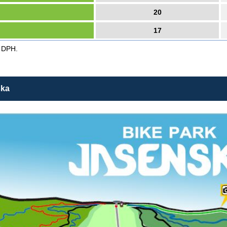
20
17
 DPH.
ska