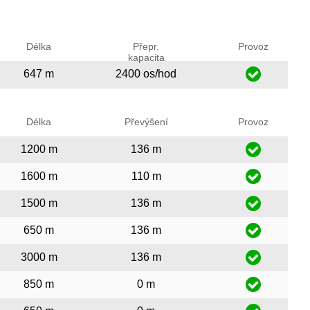
Délka
Přepr.
Provoz
kapacita
647 m
2400 os/hod
Délka
Převýšení
Provoz
1200 m
136 m
1600 m
110 m
1500 m
136 m
650 m
136 m
3000 m
136 m
850 m
0 m