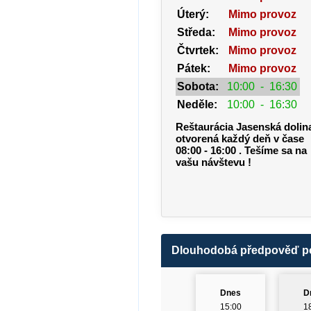
Úterý:
Mimo provoz
Středa:
Mimo provoz
Čtvrtek:
Mimo provoz
Pátek:
Mimo provoz
Sobota:
10:00
-
16:30
Neděle:
10:00
-
16:30
Reštaurácia Jasenská dolin
otvorená každý deň v čase
08:00 - 16:00 . Tešíme sa na
vašu návštevu !
Dlouhodobá předpověď p
Dnes
D
15:00
1