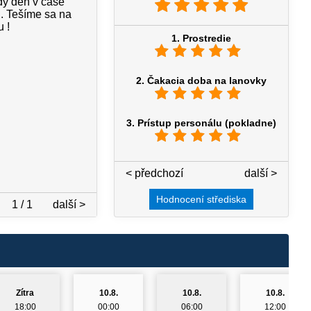
dý deň v čase
 . Tešíme sa na
 !
1. Prostredie
2. Čakacia doba na lanovky
3. Prístup personálu (pokladne)
< předchozí
3 / 7
další >
Hodnocení střediska
1 / 1
další >
Zítra
10.8.
10.8.
10.8.
18:00
00:00
06:00
12:00