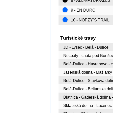
8 - ALL-NATUR-ALL 2
9 - EN DURO
10 - NOPZY´S TRAIL
Turistické trasy
JD - Lysec - Belá - Dulice
Necpaly - chata pod Boriš
Belá-Dulice - Havranovo - 
Jasenská dolina - Mažiarky (
Belá-Dulice - Slavková doli
Belá-Dulice - Belianska dol
Blatnica - Gaderská dolina -
Sklabiská dolina - Lučenec 