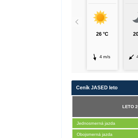
26 °C
20
4 m/s
Ceník JASED leto
LETO 2
Jednosmerná jazda
Obojsmerná jazda