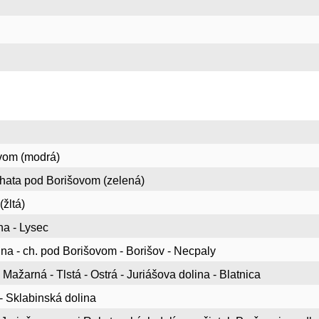
ovom (modrá)
chata pod Borišovom (zelená)
žltá)
na - Lysec
ina - ch. pod Borišovom - Borišov - Necpaly
 Mažarná - Tlstá - Ostrá - Juriášova dolina - Blatnica
- Sklabinská dolina