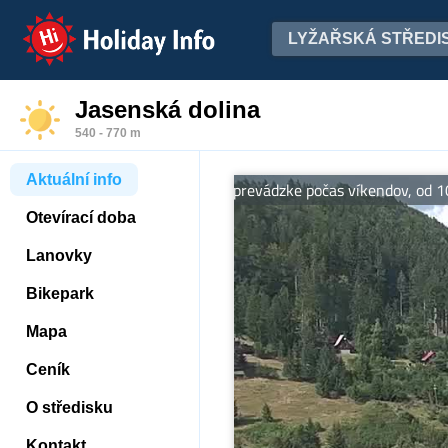
Holiday Info
LYŽAŘSKÁ STŘEDI
Jasenská dolina
540 - 770 m
Aktuální info
Bikepark a lanovka v prevádzke počas víkendov, od 10:00 do
Otevírací doba
Lanovky
Bikepark
Mapa
Ceník
O středisku
Kontakt