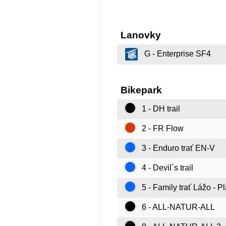
Lanovky
G - Enterprise SF4
Bikepark
1 - DH trail
2 - FR Flow
3 - Enduro trať EN-V
4 - Devil´s trail
5 - Family trať Lážo - P
6 - ALL-NATUR-ALL