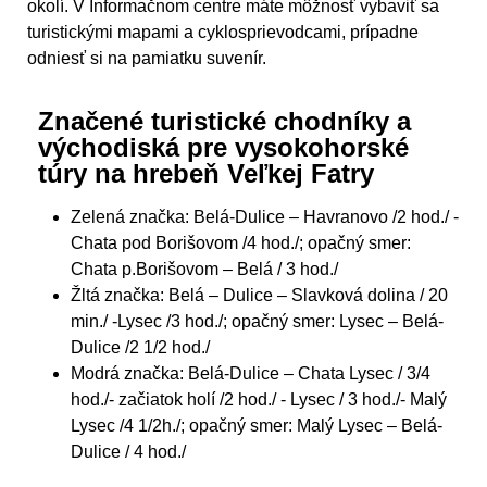
okolí. V Informačnom centre máte môžnosť vybaviť sa
turistickými mapami a cyklosprievodcami, prípadne
odniesť si na pamiatku suvenír.
Značené turistické chodníky a
východiská pre vysokohorské
túry na hrebeň Veľkej Fatry
Zelená značka: Belá-Dulice – Havranovo /2 hod./ -
Chata pod Borišovom /4 hod./; opačný smer:
Chata p.Borišovom – Belá / 3 hod./
Žltá značka: Belá – Dulice – Slavková dolina / 20
min./ -Lysec /3 hod./; opačný smer: Lysec – Belá-
Dulice /2 1/2 hod./
Modrá značka: Belá-Dulice – Chata Lysec / 3/4
hod./- začiatok holí /2 hod./ - Lysec / 3 hod./- Malý
Lysec /4 1/2h./; opačný smer: Malý Lysec – Belá-
Dulice / 4 hod./