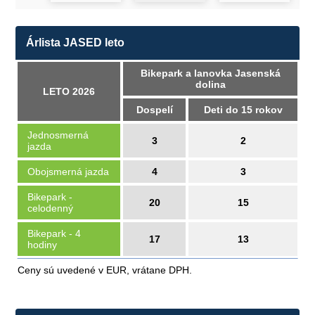
Árlista JASED leto
Bikepark a lanovka Jasenská
dolina
LETO 2026
Dospelí
Deti do 15 rokov
Jednosmerná
3
2
jazda
Obojsmerná jazda
4
3
Bikepark -
20
15
celodenný
Bikepark - 4
17
13
hodiny
Ceny sú uvedené v EUR, vrátane DPH.