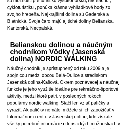
sú možnosti pre turistiku vysokohorskú, rekreáčnu ,
cykloturistiku , ponúka krásne vyhliadkové body zo
svojho hrebeňa. Najkrajšími dolina sú Gaderská a
Blatnická. Svoje čaro majú aj tiché doliny Belianska,
Kantorská, Necpalská.
Belianskou dolinou a náučným
chodníkom Vôdky (Jasenská
dolina) NORDIC WALKING
Náučný chodník je sprístupnený od roku 2009 a je
spojnicou medzi obcou Belá-Dulice a strediskom
Jasenská dolina-Kašová. Okrem poznávacej a náučnej
funkcie je jeho využitie ideálne pre rekreáčno-športové
aktivity, medzi ktoré patri, v posledných rokoch
populárny nordic walking. Stačí len vziať paličky a
vyraziť. Ak paličky nemáte, môžete si ich zapožičať v
Informačnom centre v Jasenskej doline, kde získate
všetky potrebné informácie o turistických možnostiach v