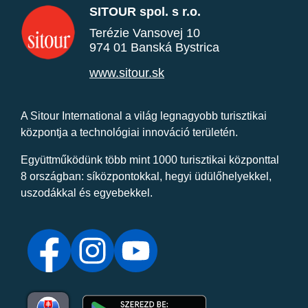
SITOUR spol. s r.o.
Terézie Vansovej 10
974 01 Banská Bystrica
www.sitour.sk
A Sitour International a világ legnagyobb turisztikai
központja a technológiai innováció területén.
Együttműködünk több mint 1000 turisztikai központtal
8 országban: síközpontokkal, hegyi üdülőhelyekkel,
uszodákkal és egyebekkel.