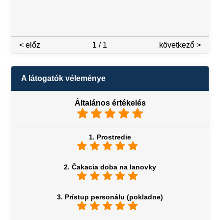
< előz
1 / 1
következő >
A látogatók véleménye
Általános értékelés
1. Prostredie
2. Čakacia doba na lanovky
3. Prístup personálu (pokladne)