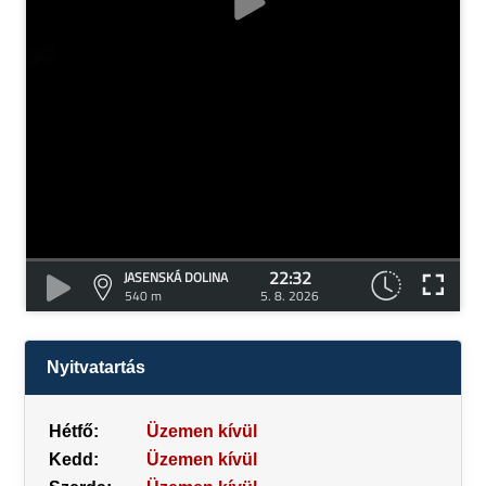
22:32
JASENSKÁ DOLINA
540 m
5. 8. 2026
Nyitvatartás
Hétfő:
Üzemen kívül
Kedd:
Üzemen kívül