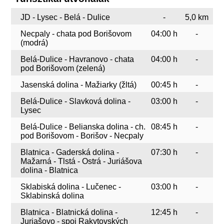
JD - Lysec - Belá - Dulice
-
5,0 km
Necpaly - chata pod Borišovom
04:00 h
-
(modrá)
Belá-Dulice - Havranovo - chata
04:00 h
-
pod Borišovom (zelená)
Jasenská dolina - Mažiarky (žltá)
00:45 h
-
Belá-Dulice - Slavková dolina -
03:00 h
-
Lysec
Belá-Dulice - Belianska dolina - ch.
08:45 h
-
pod Borišovom - Borišov - Necpaly
Blatnica - Gaderská dolina -
07:30 h
-
Mažarná - Tlstá - Ostrá - Juriášova
dolina - Blatnica
Sklabiská dolina - Lučenec -
03:00 h
-
Sklabinská dolina
Blatnica - Blatnická dolina -
12:45 h
-
Juriašovo - spoj Rakytovských