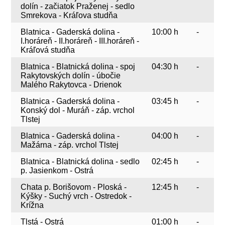
dolín - začiatok Praženej - sedlo
Smrekova - Kráľova studňa
Blatnica - Gaderská dolina -
10:00 h
-
I.horáreň - II.horáreň - III.horáreň -
Kráľová studňa
Blatnica - Blatnická dolina - spoj
04:30 h
-
Rakytovských dolín - úbočie
Malého Rakytovca - Drienok
Blatnica - Gaderská dolina -
03:45 h
-
Konský dol - Muráň - záp. vrchol
Tlstej
Blatnica - Gaderská dolina -
04:00 h
-
Mažárna - záp. vrchol Tlstej
Blatnica - Blatnická dolina - sedlo
02:45 h
-
p. Jasienkom - Ostrá
Chata p. Borišovom - Ploská -
12:45 h
-
Kýšky - Suchý vrch - Ostredok -
Krížna
Tlstá - Ostrá
01:00 h
-