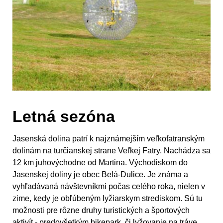
Letná sezóna
Jasenská dolina patrí k najznámejším veľkofatranským
dolinám na turčianskej strane Veľkej Fatry. Nachádza sa
12 km juhovýchodne od Martina. Východiskom do
Jasenskej doliny je obec Belá-Dulice. Je známa a
vyhľadávaná návštevníkmi počas celého roka, nielen v
zime, kedy je obľúbeným lyžiarskym strediskom. Sú tu
možnosti pre rôzne druhy turistických a športových
aktivít - predovšetkým bikepark, či lyžovanie na tráve.