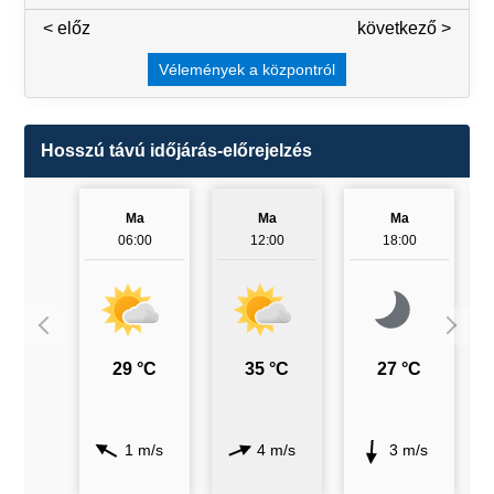
< előz
3 / 7
következő >
Vélemények a központról
Hosszú távú időjárás-előrejelzés
Ma
Ma
Ma
06:00
12:00
18:00
29 °C
35 °C
27 °C
1 m/s
4 m/s
3 m/s