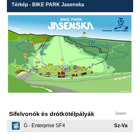
Térkép - BIKE PARK Jasenska
Sífelvonók és drótkötélpályák
űzem
G - Enterprise SF4
Sz-Va