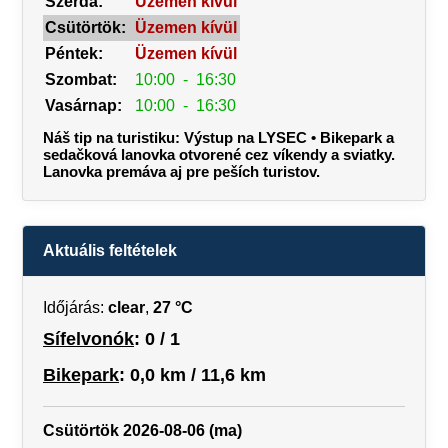
Szerda:
Üzemen kívül
Csütörtök:
Üzemen kívül
Péntek:
Üzemen kívül
Szombat:
10:00
-
16:30
Vasárnap:
10:00
-
16:30
Náš tip na turistiku: Výstup na LYSEC • Bikepark a
sedačková lanovka otvorené cez víkendy a sviatky.
Lanovka premáva aj pre peších turistov.
Aktuális feltételek
Időjárás:
clear
,
27 °C
Sífelvonók
: 0 / 1
Bikepark
: 0,0 km / 11,6 km
Csütörtök 2026-08-06 (ma)