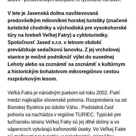
V lete je Jasenská dolina navštevovaná
predovšetkým milovníkmi horskej turistiky (značené
turistické chodníky a východiská pre vysokohorské
túry na hrebeň Veľkej Fatry) a cykloturistiky.
Spoločnosť Jased s.r.o. v letnom období
prevádzkuje sedačkovú lanovku. Z jej vrcholovej
stanice je možné podniknúť výlet do susednej
Lehoty alebo sa zoznámiť sa zoznámiť s kultúrnym
a historickým bohatstvom mikroregiónov cestou
rozprávkovým lesom.
Veľká Fatra
je národným parkom od roku 2002. Patrí
medzi najkrajšie slovenské pohoria. Rozprestiera sa od
Banskej Bystrice po údolie Váhu . Podstatná časť
pohoria sa nachádza v regióne TURIEC. Typické pre
turčiansku stranu Veľkej Fatry sú jej dlhé doliny a vo
vápencoch vytvárajú kaňonovité úseky. Vo Veľkej Fatre