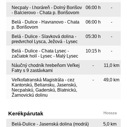
Necpaly - I.horáreň - Dolný Borišov
06:00 h
-
- Balcierovo - Chata p. Borišovom
Belá - Dulice - Havranovo - Chata
06:00 h
-
p. Borišovom
Belá - Dulice - Slavková dolina -
05:30 h
-
predvrchol Lysca, Ježová - Lysec
Belá - Dulice - Chata Lysec -
10:15 h
-
začiatok holí - Lysec - Malý Lysec
Náučný chodník hrebeňom Veľkej
-
11,0 km
Fatry s 9 zastávkami
Veľkofatranská Magistrála - cez
-
49,0 km
Kantorskú, Beliansku, Jasenskú,
Necpalskú, Gaderskú, Blatnickú,
Žarnovickú dolinu
Kerékpárutak
Hossza
Belá-Dulice - Jasenská dolina (modrá)
5,0 km