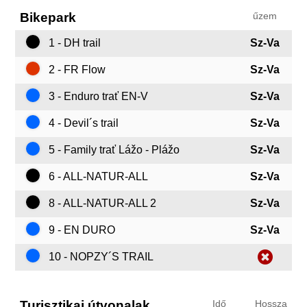
Bikepark
űzem
1 - DH trail
Sz-Va
2 - FR Flow
Sz-Va
3 - Enduro trať EN-V
Sz-Va
4 - Devil´s trail
Sz-Va
5 - Family trať Lážo - Plážo
Sz-Va
6 - ALL-NATUR-ALL
Sz-Va
8 - ALL-NATUR-ALL 2
Sz-Va
9 - EN DURO
Sz-Va
10 - NOPZY´S TRAIL
Turisztikai útvonalak
Idő
Hossza