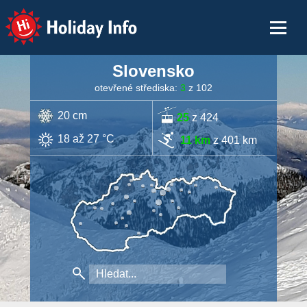
Holiday Info
Slovensko
otevřené střediska:
3
z 102
20 cm
25
z 424
18 až 27 °C
11 km
z 401 km