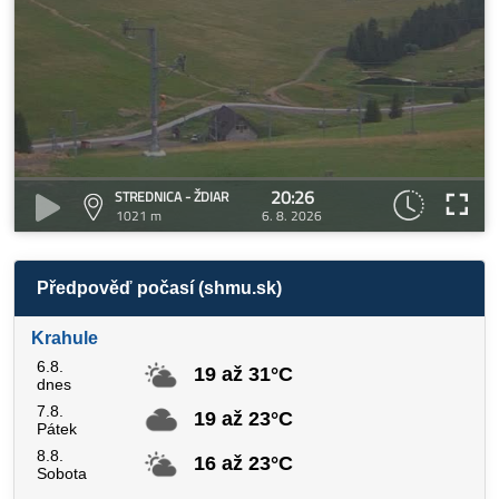
20:26
STREDNICA - ŽDIAR
1021 m
6. 8. 2026
Předpověď počasí (shmu.sk)
Krahule
6.8.
19 až 31°C
dnes
7.8.
19 až 23°C
Pátek
8.8.
16 až 23°C
Sobota