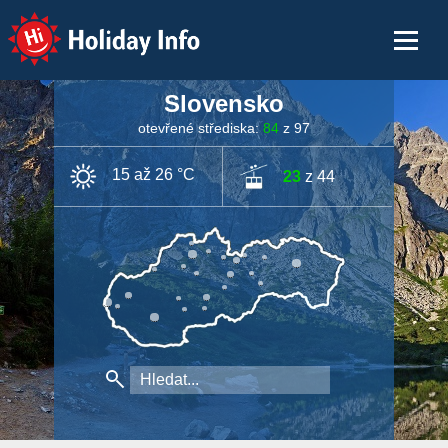
Holiday Info
Slovensko
otevřené střediska:
84
z 97
15 až 26 °C
23
z 44