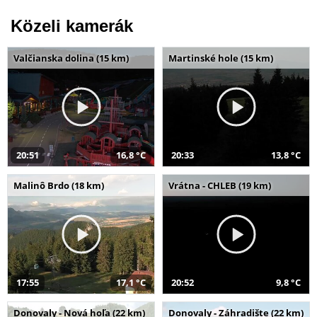
Közeli kamerák
Valčianska dolina (15 km)
Martinské hole (15 km)
20:51
16,8 °C
20:33
13,8 °C
Malinô Brdo (18 km)
Vrátna - CHLEB (19 km)
17:55
17,1 °C
20:52
9,8 °C
Donovaly - Nová hoľa (22 km)
Donovaly - Záhradište (22 km)