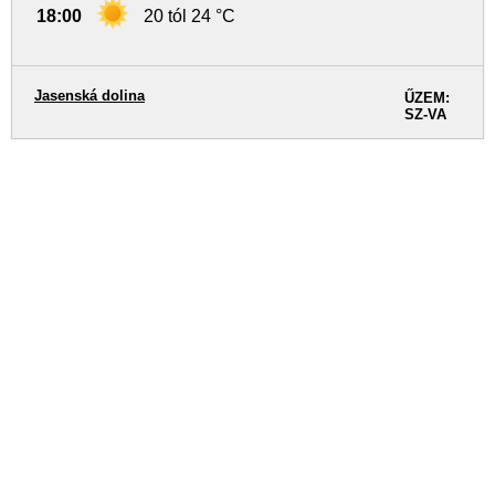
18:00
20 tól 24 °C
Jasenská dolina
ŰZEM:
SZ-VA