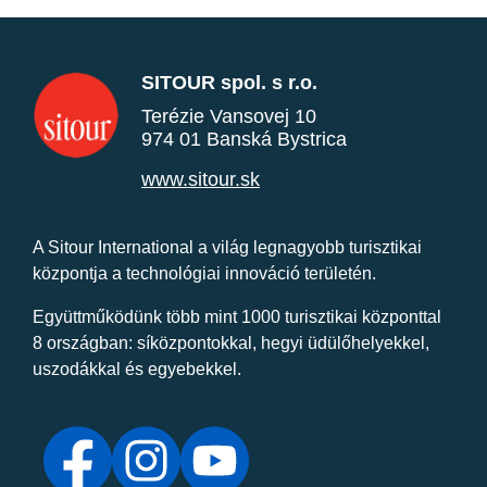
SITOUR spol. s r.o.
Terézie Vansovej 10
974 01 Banská Bystrica
www.sitour.sk
A Sitour International a világ legnagyobb turisztikai
központja a technológiai innováció területén.
Együttműködünk több mint 1000 turisztikai központtal
8 országban: síközpontokkal, hegyi üdülőhelyekkel,
uszodákkal és egyebekkel.