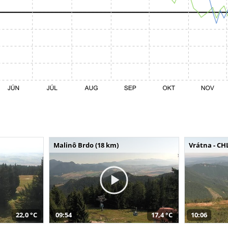
Malinô Brdo (18 km)
Vrátna - CH
22,0 °C
09:54
17,4 °C
10:06