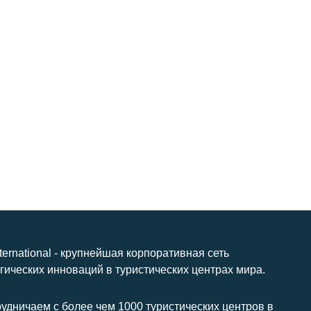
nternational - крупнейшая корпоративная сеть
гических инноваций в туристических центрах мира.
удничаем с более чем 1000 туристических центров в