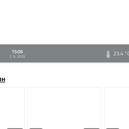
15:06
23.4 °
2. 9. 2025
ин