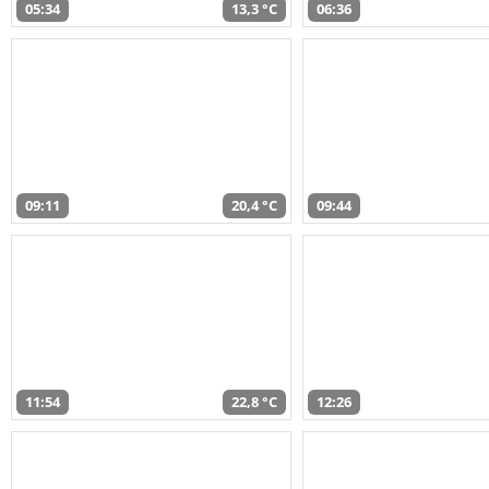
05:34
13,3 °C
06:36
09:11
20,4 °C
09:44
11:54
22,8 °C
12:26