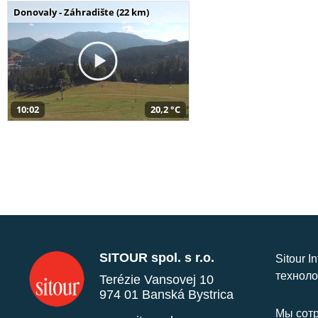
Donovaly - Záhradište (22 km)
10:02
20,2 °C
SITOUR spol. s r.o.
Sitour I
техноло
Terézie Vansovej 10
974 01 Banská Bystrica
Мы сотр