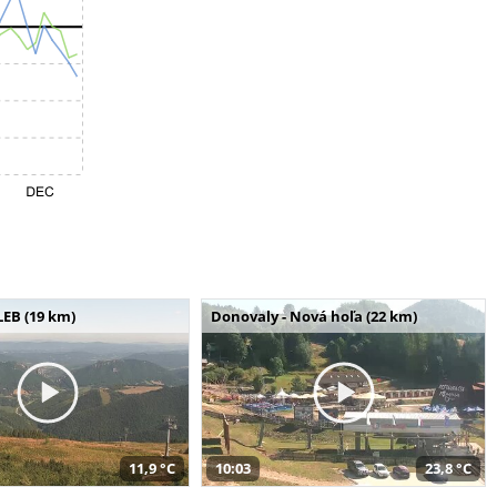
LEB (19 km)
Donovaly - Nová hoľa (22 km)
11,9 °C
10:03
23,8 °C