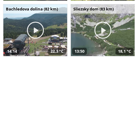
Bachledova dolina (82 km)
Sliezsky dom (83 km)
14:14
22,3 °C
13:50
18,1 °C