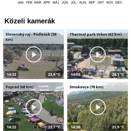
Közeli kamerák
Slovenský raj - Podlesok (58
Thermal park Vrbov (62 km)
km)
14:22
23,8 °C
14:02
24,1 °C
Poprad (68 km)
Smokovce (78 km)
14:22
23,7 °C
14:26
21,9 °C