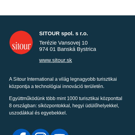
SITOUR spol. s r.o.
Terézie Vansovej 10
974 01 Banská Bystrica
www.sitour.sk
A Sitour International a világ legnagyobb turisztikai
központja a technológiai innováció területén.
Együttműködünk több mint 1000 turisztikai központtal
8 országban: síközpontokkal, hegyi üdülőhelyekkel,
uszodákkal és egyebekkel.