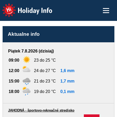
Holiday Info
Aktualne info
Piątek 7.8.2026 (dzisiaj)
09:00
23 do 25 °C
12:00
24 do 27 °C
1,6 mm
15:00
21 do 23 °C
1,7 mm
18:00
19 do 20 °C
0,1 mm
JAHODNÁ - športovo-rekreačné stredisko
-