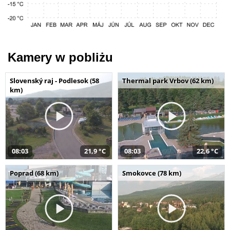
Kamery w pobliżu
Slovenský raj - Podlesok (58
Thermal park Vrbov (62 km)
km)
08:03
21,9 °C
08:03
22,6 °C
Poprad (68 km)
Smokovce (78 km)