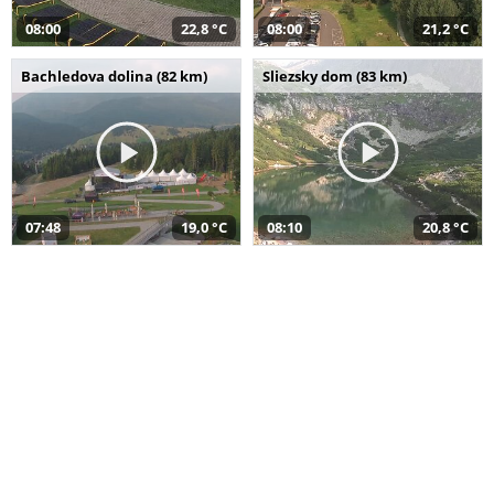
08:00
22,8 °C
08:00
21,2 °C
Bachledova dolina (82 km)
Sliezsky dom (83 km)
07:48
19,0 °C
08:10
20,8 °C