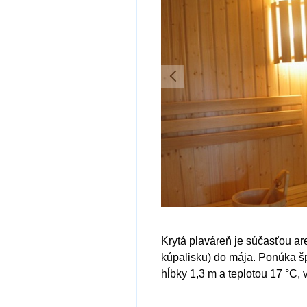
Krytá plaváreň je súčasťou ar
kúpalisku) do mája. Ponúka š
hĺbky 1,3 m a teplotou 17 °C,