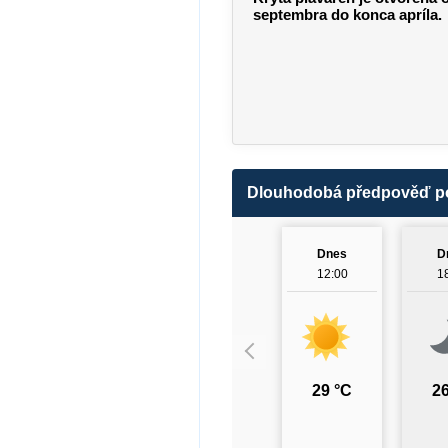
septembra do konca apríla.
Dlouhodobá předpověď p
Dnes
D
12:00
1
29 °C
26