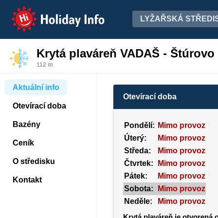
Holiday Info
LYŽAŘSKÁ STŘEDI
Krytá plaváreň VADAŠ - Štúrovo
112 m
Aktuální info
Otevírací doba
Otevírací doba
Bazény
Pondělí:
Mimo provoz
Úterý:
Mimo provoz
Ceník
Středa:
Mimo provoz
O středisku
Čtvrtek:
Mimo provoz
Pátek:
Mimo provoz
Kontakt
Sobota:
Mimo provoz
Neděle:
Mimo provoz
Krytá plaváreň je otvorená 