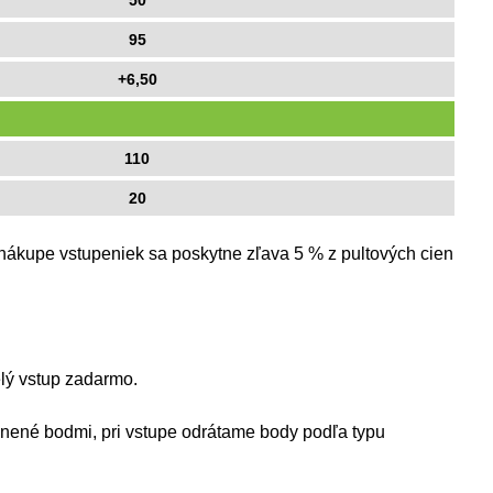
50
95
+6,50
110
20
i nákupe vstupeniek sa poskytne zľava 5 % z pultových cien
elý vstup zadarmo.
lnené bodmi, pri vstupe odrátame body podľa typu