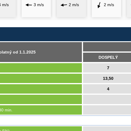
4 m/s
3 m/s
2 m/s
2 m/s
platný od 1.1.2025
DOSPELÝ
7
13,50
4
30 min.