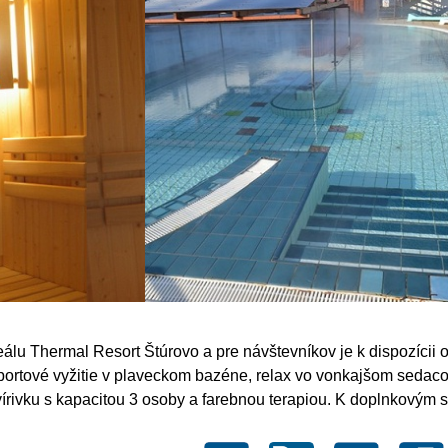
eálu Thermal Resort Štúrovo a pre návštevníkov je k dispozícii
portové vyžitie v plaveckom bazéne, relax vo vonkajšom seda
 vírivku s kapacitou 3 osoby a farebnou terapiou. K doplnkovým 