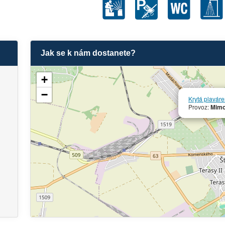
Jak se k nám dostanete?
+
−
Krytá plavár
Provoz:
Mimo