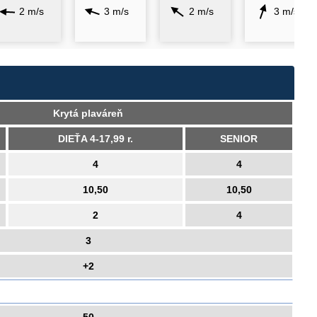
2 m/s
3 m/s
2 m/s
3 m/s
Krytá plaváreň
DIEŤA 4-17,99 r.
SENIOR
4
4
10,50
10,50
2
4
3
+2