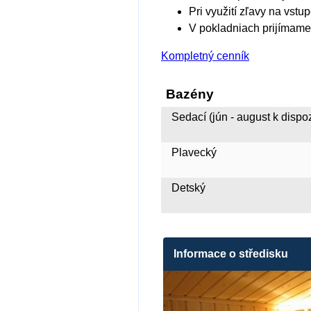
Pri využití zľavy na vst
V pokladniach prijímame
Kompletný cenník
Bazény
Sedací (jún - august k dispoz
Plavecký
Detský
Informace o středisku