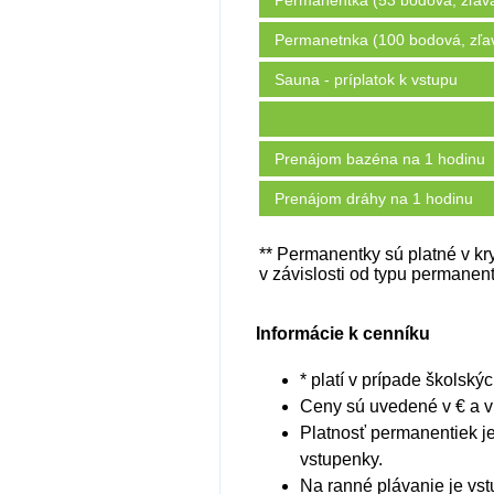
Permanentka (53 bodová, zľav
Permanetnka (100 bodová, zľa
Sauna - príplatok k vstupu
Prenájom bazéna na 1 hodinu
Prenájom dráhy na 1 hodinu
** Permanentky sú platné v kr
v závislosti od typu permanen
Informácie k cenníku
* platí v prípade školsk
Ceny sú uvedené v € a 
Platnosť permanentiek j
vstupenky.
Na ranné plávanie je vs