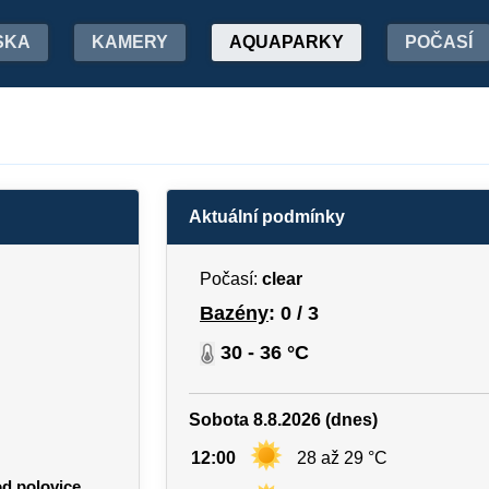
SKA
KAMERY
AQUAPARKY
POČASÍ
Aktuální podmínky
Počasí:
clear
Bazény
: 0 / 3
30 - 36 °C
Sobota 8.8.2026 (dnes)
12:00
28 až 29 °C
od polovice