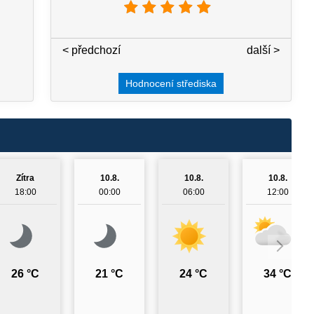
< předchozí
3 / 7
další >
Hodnocení střediska
Zítra
10.8.
10.8.
10.8.
18:00
00:00
06:00
12:00
26 °C
21 °C
24 °C
34 °C