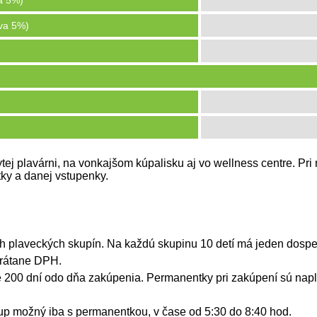
a 5%)
va 5%)
ytej plavárni, na vonkajšom kúpalisku aj vo wellness centre. Pr
tky a danej vstupenky.
ých plaveckých skupín. Na každú skupinu 10 detí má jeden dosp
vrátane DPH.
e 200 dní odo dňa zakúpenia. Permanentky pri zakúpení sú nap
tup možný iba s permanentkou, v čase od 5:30 do 8:40 hod.