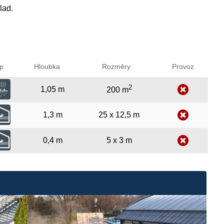
lad.
p
Hloubka
Rozměry
Provoz
2
1,05 m
200 m
1,3 m
25 x 12,5 m
0,4 m
5 x 3 m