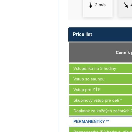
2 m/s
Price list
Cenník 
Vstupenka na 3 hodiny
Vstup so saunou
Vstup pre ZŤP
Skupinový vstup pre deti *
Doplatok za každých začatých 
PERMANENTKY **