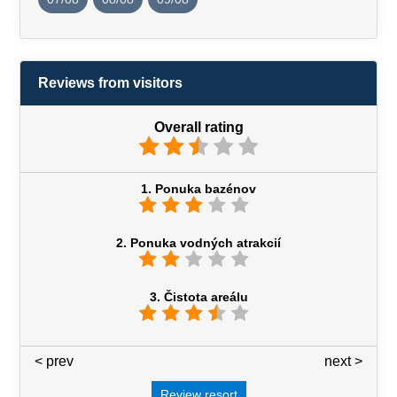
Reviews from visitors
Overall rating
1. Ponuka bazénov
2. Ponuka vodných atrakcií
3. Čistota areálu
< prev
3 / 7
next >
Review resort