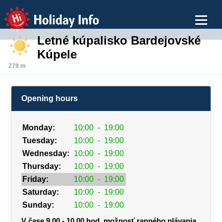
Holiday Info
Letné kúpalisko Bardejovské
Kúpele
279 m
Opening hours
Monday:
10:00
-
19:00
Tuesday:
10:00
-
19:00
Wednesday:
10:00
-
19:00
Thursday:
10:00
-
19:00
Friday:
10:00
-
19:00
Saturday:
10:00
-
19:00
Sunday:
10:00
-
19:00
V čase 9.00 - 10.00 hod. možnosť ranného plávania,