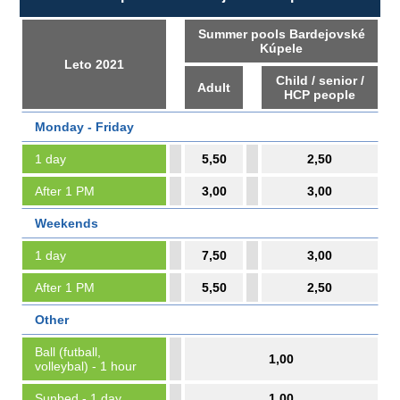
Summer pools Bardejovské
Kúpele
Leto 2021
Child / senior /
Adult
HCP people
Monday - Friday
1 day
5,50
2,50
After 1 PM
3,00
3,00
Weekends
1 day
7,50
3,00
After 1 PM
5,50
2,50
Other
Ball (futball,
1,00
volleybal) - 1 hour
Sunbed - 1 day
1,00