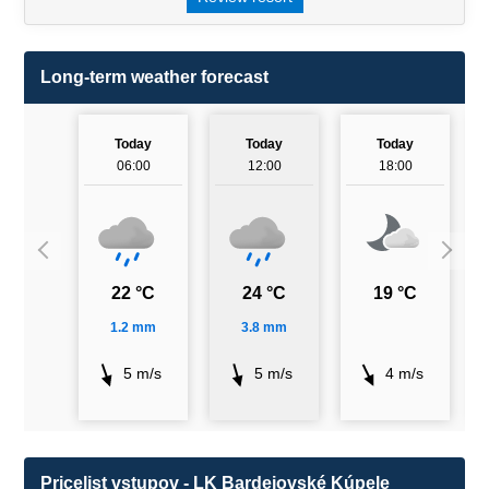
Long-term weather forecast
Today
Today
Today
06:00
12:00
18:00
22 °C
24 °C
19 °C
1.2 mm
3.8 mm
5 m/s
5 m/s
4 m/s
Pricelist vstupov - LK Bardejovské Kúpele