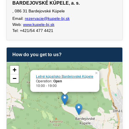
BARDEJOVSKÉ KÚPELE, a. s.
, 086 31 Bardejovské Kúpele
Email:
rezervacie@kupele-bj.sk
Web:
www.kupele-bj.sk
Tel: +421/54 477 4421
How do you get to us?
+
×
Letné kúpalisko Bardejovské Kúpele
−
Operation:
Open
10:00 - 19:00