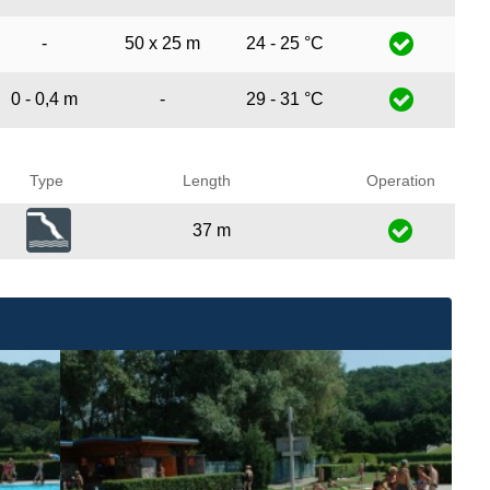
-
50 x 25 m
24 - 25 °C
0 - 0,4 m
-
29 - 31 °C
Type
Length
Operation
37 m