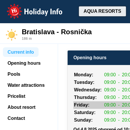
Holiday Info
AQUA RESORTS
Bratislava - Rosnička
186 m
Current info
Opening hours
Opening hours
Pools
Monday:
09:00
-
20:
Tuesday:
09:00
-
20:
Water attractions
Wednesday:
09:00
-
20:
Pricelist
Thursday:
09:00
-
20:
Friday:
09:00
-
20:
About resort
Saturday:
09:00
-
20:
Contact
Sunday:
09:00
-
20:
Od 4.8.2025 otvorené od 10: