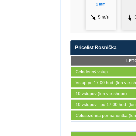
1 mm
5 m/s
Pricelist Rosnička
LET
Celodenný vstup
Vstup po 17:00 hod. (len v e-s
10 vstupov (len v e-shope)
10 vstupov - po 17:00 hod. (le
Celosezónna permanentka (len