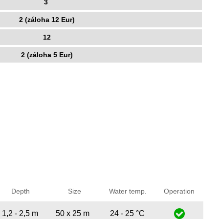
3
2 (záloha 12 Eur)
12
2 (záloha 5 Eur)
Depth
Size
Water temp.
Operation
1,2 - 2,5 m
50 x 25 m
24 - 25 °C