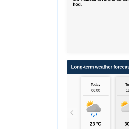
hod.
Long-term weather forecas
Today
T
06:00
1
23 °C
30