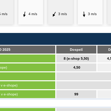
5 m/s
4 m/s
3 m/s
3 m/s
O 2025
Dospelí
D
8 (e-shop 5,50)
4,
hope)
4,50
n v e-shope)
 v e-shope)
99