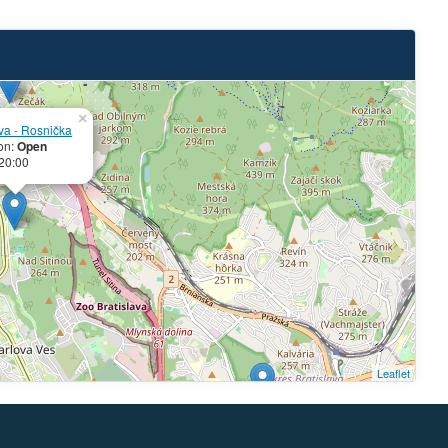
×
ava - Rosnička
on:
Open
 20:00
Leaflet