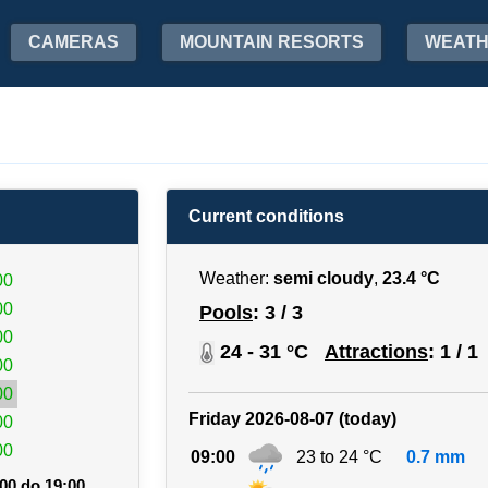
CAMERAS
MOUNTAIN RESORTS
WEAT
Current conditions
Weather:
semi cloudy
,
23.4 °C
00
00
Pools
: 3 / 3
00
24 - 31 °C
Attractions
: 1 / 1
00
00
Friday 2026-08-07 (today)
00
00
09:00
23 to 24 °C
0.7 mm
00 do 19:00