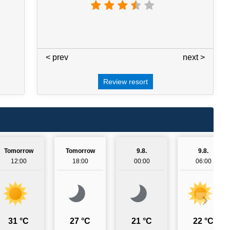
< prev
3 / 7
next >
Review resort
Tomorrow
Tomorrow
9.8.
9.8.
12:00
18:00
00:00
06:00
31 °C
27 °C
21 °C
22 °C