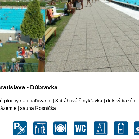
ratislava - Dúbravka
té plochy na opaľovanie | 3-dráhová šmykľavka | detský bazén | 
 zázemie | sauna Rosnička