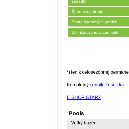
Ležadlo
Športové potreby
Strata športových potrieb
Skrinka/úschova cenností
*) len k celosezónnej permanen
Kompletný
cenník Rosnička
E-SHOP STARZ
Pools
Veľký bazén