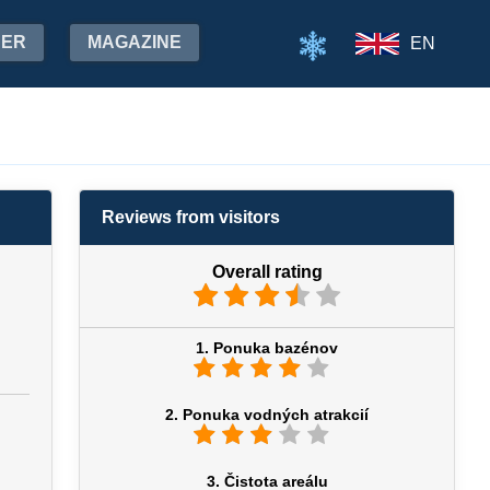
HER
MAGAZINE
EN
Reviews from visitors
Overall rating
1. Ponuka bazénov
2. Ponuka vodných atrakcií
3. Čistota areálu