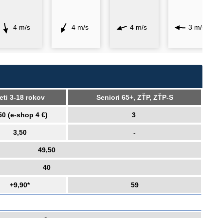
4 m/s
4 m/s
4 m/s
3 m/s
eti 3-18 rokov
Seniori 65+, ZŤP, ZŤP-S
50 (e-shop 4 €)
3
3,50
-
49,50
40
+9,90*
59