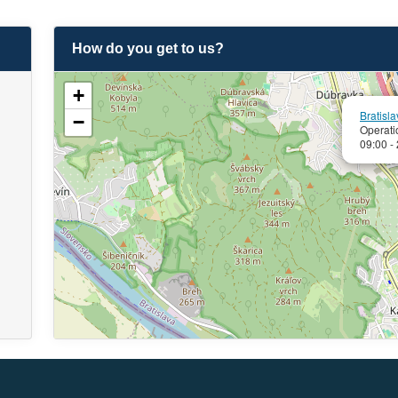
How do you get to us?
+
Bratisl
−
Operati
09:00 -