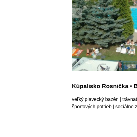
Kúpalisko Rosnička • B
veľký plavecký bazén | trávna
športových potrieb | sociálne