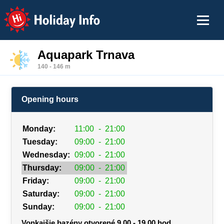
Holiday Info
Aquapark Trnava
140 - 146 m
Opening hours
Monday:
11:00
-
21:00
Tuesday:
09:00
-
21:00
Wednesday:
09:00
-
21:00
Thursday:
09:00
-
21:00
Friday:
09:00
-
21:00
Saturday:
09:00
-
21:00
Sunday:
09:00
-
21:00
Vonkajšie bazény otvorené 9.00 - 19.00 hod.