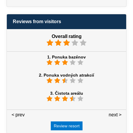
Reviews from visitors
Overall rating
1. Ponuka bazénov
2. Ponuka vodných atrakcií
3. Čistota areálu
< prev
3 / 7
next >
Review resort