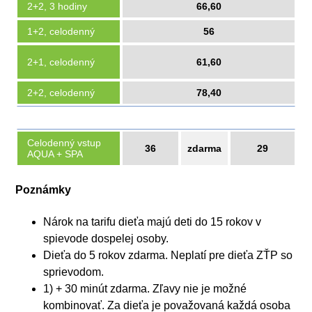
2+2, 3 hodiny
66,60
1+2, celodenný
56
2+1, celodenný
61,60
2+2, celodenný
78,40
Celodenný vstup
36
zdarma
29
AQUA + SPA
Poznámky
Nárok na tarifu dieťa majú deti do 15 rokov v
spievode dospelej osoby.
Dieťa do 5 rokov zdarma. Neplatí pre dieťa ZŤP so
sprievodom.
1) + 30 minút zdarma. Zľavy nie je možné
kombinovať. Za dieťa je považovaná každá osoba