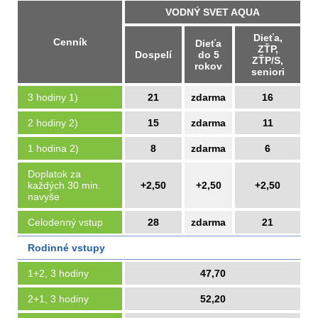
VODNÝ SVET AQUA
Dieťa,
Cenník
Dieťa
ZŤP,
Dospelí
do 5
ZŤP/S,
rokov
seniori
3 hodiny 1)
21
zdarma
16
2 hodiny 2)
15
zdarma
11
1 hodina 2)
8
zdarma
6
Doplatok za
každých 30 min.
+2,50
+2,50
+2,50
navyše
Celodenný vstup
28
zdarma
21
Rodinné vstupy
1+2, 3 hodiny
47,70
2+1, 3 hodiny
52,20