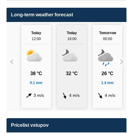
Long-term weather forecast
Today
Today
Tomorrow
12:00
18:00
00:00
38 °C
32 °C
26 °C
0.1 mm
1.4 mm
3 m/s
4 m/s
4 m/s
Pricelist vstupov