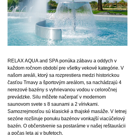
RELAX AQUA and SPA ponúka zábavu a oddych v
každom ročnom období pre všetky vekové kategórie. V
našom areáli, ktorý sa rozprestiera medzi historickou
časťou Trnavy a športovým areálom, sa nachádzajú 4
nerezové bazény s vyhrievanou vodou v celoročnej
prevádzke. Silu môžete načerpať v modernom
saunovom svete s 8 saunami a 2 vírivkami.
Samozrejmosťou sú klasické a thajské masáže. V letnej
sezóne rozširuje ponuku bazénov vonkajší viacúčelový
bazén. O občerstvenie sa postaráme v našej reštaurácii
a počas leta aj v bufetoch.