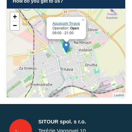
How do you get to us?
+
×
Aquapark Trnava
−
Operation:
Open
09:00 - 21:00
Leaflet
SITOUR spol. s r.o.
Terézie Vansovej 10