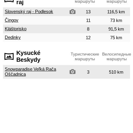
raj
маршруты
маршруты
Slovenský raj - Podlesok
13
116,5 km
Čingov
11
73 km
Kláštorisko
8
91,5 km
Dedinky
12
75 km
Kysucké
Туристические
Велосипедные
Beskydy
маршруты
маршруты
Snowparadise Veľká Rača
3
510 km
Oščadnica