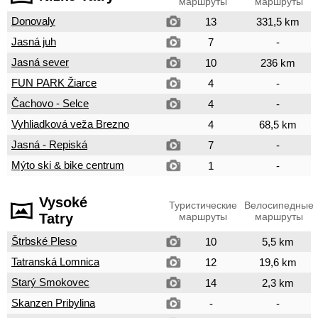
маршруты
маршруты
Donovaly
13
331,5 km
Jasná juh
7
-
Jasná sever
10
236 km
FUN PARK Žiarce
4
-
Čachovo - Selce
4
-
Vyhliadková veža Brezno
4
68,5 km
Jasná - Repiská
7
-
Mýto ski & bike centrum
1
-
Vysoké
Туристические
Велосипедные
Tatry
маршруты
маршруты
Štrbské Pleso
10
5,5 km
Tatranská Lomnica
12
19,6 km
Starý Smokovec
14
2,3 km
Skanzen Pribylina
-
-