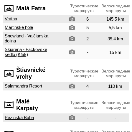
Туристические
Велосипедные
Malá Fatra
маршруты
маршруты
Vrátna
6
145,5 km
Martinské hole
5
5,5 km
Snowland - Valčianska
2
39,4 km
dolina
Skiarena - Fačkovské
-
15 km
sedlo (Kľak)
Štiavnické
Туристические
Велосипедные
vrchy
маршруты
маршруты
Salamandra Resort
4
110 km
Malé
Туристические
Велосипедные
Karpaty
маршруты
маршруты
Pezinská Baba
-
-