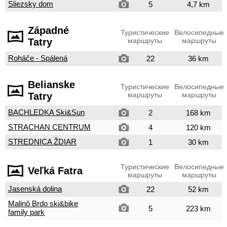
Sliezsky dom
5
4,7 km
Západné
Туристические
Велосипедные
Tatry
маршруты
маршруты
Roháče - Spálená
22
36 km
Belianske
Туристические
Велосипедные
Tatry
маршруты
маршруты
BACHLEDKA Ski&Sun
2
168 km
STRACHAN CENTRUM
4
120 km
STREDNICA ŽDIAR
1
30 km
Туристические
Велосипедные
Veľká Fatra
маршруты
маршруты
Jasenská dolina
22
52 km
Malinô Brdo ski&bike
5
223 km
family park