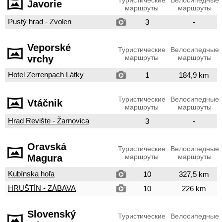
Туристические
Велосипедные
Javorie
маршруты
маршруты
Pustý hrad - Zvolen
3
-
Veporské
Туристические
Велосипедные
vrchy
маршруты
маршруты
Hotel Zerrenpach Látky
1
184,9 km
Туристические
Велосипедные
Vtáčnik
маршруты
маршруты
Hrad Revište - Žarnovica
3
-
Oravská
Туристические
Велосипедные
Magura
маршруты
маршруты
Kubínska hoľa
10
327,5 km
HRUŠTÍN - ZÁBAVA
10
226 km
Slovenský
Туристические
Велосипедные