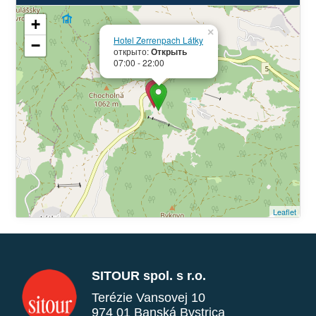
+
×
Hotel Zerrenpach Látky
−
открыто:
Открыть
07:00 - 22:00
Leaflet
SITOUR spol. s r.o.
Terézie Vansovej 10
974 01 Banská Bystrica