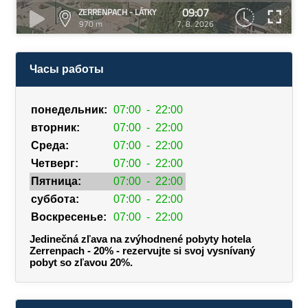
09:07
ZERRENPACH - LÁTKY
970 m
7. 8. 2026
Часы работы
понедельник:
07:00
-
22:00
вторник:
07:00
-
22:00
Среда:
07:00
-
22:00
Четверг:
07:00
-
22:00
Пятница:
07:00
-
22:00
суббота:
07:00
-
22:00
Воскресенье:
07:00
-
22:00
Jedinečná zľava na zvýhodnené pobyty hotela
Zerrenpach - 20% - rezervujte si svoj vysnívaný
pobyt so zľavou 20%.