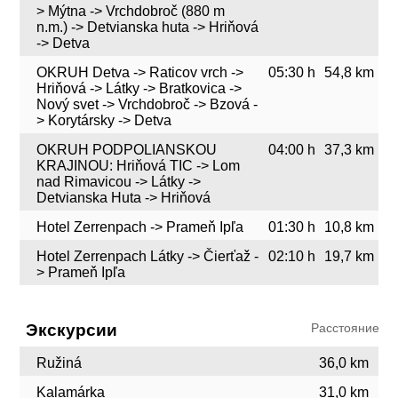
> Mýtna -> Vrchdobroč (880 m
n.m.) -> Detvianska huta -> Hriňová
-> Detva
OKRUH Detva -> Raticov vrch ->
05:30 h
54,8 km
Hriňová -> Látky -> Bratkovica ->
Nový svet -> Vrchdobroč -> Bzová -
> Korytársky -> Detva
OKRUH PODPOLIANSKOU
04:00 h
37,3 km
KRAJINOU: Hriňová TIC -> Lom
nad Rimavicou -> Látky ->
Detvianska Huta -> Hriňová
Hotel Zerrenpach -> Prameň Ipľa
01:30 h
10,8 km
Hotel Zerrenpach Látky -> Čierťaž -
02:10 h
19,7 km
> Prameň Ipľa
Экскурсии
Расстояние
Ružiná
36,0 km
Kalamárka
31,0 km