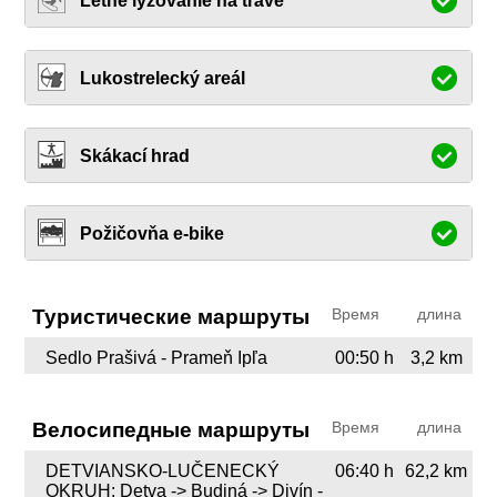
Letné lyžovanie na tráve
Lukostrelecký areál
Skákací hrad
Požičovňa e-bike
Туристические маршруты
Время
длина
Sedlo Prašivá - Prameň Ipľa
00:50 h
3,2 km
Велосипедные маршруты
Время
длина
DETVIANSKO-LUČENECKÝ
06:40 h
62,2 km
OKRUH: Detva -> Budiná -> Divín -