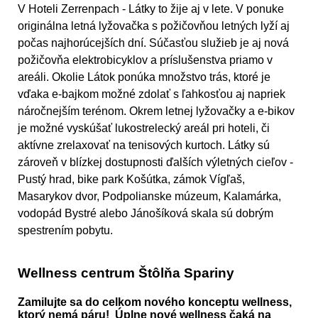
V Hoteli Zerrenpach - Látky to žije aj v lete. V ponuke
originálna letná lyžovačka s požičovňou letných lyží aj
počas najhorúcejších dní. Súčasťou služieb je aj nová
požičovňa elektrobicyklov a príslušenstva priamo v
areáli. Okolie Látok ponúka množstvo trás, ktoré je
vďaka e-bajkom možné zdolať s ľahkosťou aj napriek
náročnejším terénom. Okrem letnej lyžovačky a e-bikov
je možné vyskúšať lukostrelecký areál pri hoteli, či
aktívne zrelaxovať na tenisových kurtoch. Látky sú
zároveň v blízkej dostupnosti ďalších výletných cieľov -
Pustý hrad, bike park Košútka, zámok Vígľaš,
Masarykov dvor, Podpolianske múzeum, Kalamárka,
vodopád Bystré alebo Jánošíková skala sú dobrým
spestrením pobytu.
Wellness centrum Štôlňa Spariny
Zamilujte sa do celkom nového konceptu wellness,
ktorý nemá páru! Úplne nové wellness čaká na