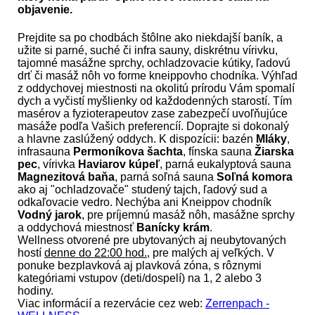
objavenie.
Prejdite sa po chodbách štôlne ako niekdajší baník, a
užite si parné, suché či infra sauny, diskrétnu vírivku,
tajomné masážne sprchy, ochladzovacie kútiky, ľadovú
drť či masáž nôh vo forme kneippovho chodníka. Výhľad
z oddychovej miestnosti na okolitú prírodu Vám spomalí
dych a vyčistí myšlienky od každodenných starostí. Tím
masérov a fyzioterapeutov zase zabezpečí uvoľňujúce
masáže podľa Vašich preferencíí. Doprajte si dokonalý
a hlavne zaslúžený oddych. K dispozícii: bazén
Mláky
,
infrasauna
Permoníkova šachta
, fínska sauna
Žiarska
pec
, vírivka
Haviarov kúpeľ
, parná eukalyptová sauna
Magnezitová baňa
, parná soľná sauna
Soľná komora
ako aj "ochladzovače" studený tajch, ľadový sud a
odkaľovacie vedro. Nechýba ani Kneippov chodník
Vodný jarok
, pre príjemnú masáž nôh, masážne sprchy
a oddychová miestnosť
Banícky krám
.
Wellness otvorené pre ubytovaných aj neubytovaných
hostí
denne do 22:00 hod.
, pre malých aj veľkých. V
ponuke bezplavková aj plavková zóna, s rôznymi
kategóriami vstupov (deti/dospelí) na 1, 2 alebo 3
hodiny.
Viac informácií a rezervácie cez web:
Zerrenpach -