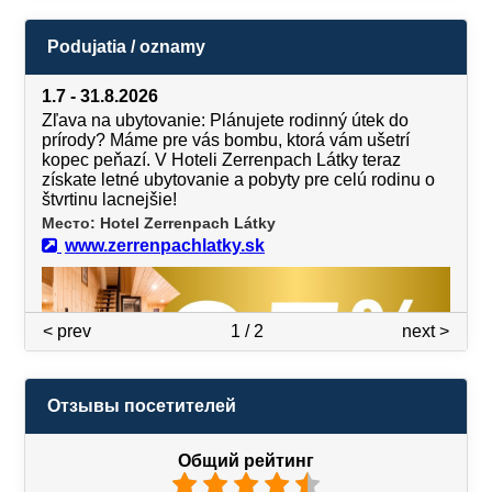
Podujatia / oznamy
1.7 - 31.8.2026
Zľava na ubytovanie: Plánujete rodinný útek do
prírody? Máme pre vás bombu, ktorá vám ušetrí
kopec peňazí. V Hoteli Zerrenpach Látky teraz
získate letné ubytovanie a pobyty pre celú rodinu o
štvrtinu lacnejšie!
Место: Hotel Zerrenpach Látky
www.zerrenpachlatky.sk
< prev
1 / 2
next >
Отзывы посетителей
Общий рейтинг