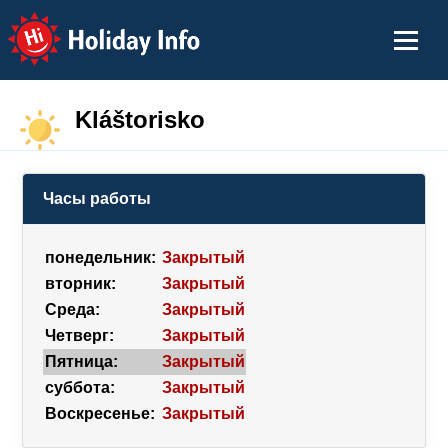
Holiday Info
Kláštorisko
Часы работы
понедельник:
Закрытый
вторник:
Закрытый
Среда:
Закрытый
Четверг:
Закрытый
Пятница:
Закрытый
суббота:
Закрытый
Воскресенье:
Закрытый