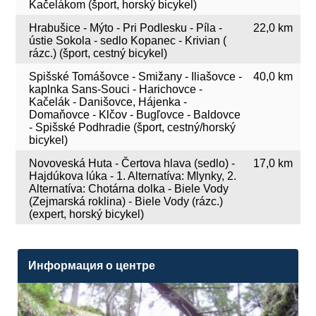
Kačelákom (šport, horský bicykel)
Hrabušice - Mýto - Pri Podlesku - Píla -
22,0 km
ústie Sokola - sedlo Kopanec - Krivian (
rázc.) (šport, cestný bicykel)
Spišské Tomášovce - Smižany - Iliašovce -
40,0 km
kaplnka Sans-Souci - Harichovce -
Kačelák - Danišovce, Hájenka -
Domaňovce - Klčov - Bugľovce - Baldovce
- Spišské Podhradie (šport, cestný/horský
bicykel)
Novoveská Huta - Čertova hlava (sedlo) -
17,0 km
Hajdúkova lúka - 1. Alternatíva: Mlynky, 2.
Alternatíva: Chotárna dolka - Biele Vody
(Zejmarská roklina) - Biele Vody (rázc.)
(expert, horský bicykel)
Информация о центре