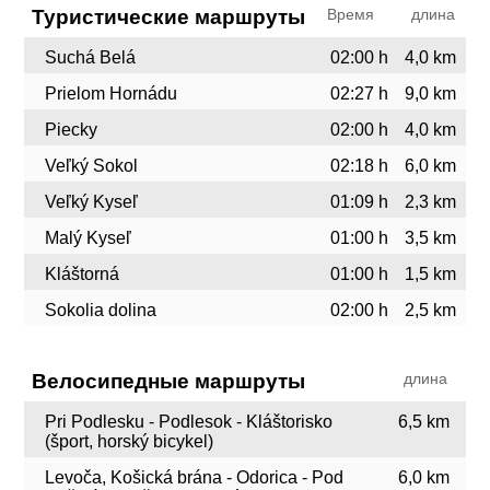
Туристические маршруты
Время
длина
Suchá Belá
02:00 h
4,0 km
Prielom Hornádu
02:27 h
9,0 km
Piecky
02:00 h
4,0 km
Veľký Sokol
02:18 h
6,0 km
Veľký Kyseľ
01:09 h
2,3 km
Malý Kyseľ
01:00 h
3,5 km
Kláštorná
01:00 h
1,5 km
Sokolia dolina
02:00 h
2,5 km
Велосипедные маршруты
длина
Pri Podlesku - Podlesok - Kláštorisko
6,5 km
(šport, horský bicykel)
Levoča, Košická brána - Odorica - Pod
6,0 km