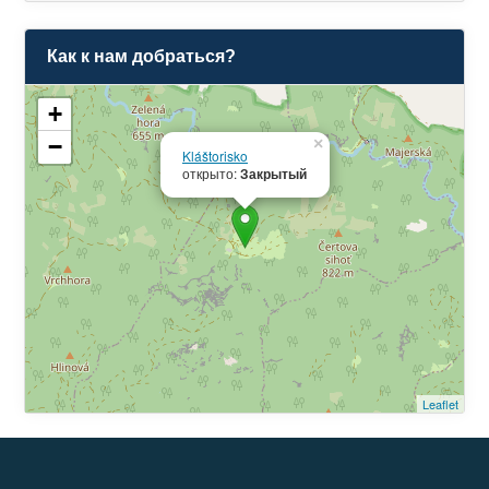
Как к нам добраться?
+
−
×
Kláštorisko
открыто:
Закрытый
Leaflet