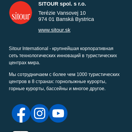
SITOUR spol. s r.o.
Terézie Vansovej 10
974 01 Banská Bystrica
www.sitour.sk
Sitour International - крупнейшая корпоративная
сеть технологических инноваций в туристических
центрах мира.
Мы сотрудничаем с более чем 1000 туристических
центров в 8 странах: горнолыжные курорты,
горные курорты, бассейны и многое другое.