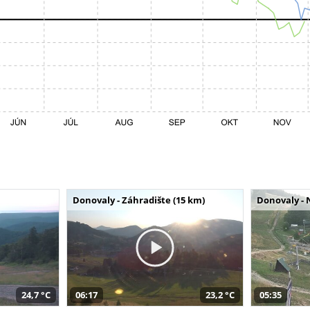
Donovaly - Záhradište (15 km)
Donovaly - 
24,7 °C
06:17
23,2 °C
05:35