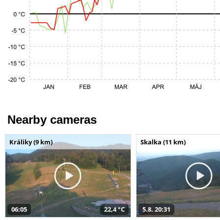
Nearby cameras
Králiky (9 km)
Skalka (11 km)
06:05
22,4 °C
5.8. 20:31