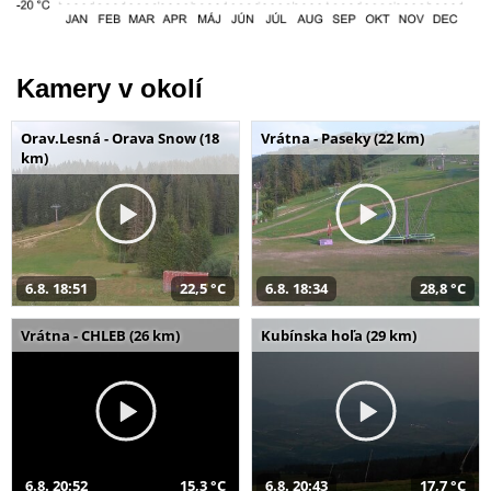
Kamery v okolí
Orav.Lesná - Orava Snow (18
Vrátna - Paseky (22 km)
km)
6.8. 18:51
22,5 °C
6.8. 18:34
28,8 °C
Vrátna - CHLEB (26 km)
Kubínska hoľa (29 km)
6.8. 20:52
15,3 °C
6.8. 20:43
17,7 °C