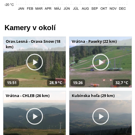
Kamery v okolí
Orav.Lesná - Orava Snow (18
Vrátna - Paseky (22 km)
km)
15:51
28,9 °C
15:26
32,7 °C
Vrátna - CHLEB (26 km)
Kubínska hoľa (29 km)