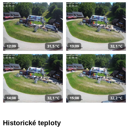
12:09
31,5 °C
13:09
32,1 °C
14:08
32,1 °C
15:08
32,2 °C
Historické teploty