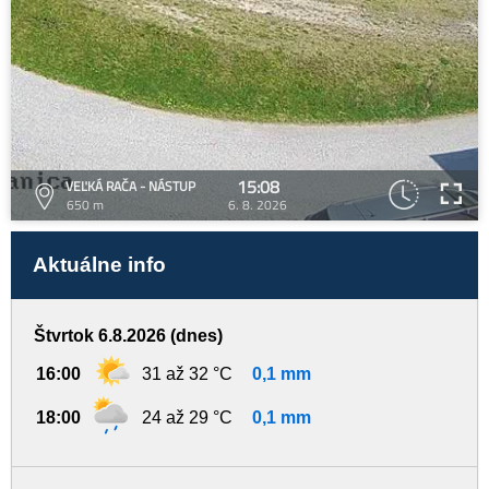
15:08
VEĽKÁ RAČA - NÁSTUP
650 m
6. 8. 2026
Aktuálne info
Štvrtok 6.8.2026 (dnes)
16:00
31 až 32 °C
0,1 mm
18:00
24 až 29 °C
0,1 mm