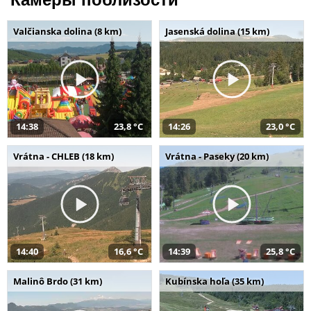
Valčianska dolina (8 km)
Jasenská dolina (15 km)
14:38
23,8 °C
14:26
23,0 °C
Vrátna - CHLEB (18 km)
Vrátna - Paseky (20 km)
14:40
16,6 °C
14:39
25,8 °C
Malinô Brdo (31 km)
Kubínska hoľa (35 km)